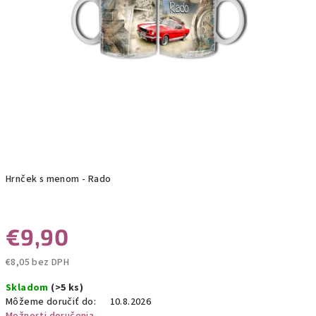
Hrnček s menom - Rado
€9,90
€8,05 bez DPH
Jednotková
Skladom
(>5 ks)
cena:
Môžeme doručiť do:
10.8.2026