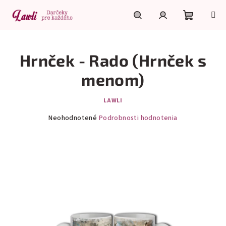
Prejsť
na
obsah
Nákupn
Hľadať
Prihlásenie
Hrnček - Rado (Hrnček s
košík
menom)
LAWLI
Priemerné
Neohodnotené
Podrobnosti hodnotenia
hodnotenie
produktu
je
0,0
z
5
hviezdičiek.