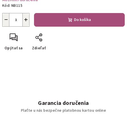
Možnosti doručenia
Kód:
NB115
−
+
Do košíka
Opýtať sa
Zdieľať
Garancia doručenia
Plaťte u nás bezpečne platobnou kartou online