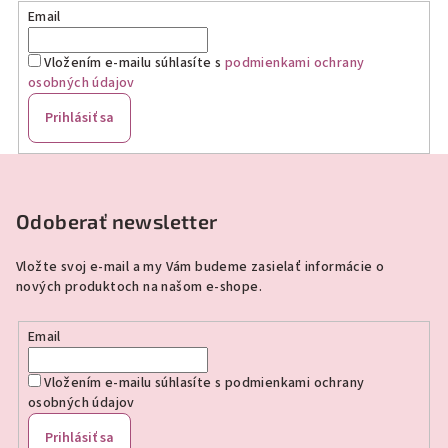
Email
Vložením e-mailu súhlasíte s
podmienkami ochrany
osobných údajov
Prihlásiť sa
Z
á
p
Odoberať newsletter
ä
Vložte svoj e-mail a my Vám budeme zasielať informácie o
t
nových produktoch na našom e-shope.
i
e
Email
Vložením e-mailu súhlasíte s
podmienkami ochrany
osobných údajov
Prihlásiť sa