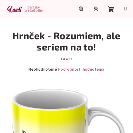
Prejsť
na
obsah
Nákupn
Hľadať
Prihlásenie
Hrnček - Rozumiem, ale
košík
seriem na to!
LAWLI
Priemerné
Neohodnotené
Podrobnosti hodnotenia
hodnotenie
produktu
je
0,0
z
5
hviezdičiek.