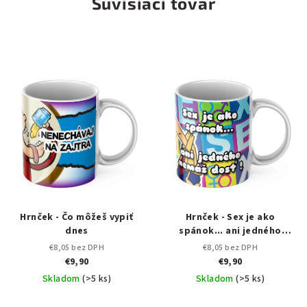
Súvisiaci tovar
Hrnček - Čo môžeš vypiť
Hrnček - Sex je ako
dnes
spánok... ani jedného
nemáš dosť!
€8,05 bez DPH
€8,05 bez DPH
€9,90
€9,90
Skladom
(>5 ks)
Skladom
(>5 ks)