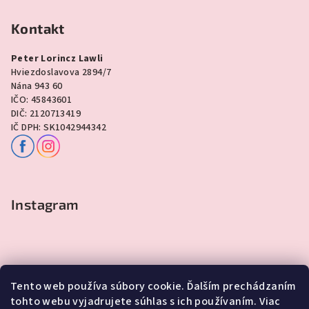
Kontakt
Peter Lorincz Lawli
Hviezdoslavova 2894/7
Nána 943 60
IČO: 45843601
DIČ: 2120713419
IČ DPH: SK1042944342
Instagram
Tento web používa súbory cookie. Ďalším prechádzaním
tohto webu vyjadrujete súhlas s ich používaním. Viac