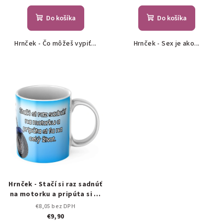
Do košíka
Do košíka
Hrnček - Čo môžeš vypiť...
Hrnček - Sex je ako...
Hrnček - Stačí si raz sadnúť
na motorku a pripúta si ťa
na celý život
€8,05 bez DPH
€9,90