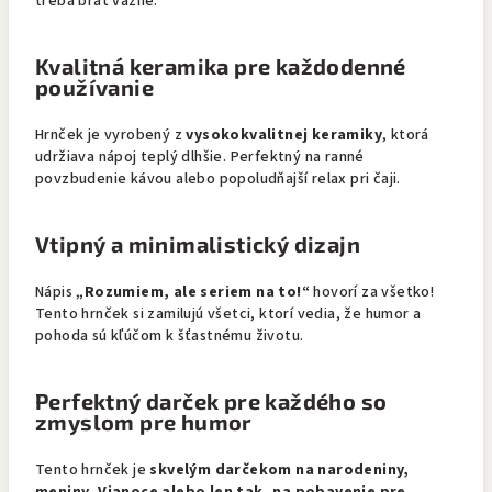
treba brať vážne.
Kvalitná keramika pre každodenné
používanie
Hrnček je vyrobený z
vysokokvalitnej keramiky
, ktorá
udržiava nápoj teplý dlhšie. Perfektný na ranné
povzbudenie kávou alebo popoludňajší relax pri čaji.
Vtipný a minimalistický dizajn
Nápis
„Rozumiem, ale seriem na to!“
hovorí za všetko!
Tento hrnček si zamilujú všetci, ktorí vedia, že humor a
pohoda sú kľúčom k šťastnému životu.
Perfektný darček pre každého so
zmyslom pre humor
Tento hrnček je
skvelým darčekom na narodeniny,