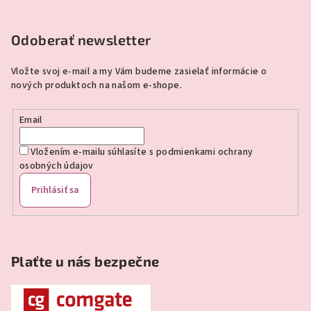
Z
á
p
Odoberať newsletter
ä
Vložte svoj e-mail a my Vám budeme zasielať informácie o
t
nových produktoch na našom e-shope.
i
e
Email
Vložením e-mailu súhlasíte s
podmienkami ochrany
osobných údajov
Prihlásiť sa
Plaťte u nás bezpečne