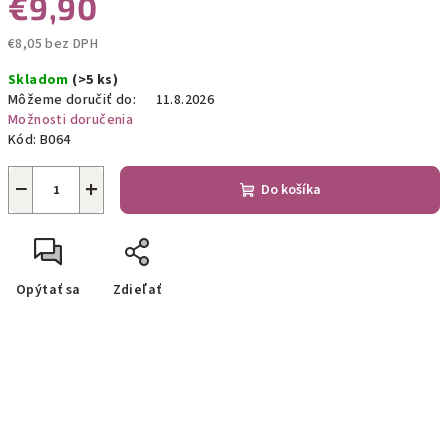
€9,90
€8,05 bez DPH
Jednotková
Skladom
(>5 ks)
cena:
Môžeme doručiť do:
11.8.2026
Možnosti doručenia
Kód:
B064
−
+
Do košíka
Opýtať sa
Zdieľať