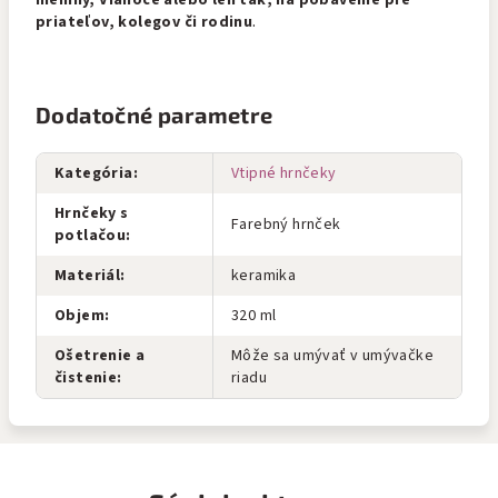
meniny, Vianoce alebo len tak, na pobavenie pre
priateľov, kolegov či rodinu
.
Dodatočné parametre
Kategória
:
Vtipné hrnčeky
Hrnčeky s
Farebný hrnček
potlačou
:
Materiál
:
keramika
Objem
:
320 ml
Ošetrenie a
Môže sa umývať v umývačke
čistenie
:
riadu