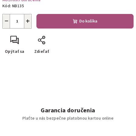
Možnosti doručenia
Kód:
NB135
−
+
Do košíka
Opýtať sa
Zdieľať
Garancia doručenia
Plaťte u nás bezpečne platobnou kartou online