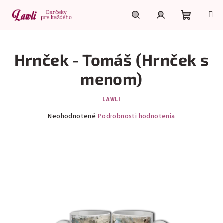
Prejsť
na
obsah
Nákupn
Hľadať
Prihlásenie
Hrnček - Tomáš (Hrnček s
košík
menom)
LAWLI
Priemerné
Neohodnotené
Podrobnosti hodnotenia
hodnotenie
produktu
je
0,0
z
5
hviezdičiek.