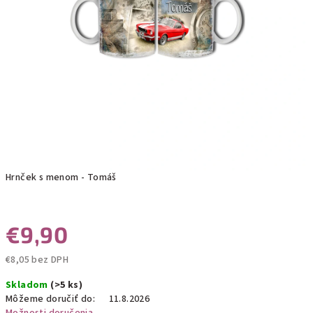
Hrnček s menom - Tomáš
€9,90
€8,05 bez DPH
Jednotková
Skladom
(>5 ks)
cena:
Môžeme doručiť do:
11.8.2026