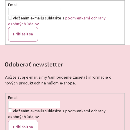
Email
Vložením e-mailu súhlasíte s
podmienkami ochrany
osobných údajov
Prihlásiť sa
Z
á
p
Odoberať newsletter
ä
Vložte svoj e-mail a my Vám budeme zasielať informácie o
t
nových produktoch na našom e-shope.
i
e
Email
Vložením e-mailu súhlasíte s
podmienkami ochrany
osobných údajov
Prihlásiť sa