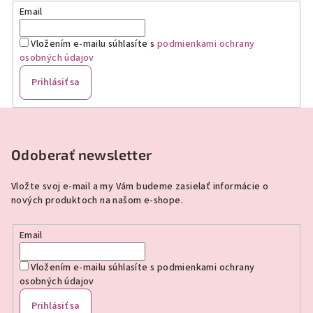
Email
Vložením e-mailu súhlasíte s
podmienkami ochrany
osobných údajov
Prihlásiť sa
Z
á
p
Odoberať newsletter
ä
Vložte svoj e-mail a my Vám budeme zasielať informácie o
t
nových produktoch na našom e-shope.
i
e
Email
Vložením e-mailu súhlasíte s
podmienkami ochrany
osobných údajov
Prihlásiť sa