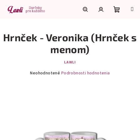
Prejsť
na
obsah
Nákupn
Hľadať
Prihlásenie
Hrnček - Veronika (Hrnček s
košík
menom)
LAWLI
Priemerné
Neohodnotené
Podrobnosti hodnotenia
hodnotenie
produktu
je
0,0
z
5
hviezdičiek.