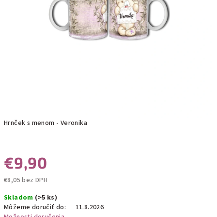
Hrnček s menom - Veronika
€9,90
€8,05 bez DPH
Jednotková
Skladom
(>5 ks)
cena:
Môžeme doručiť do:
11.8.2026