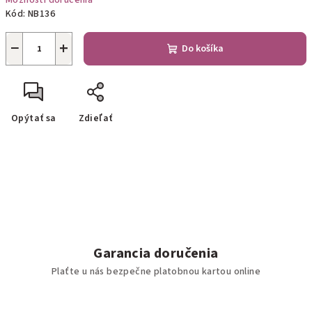
Možnosti doručenia
Kód:
NB136
−
+
Do košíka
Opýtať sa
Zdieľať
Garancia doručenia
Plaťte u nás bezpečne platobnou kartou online