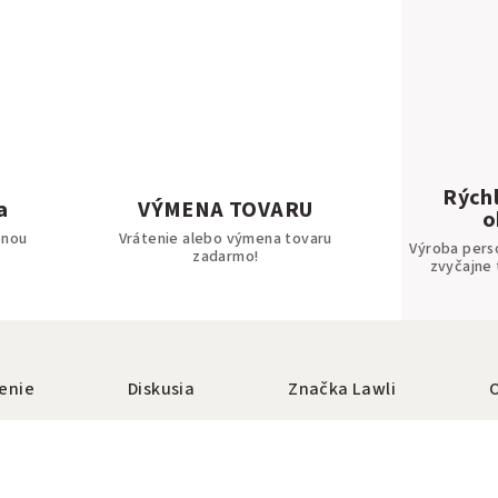
Rýchl
a
VÝMENA TOVARU
o
bnou
Vrátenie alebo výmena tovaru
Výroba pers
zadarmo!
zvyčajne 
enie
Diskusia
Značka
Lawli