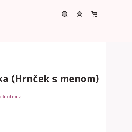
Hľadať
Prihlásenie
Nákupný
košík
rka (Hrnček s menom)
odnotenia