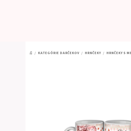
Prejsť
na
obsah
/
KATEGÓRIE DARČEKOV
/
HRNČEKY
/
HRNČEKY S M
DOMOV