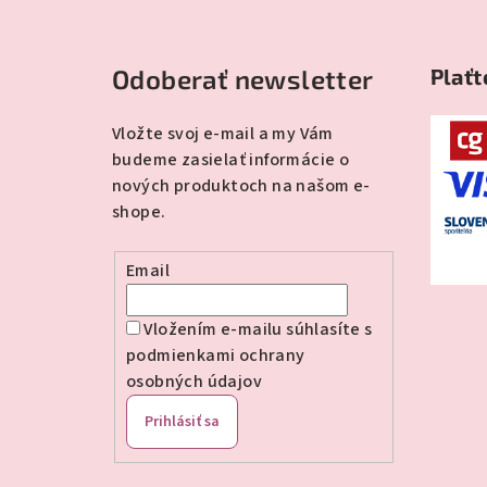
Z
á
Odoberať newsletter
Plaťt
p
ä
Vložte svoj e-mail a my Vám
budeme zasielať informácie o
t
nových produktoch na našom e-
i
shope.
e
Email
Vložením e-mailu súhlasíte s
podmienkami ochrany
osobných údajov
Prihlásiť sa