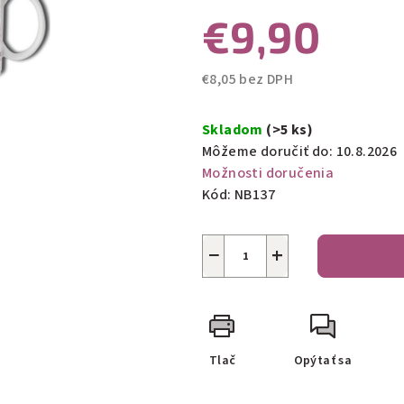
€9,90
5
hviezdičiek.
€8,05 bez DPH
Jednotková
cena:
Skladom
(>5 ks)
Môžeme doručiť do:
10.8.2026
Možnosti doručenia
Kód:
NB137
−
+
Tlač
Opýtať sa