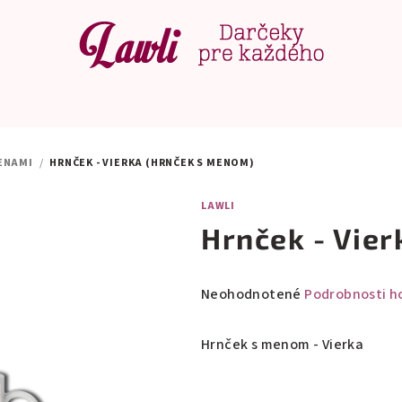
ENAMI
/
HRNČEK - VIERKA (HRNČEK S MENOM)
LAWLI
Hrnček - Vie
Priemerné
Neohodnotené
Podrobnosti h
hodnotenie
produktu
Hrnček s menom - Vierka
je
0,0
z