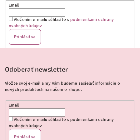
Email
Vložením e-mailu súhlasíte s
podmienkami ochrany
osobných údajov
Prihlásiť sa
Z
á
p
Odoberať newsletter
ä
Vložte svoj e-mail a my Vám budeme zasielať informácie o
t
nových produktoch na našom e-shope.
i
e
Email
Vložením e-mailu súhlasíte s
podmienkami ochrany
osobných údajov
Prihlásiť sa