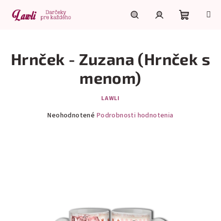
Prejsť
na
obsah
Nákupn
Hľadať
Prihlásenie
Hrnček - Zuzana (Hrnček s
košík
menom)
LAWLI
Priemerné
Neohodnotené
Podrobnosti hodnotenia
hodnotenie
produktu
je
0,0
z
5
hviezdičiek.