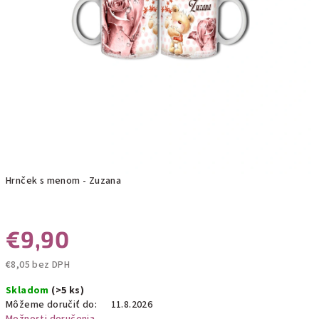
Hrnček s menom - Zuzana
€9,90
€8,05 bez DPH
Jednotková
Skladom
(>5 ks)
cena:
Môžeme doručiť do:
11.8.2026