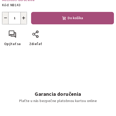
Možnosti doručenia
Kód:
NB143
−
+
Do košíka
Opýtať sa
Zdieľať
Garancia doručenia
Plaťte u nás bezpečne platobnou kartou online