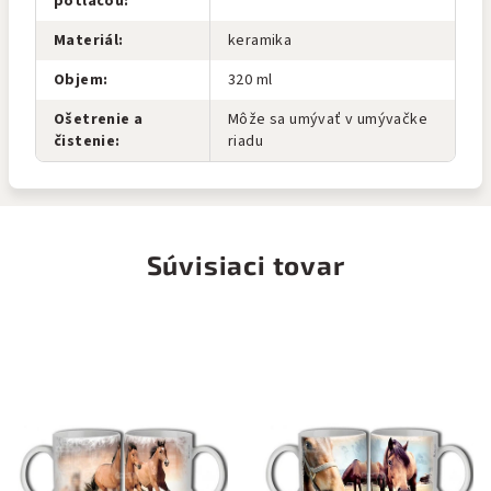
potlačou
:
Materiál
:
keramika
Objem
:
320 ml
Ošetrenie a
Môže sa umývať v umývačke
čistenie
:
riadu
Súvisiaci tovar