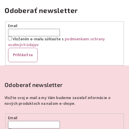
Odoberať newsletter
Email
Vložením e-mailu súhlasíte s
podmienkami ochrany
osobných údajov
Prihlásiť sa
Z
á
p
Odoberať newsletter
ä
Vložte svoj e-mail a my Vám budeme zasielať informácie o
t
nových produktoch na našom e-shope.
i
e
Email