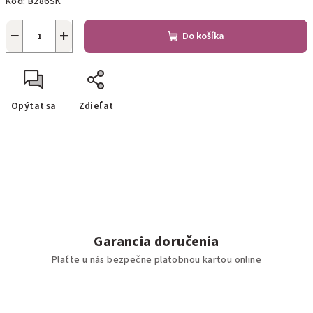
Kód:
B286SK
−
+
Do košíka
Opýtať sa
Zdieľať
Garancia doručenia
Plaťte u nás bezpečne platobnou kartou online