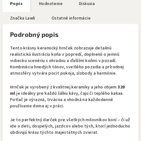
Popis
Hodnotenie
Diskusia
Značka
Lawli
Ostatné informácie
Podrobný popis
Tento krásny keramický hrnček zobrazuje detailnú
realistickú ilustráciu koňa v popredí, doplnenú o jemnú
vidiecku scenériu s ohradou a ďalšími koňmi v pozadí.
Kombinácia hnedých tónov, svetlého pozadia a prírodnej
atmosféry vytvára pocit pokoja, slobody a harmónie.
Hrnček je vyrobený z kvalitnej keramiky a jeho objem
320
ml
je ideálny pre každú šálku kávy, čaju či teplého kakaa.
Potlač je výrazná, trvácna a vhodná na každodenné
používanie doma aj v práci.
Je to perfektný darček pre všetkých milovníkov koní – či už
ide o deti, dospelých, jazdcov alebo tých, ktorí jednoducho
obdivujú krásu týchto majestátnych zvierat.