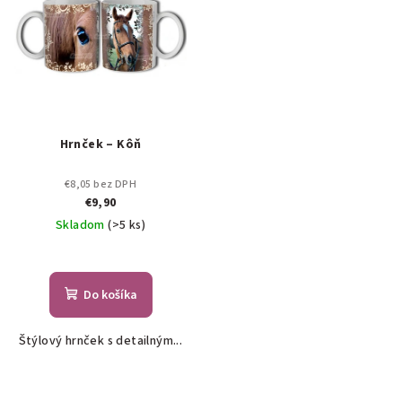
Hrnček – Kôň
€8,05 bez DPH
€9,90
Skladom
(>5 ks)
Do košíka
Štýlový hrnček s detailným...