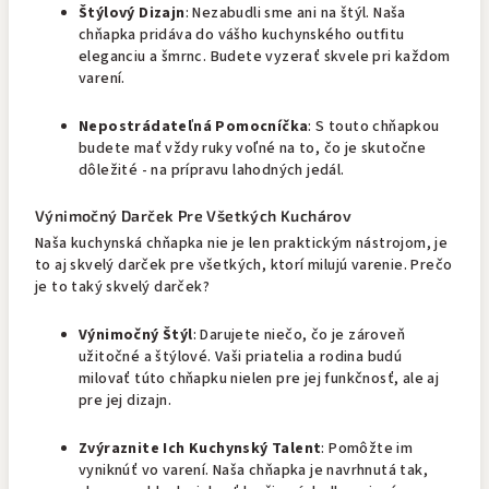
Štýlový Dizajn
: Nezabudli sme ani na štýl. Naša
chňapka pridáva do vášho kuchynského outfitu
eleganciu a šmrnc. Budete vyzerať skvele pri každom
varení.
Nepostrádateľná Pomocníčka
: S touto chňapkou
budete mať vždy ruky voľné na to, čo je skutočne
dôležité - na prípravu lahodných jedál.
Výnimočný Darček Pre Všetkých Kuchárov
Naša kuchynská chňapka nie je len praktickým nástrojom, je
to aj skvelý darček pre všetkých, ktorí milujú varenie. Prečo
je to taký skvelý darček?
Výnimočný Štýl
: Darujete niečo, čo je zároveň
užitočné a štýlové. Vaši priatelia a rodina budú
milovať túto chňapku nielen pre jej funkčnosť, ale aj
pre jej dizajn.
Zvýraznite Ich Kuchynský Talent
: Pomôžte im
vyniknúť vo varení. Naša chňapka je navrhnutá tak,