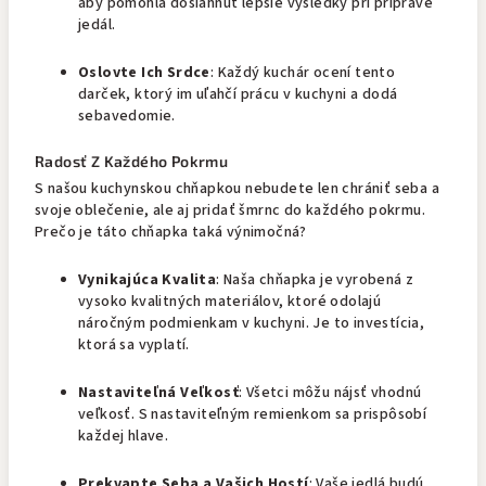
aby pomohla dosiahnuť lepšie výsledky pri príprave
jedál.
Oslovte Ich Srdce
: Každý kuchár ocení tento
darček, ktorý im uľahčí prácu v kuchyni a dodá
sebavedomie.
Radosť Z Každého Pokrmu
S našou kuchynskou chňapkou nebudete len chrániť seba a
svoje oblečenie, ale aj pridať šmrnc do každého pokrmu.
Prečo je táto chňapka taká výnimočná?
Vynikajúca Kvalita
: Naša chňapka je vyrobená z
vysoko kvalitných materiálov, ktoré odolajú
náročným podmienkam v kuchyni. Je to investícia,
ktorá sa vyplatí.
Nastaviteľná Veľkosť
: Všetci môžu nájsť vhodnú
veľkosť. S nastaviteľným remienkom sa prispôsobí
každej hlave.
Prekvapte Seba a Vašich Hostí
: Vaše jedlá budú