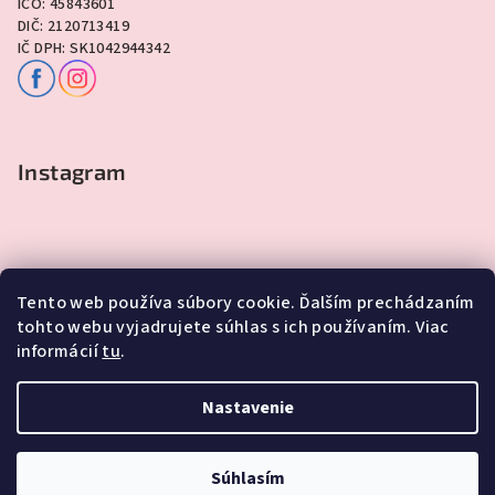
IČO: 45843601
DIČ: 2120713419
IČ DPH: SK1042944342
Instagram
Tento web používa súbory cookie. Ďalším prechádzaním
tohto webu vyjadrujete súhlas s ich používaním. Viac
informácií
tu
.
Sledovať na Instagrame
Nastavenie
Copyright 2026
Lawli - Darčeky
. Všetky práva vyhradené.
Súhlasím