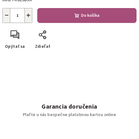
Kód:
FK025BSK
−
+
Do košíka
Opýtať sa
Zdieľať
Garancia doručenia
Plaťte u nás bezpečne platobnou kartou online