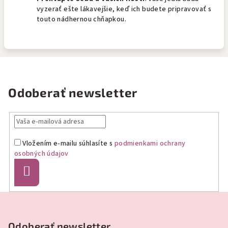
vyzerať ešte lákavejšie, keď ich budete pripravovať s
touto nádhernou chňapkou.
Odoberať newsletter
Vložením e-mailu súhlasíte s
podmienkami ochrany
osobných údajov
Prihlásiť
sa
Z
á
p
Odoberať newsletter