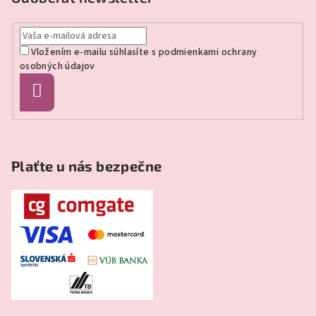
ä
t
Vložením e-mailu súhlasíte s
podmienkami ochrany
i
osobných údajov
e
Prihlásiť
sa
Plaťte u nás bezpečne