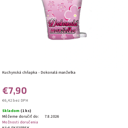
Kuchynská chňapka - Dokonalá manželka
€7,90
€6,42 bez DPH
Jednotková
Skladom
(1 ks)
cena:
Môžeme doručiť do:
7.8.2026
Možnosti doručenia