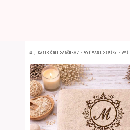
Prejsť
na
obsah
/
KATEGÓRIE DARČEKOV
/
VYŠÍVANÉ OSUŠKY
/
VYŠ
DOMOV