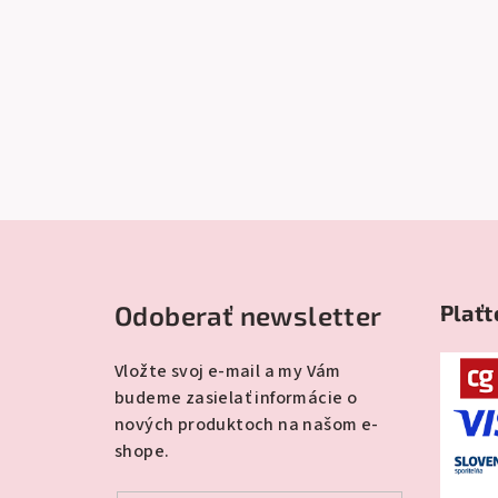
Z
á
Odoberať newsletter
Plaťt
p
ä
Vložte svoj e-mail a my Vám
budeme zasielať informácie o
t
nových produktoch na našom e-
i
shope.
e