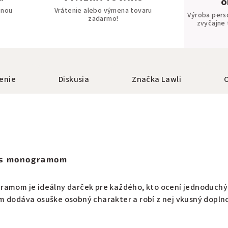
o
bnou
Vrátenie alebo výmena tovaru
Výroba pers
zadarmo!
zvyčajne 
enie
Diskusia
Značka
Lawli
 s monogramom
ramom je ideálny darček pre každého, kto ocení jednoduchý
m dodáva osuške osobný charakter a robí z nej vkusný doplno