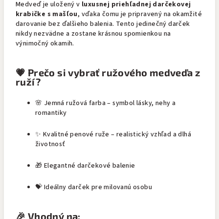
Medveď je uložený v
luxusnej priehľadnej darčekovej
krabičke s mašľou
, vďaka čomu je pripravený na okamžité
darovanie bez ďalšieho balenia. Tento jedinečný darček
nikdy nezvädne a zostane krásnou spomienkou na
výnimočný okamih.
💗 Prečo si vybrať ružového medveďa z
ruží?
🌸 Jemná ružová farba – symbol lásky, nehy a
romantiky
✨ Kvalitné penové ruže – realistický vzhľad a dlhá
životnosť
🎁 Elegantné darčekové balenie
💝 Ideálny darček pre milovanú osobu
🎉 Vhodný na: