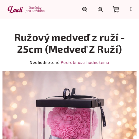
Prejsť
na
obsah
Nákupn
Hľadať
Prihlásenie
Ružový medveď z ruží -
košík
25cm (Medveď Z Ruží)
Priemerné
Neohodnotené
Podrobnosti hodnotenia
hodnotenie
produktu
je
0,0
z
5
hviezdičiek.