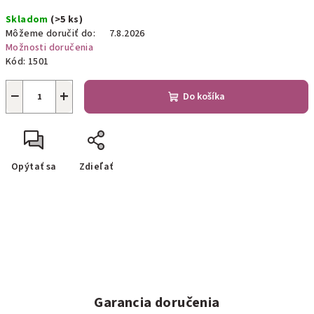
Jednotková
Skladom
(>5 ks)
cena:
Môžeme doručiť do:
7.8.2026
Možnosti doručenia
Kód:
1501
−
+
Do košíka
Opýtať sa
Zdieľať
Garancia doručenia