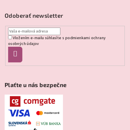
á
p
Odoberať newsletter
ä
t
Vložením e-mailu súhlasíte s
podmienkami ochrany
i
osobných údajov
e
Prihlásiť
sa
Plaťte u nás bezpečne