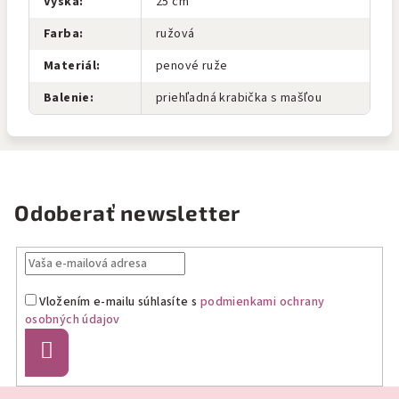
Výška
:
25 cm
Farba
:
ružová
Materiál
:
penové ruže
Balenie
:
priehľadná krabička s mašľou
Odoberať newsletter
Vložením e-mailu súhlasíte s
podmienkami ochrany
osobných údajov
Prihlásiť
sa
Z