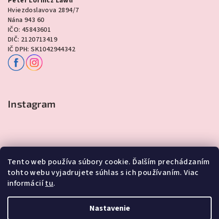
Peter Lorincz Lawli
Hviezdoslavova 2894/7
Nána 943 60
IČO: 45843601
DIČ: 2120713419
IČ DPH: SK1042944342
Instagram
Tento web používa súbory cookie. Ďalším prechádzaním
tohto webu vyjadrujete súhlas s ich používaním. Viac
informácií
tu
.
Sledovať na Instagrame
Nastavenie