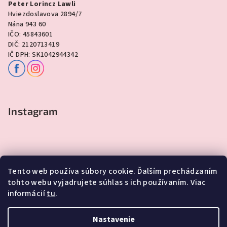
Peter Lorincz Lawli
Hviezdoslavova 2894/7
Nána 943 60
IČO: 45843601
DIČ: 2120713419
IČ DPH: SK1042944342
Instagram
Tento web používa súbory cookie. Ďalším prechádzaním
tohto webu vyjadrujete súhlas s ich používaním. Viac
informácií
tu
.
Sledovať na Instagrame
Nastavenie