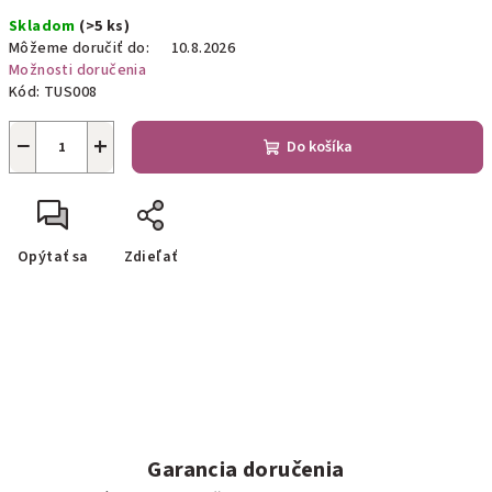
Jednotková
Skladom
(>5 ks)
cena:
Môžeme doručiť do:
10.8.2026
Možnosti doručenia
Kód:
TUS008
−
+
Do košíka
Opýtať sa
Zdieľať
Garancia doručenia