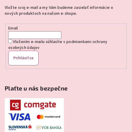
ä
Vložte svoj e-mail a my Vám budeme zasielať informácie o
t
nových produktoch na našom e-shope.
i
e
Email
Vložením e-mailu súhlasíte s
podmienkami ochrany
osobných údajov
Prihlásiť sa
Plaťte u nás bezpečne