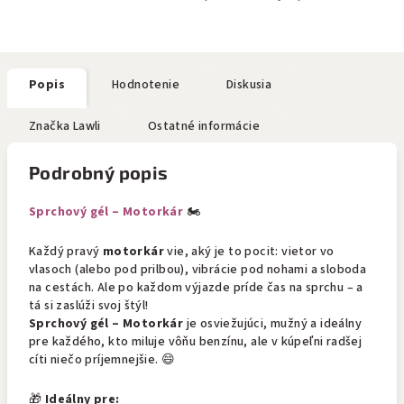
Popis
Hodnotenie
Diskusia
Značka
Lawli
Ostatné informácie
Podrobný popis
Sprchový gél – Motorkár
🏍️
Každý pravý
motorkár
vie, aký je to pocit: vietor vo
vlasoch (alebo pod prilbou), vibrácie pod nohami a sloboda
na cestách. Ale po každom výjazde príde čas na sprchu – a
tá si zaslúži svoj štýl!
Sprchový gél – Motorkár
je osviežujúci, mužný a ideálny
pre každého, kto miluje vôňu benzínu, ale v kúpeľni radšej
cíti niečo príjemnejšie. 😄
🎁
Ideálny pre: