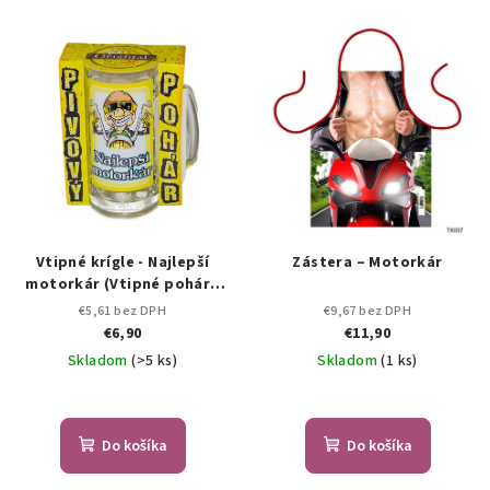
Vtipné krígle - Najlepší
Zástera – Motorkár
motorkár (Vtipné poháre
na pivo )
€5,61 bez DPH
€9,67 bez DPH
€6,90
€11,90
Skladom
(>5 ks)
Skladom
(1 ks)
Do košíka
Do košíka