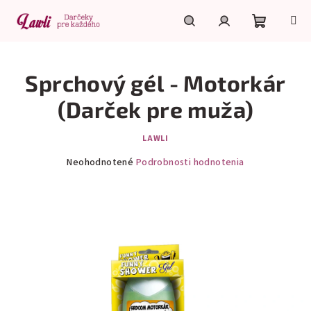
Prejsť
na
obsah
Nákupn
Hľadať
Prihlásenie
Sprchový gél - Motorkár
košík
(Darček pre muža)
LAWLI
Priemerné
Neohodnotené
Podrobnosti hodnotenia
hodnotenie
produktu
je
0,0
z
5
hviezdičiek.