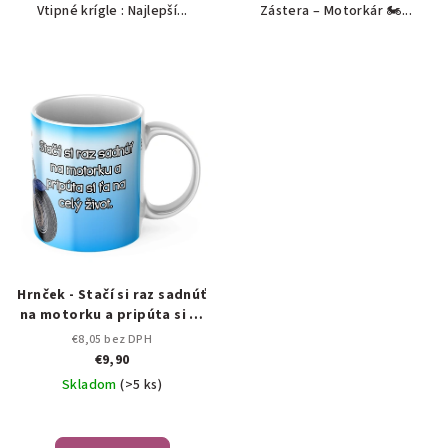
Vtipné krígle : Najlepší...
Zástera – Motorkár 🏍️...
Hrnček - Stačí si raz sadnúť
na motorku a pripúta si ťa
na celý život
€8,05 bez DPH
€9,90
Skladom
(>5 ks)