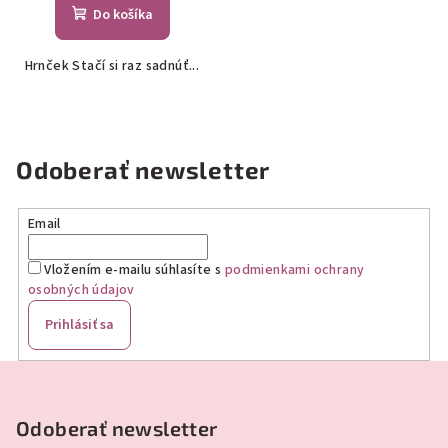
Do košíka
Hrnček Stačí si raz sadnúť...
Odoberať newsletter
Email
Vložením e-mailu súhlasíte s
podmienkami ochrany
osobných údajov
Prihlásiť sa
Z
á
p
Odoberať newsletter