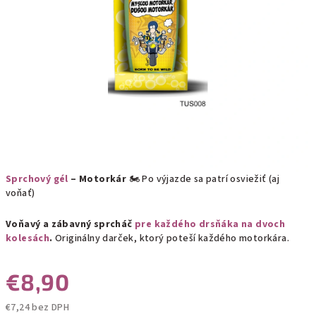
Sprchový gél
– Motorkár
🏍️ Po výjazde sa patrí osviežiť (aj
voňať)
Voňavý a zábavný sprcháč
pre každého drsňáka na dvoch
kolesách
.
Originálny darček, ktorý poteší každého motorkára.
€8,90
€7,24 bez DPH