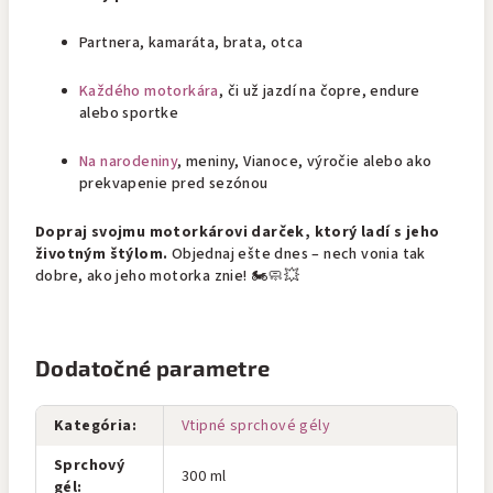
Partnera, kamaráta, brata, otca
Každého motorkára
, či už jazdí na čopre, endure
alebo sportke
Na narodeniny
, meniny, Vianoce, výročie alebo ako
prekvapenie pred sezónou
Dopraj svojmu motorkárovi darček, ktorý ladí s jeho
životným štýlom.
Objednaj ešte dnes – nech vonia tak
dobre, ako jeho motorka znie! 🏍️🧼💥
Dodatočné parametre
Kategória
:
Vtipné sprchové gély
Sprchový
300 ml
gél
: