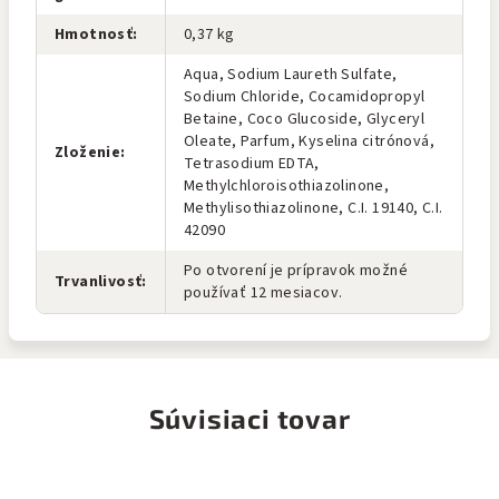
Hmotnosť
:
0,37 kg
Aqua, Sodium Laureth Sulfate,
Sodium Chloride, Cocamidopropyl
Betaine, Coco Glucoside, Glyceryl
Oleate, Parfum, Kyselina citrónová,
Zloženie
:
Tetrasodium EDTA,
Methylchloroisothiazolinone,
Methylisothiazolinone, C.I. 19140, C.I.
42090
Po otvorení je prípravok možné
Trvanlivosť
:
používať 12 mesiacov.
Súvisiaci tovar