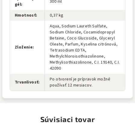
300 ml
gél
:
Hmotnosť
:
0,37 kg
Aqua, Sodium Laureth Sulfate,
Sodium Chloride, Cocamidopropyl
Betaine, Coco Glucoside, Glyceryl
Oleate, Parfum, Kyselina citrónová,
Zloženie
:
Tetrasodium EDTA,
Methylchloroisothiazolinone,
Methylisothiazolinone, C.I. 19140, C.I.
42090
Po otvorení je prípravok možné
Trvanlivosť
:
používať 12 mesiacov.
Súvisiaci tovar