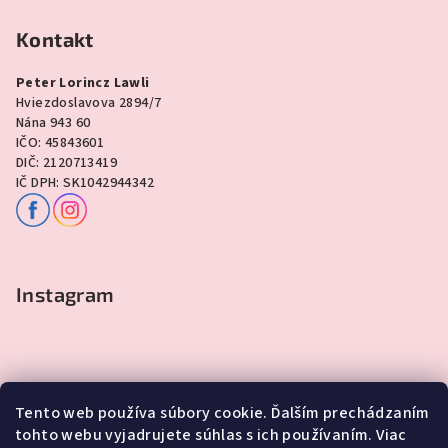
Kontakt
Peter Lorincz Lawli
Hviezdoslavova 2894/7
Nána 943 60
IČO: 45843601
DIČ: 2120713419
IČ DPH: SK1042944342
Instagram
Tento web používa súbory cookie. Ďalším prechádzaním
tohto webu vyjadrujete súhlas s ich používaním. Viac