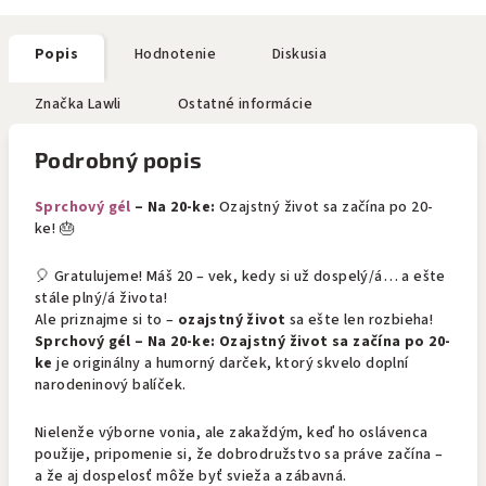
Popis
Hodnotenie
Diskusia
Značka
Lawli
Ostatné informácie
Podrobný popis
Sprchový gél
– Na 20-ke:
Ozajstný život sa začína po 20-
ke! 🎂
🎈 Gratulujeme! Máš 20 – vek, kedy si už dospelý/á… a ešte
stále plný/á života!
Ale priznajme si to –
ozajstný život
sa ešte len rozbieha!
Sprchový gél – Na 20-ke: Ozajstný život sa začína po 20-
ke
je originálny a humorný darček, ktorý skvelo doplní
narodeninový balíček.
Nielenže výborne vonia, ale zakaždým, keď ho oslávenca
použije, pripomenie si, že dobrodružstvo sa práve začína –
a že aj dospelosť môže byť svieža a zábavná.