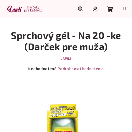
Prejsť
na
obsah
Nákupn
Hľadať
Prihlásenie
Sprchový gél - Na 20 -ke
košík
(Darček pre muža)
LAWLI
Priemerné
Neohodnotené
Podrobnosti hodnotenia
hodnotenie
produktu
je
0,0
z
5
hviezdičiek.