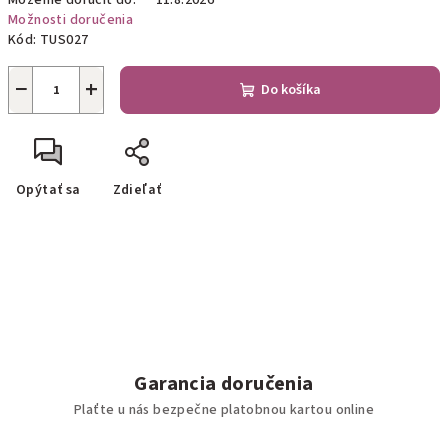
Môžeme doručiť do:
11.8.2026
Možnosti doručenia
Kód:
TUS027
−
+
Do košíka
Opýtať sa
Zdieľať
Garancia doručenia
Plaťte u nás bezpečne platobnou kartou online