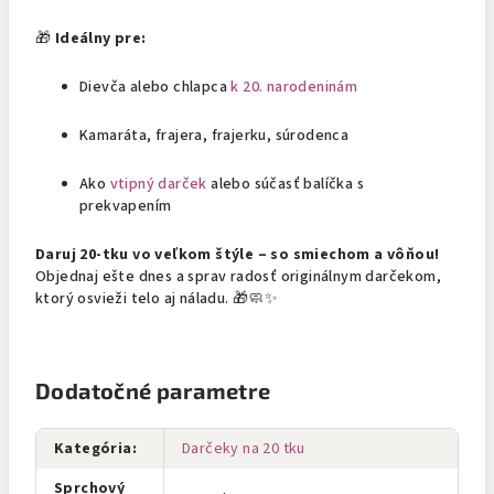
🎁
Ideálny pre:
Dievča alebo chlapca
k 20. narodeninám
Kamaráta, frajera, frajerku, súrodenca
Ako
vtipný darček
alebo súčasť balíčka s
prekvapením
Daruj 20-tku vo veľkom štýle – so smiechom a vôňou!
Objednaj ešte dnes a sprav radosť originálnym darčekom,
ktorý osvieži telo aj náladu. 🎁🧼✨
Dodatočné parametre
Kategória
:
Darčeky na 20 tku
Sprchový