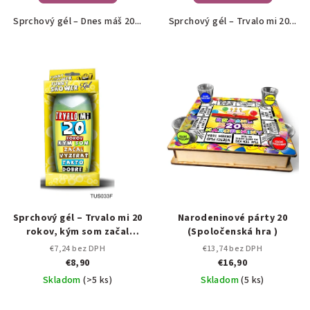
Sprchový gél – Dnes máš 20...
Sprchový gél – Trvalo mi 20...
Sprchový gél – Trvalo mi 20
Narodeninové párty 20
rokov, kým som začal
(Spoločenská hra )
vyzerať takto dobre!
€7,24 bez DPH
€13,74 bez DPH
€8,90
€16,90
Skladom
(>5 ks)
Skladom
(5 ks)