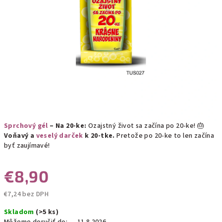
Sprchový gél
– Na 20-ke:
Ozajstný život sa začína po 20-ke! 🎂
Voňavý a
veselý darček
k 20-tke.
Pretože po 20-ke to len začína
byť zaujímavé!
€8,90
€7,24 bez DPH
Jednotková
Skladom
(>5 ks)
cena: