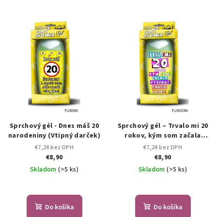
Sprchový gél - Dnes máš 20
Sprchový gél – Trvalo mi 20
narodeniny (Vtipný darček)
rokov, kým som začala
vyzerať takto dobre!
€7,24 bez DPH
€7,24 bez DPH
€8,90
€8,90
Skladom
(>5 ks)
Skladom
(>5 ks)
Do košíka
Do košíka