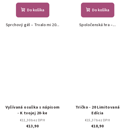
Do košíka
Do košíka
Sprchový gél – Trvalo mi 20...
Spoločenská hra –...
Vyšívaná osuška s nápisom
Tričko - 20 Limitovaná
- K tvojej 20-ke
Edícia
€11,30 bez DPH
€15,37 bez DPH
€13,90
€18,90