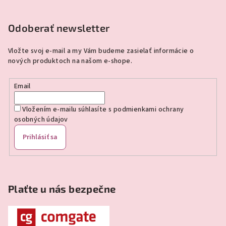
Z
á
p
Odoberať newsletter
ä
Vložte svoj e-mail a my Vám budeme zasielať informácie o
t
nových produktoch na našom e-shope.
i
e
Email
Vložením e-mailu súhlasíte s
podmienkami ochrany
osobných údajov
Prihlásiť sa
Plaťte u nás bezpečne