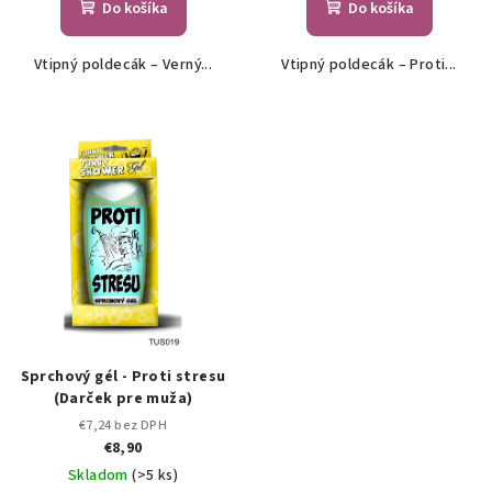
Do košíka
Do košíka
Vtipný poldecák – Verný...
Vtipný poldecák – Proti...
Sprchový gél - Proti stresu
(Darček pre muža)
€7,24 bez DPH
€8,90
Skladom
(>5 ks)