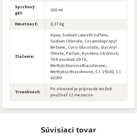
Sprchový
300 ml
gél
:
Hmotnosť
:
0,37 kg
Aqua, Sodium Laureth Sulfate,
Sodium Chloride, Cocamidopropyl
Betaine, Coco Glucoside, Glyceryl
Oleate, Parfum, Kyselina citrónová,
Zloženie
:
Tetrasodium EDTA,
Methylchloroisothiazolinone,
Methylisothiazolinone, C.I. 19140, C.I.
42090
Po otvorení je prípravok možné
Trvanlivosť
:
používať 12 mesiacov.
Súvisiaci tovar