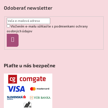
á
p
Odoberať newsletter
ä
t
Vložením e-mailu súhlasíte s
podmienkami ochrany
i
osobných údajov
e
Prihlásiť
sa
Plaťte u nás bezpečne