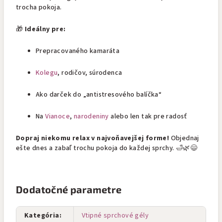
trocha pokoja.
🎁
Ideálny pre:
Prepracovaného kamaráta
Kolegu
, rodičov, súrodenca
Ako darček do „antistresového balíčka“
Na
Vianoce
,
narodeniny
alebo len tak pre radosť
Dopraj niekomu relax v najvoňavejšej forme!
Objednaj
ešte dnes a zabaľ trochu pokoja do každej sprchy. 🛁🌿😄
Dodatočné parametre
Kategória
:
Vtipné sprchové gély