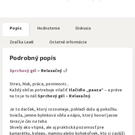
Popis
Hodnotenie
Diskusia
Značka
Lawli
Ostatné informácie
Podrobný popis
Sprchový gél
– Relaxačný
🛁
Stres, hluk, práca, povinnosti...
Každý občas potrebuje stlačiť
tlačidlo „pauza“
– a práve
na to je tu náš
Sprchový gél – Relaxačný
.
Je to darček, ktorý rozosmeje, pohladí dušu aj pokožku.
Svieža, jemne bylinková vôňa a nápis, ktorý hovorí jasne:
teraz je čas na teba
.
Skvelý ako vtipná, ale aj praktická pozornosť pre
kamarátku, kolegu, maminu alebo kohokoľvek, kto si zaslúži