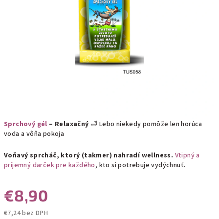
Sprchový gél
– Relaxačný
🛁 Lebo niekedy pomôže len horúca
voda a vôňa pokoja
Voňavý sprcháč, ktorý (takmer) nahradí wellness.
Vtipný a
príjemný darček pre každého
, kto si potrebuje vydýchnuť.
€8,90
€7,24 bez DPH