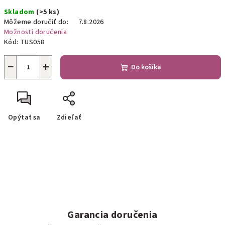
Jednotková
Skladom
(>5 ks)
cena:
Môžeme doručiť do:
7.8.2026
Možnosti doručenia
Kód:
TUS058
−
+
Do košíka
Opýtať sa
Zdieľať
Garancia doručenia