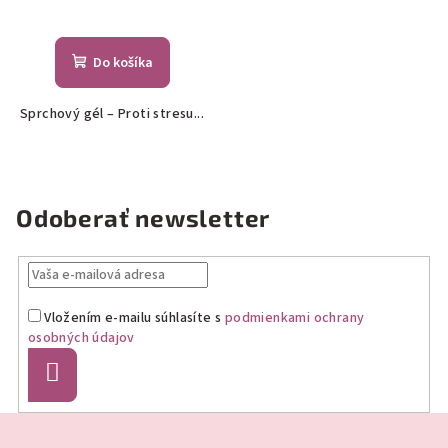
Do košíka
Sprchový gél – Proti stresu...
Odoberať newsletter
Vložením e-mailu súhlasíte s
podmienkami ochrany
osobných údajov
Prihlásiť
sa
Z