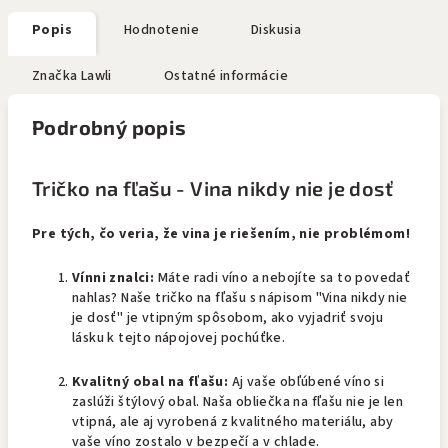
Popis
Hodnotenie
Diskusia
Značka
Lawli
Ostatné informácie
Podrobný popis
Tričko na fľašu - Vina nikdy nie je dosť
Pre tých, čo veria, že vina je riešením, nie problémom!
Vínni znalci:
Máte radi víno a nebojíte sa to povedať
nahlas? Naše tričko na fľašu s nápisom "Vina nikdy nie
je dosť" je vtipným spôsobom, ako vyjadriť svoju
lásku k tejto nápojovej pochúťke.
Kvalitný obal na fľašu:
Aj vaše obľúbené víno si
zaslúži štýlový obal. Naša obliečka na fľašu nie je len
vtipná, ale aj vyrobená z kvalitného materiálu, aby
vaše víno zostalo v bezpečí a v chlade.