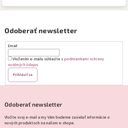
Odoberať newsletter
Email
Vložením e-mailu súhlasíte s
podmienkami ochrany
osobných údajov
Prihlásiť sa
Z
á
p
Odoberať newsletter
ä
Vložte svoj e-mail a my Vám budeme zasielať informácie o
t
nových produktoch na našom e-shope.