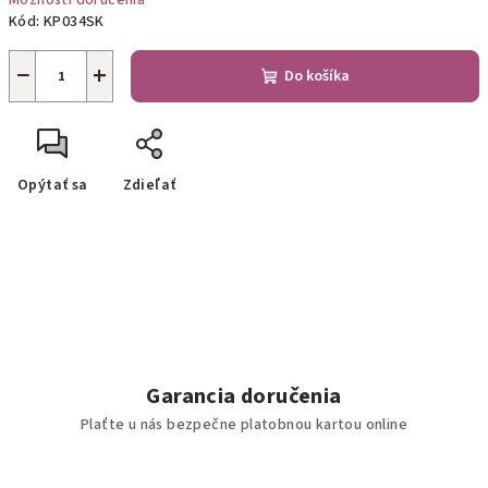
Možnosti doručenia
Kód:
KP034SK
−
+
Do košíka
Opýtať sa
Zdieľať
Garancia doručenia
Plaťte u nás bezpečne platobnou kartou online