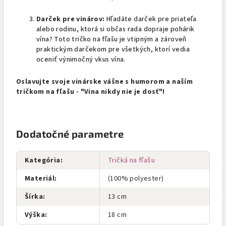
Darček pre vinárov:
Hľadáte darček pre priateľa
alebo rodinu, ktorá si občas rada dopraje pohárik
vína? Toto tričko na fľašu je vtipným a zároveň
praktickým darčekom pre všetkých, ktorí vedia
oceniť výnimočný vkus vína.
Oslavujte svoje vinárske vášne s humorom a naším
tričkom na fľašu - "Vina nikdy nie je dosť"!
Dodatočné parametre
Kategória
:
Tričká na fľašu
Materiál
:
(100% polyester)
Šírka
:
13 cm
Výška
:
18 cm