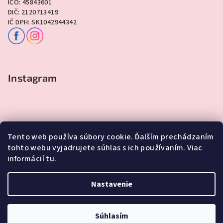
IČO: 45843601
DIČ: 2120713419
IČ DPH: SK1042944342
Instagram
Tento web používa súbory cookie. Ďalším prechádzaním
tohto webu vyjadrujete súhlas s ich používaním. Viac
informácií
tu
.
Sledovať na Instagrame
Nastavenie
Copyright 2026
Lawli - Darčeky
. Všetky práva vyhradené.
Súhlasím