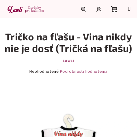
Prejsť
na
obsah
Nákupn
Hľadať
Prihlásenie
Tričko na fľašu - Vina nikdy
košík
nie je dosť (Tričká na fľašu)
LAWLI
Priemerné
Neohodnotené
Podrobnosti hodnotenia
hodnotenie
produktu
je
0,0
z
5
hviezdičiek.