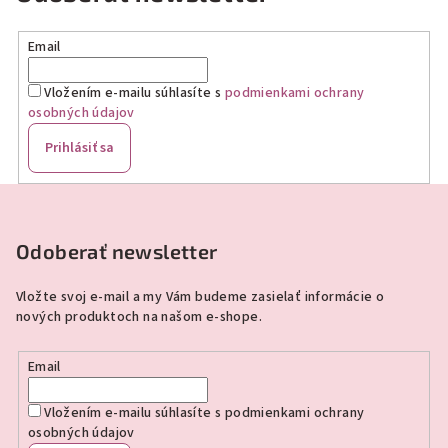
Email
Vložením e-mailu súhlasíte s
podmienkami ochrany
osobných údajov
Prihlásiť sa
Z
á
p
Odoberať newsletter
ä
Vložte svoj e-mail a my Vám budeme zasielať informácie o
t
nových produktoch na našom e-shope.
i
e
Email
Vložením e-mailu súhlasíte s
podmienkami ochrany
osobných údajov