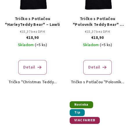
Tričko s Potlačou
Tričko s Potlačou
"HarleyTeddy Bear" – Lawli
"Polovník Teddy Bear" –
Lawli
€15,37 bez DPH
€15,37 bez DPH
€18,90
€18,90
Skladom
(>5 ks)
Skladom
(>5 ks)
Detail
Detail
Tričko "Christmas Teddy...
Tričko s Potlačou "Polovník...
Novinka
Tip
VIAC FARIEB