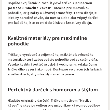
Doplňte svoj šatník o toto štýlové tričko s jedinečnou
potlačou "Macík s kávou"
Ideálne pre milovníkov
pohodlia, originality a kávovej atmosféry. Tento dizajn je
ideálny na voľné chvíle, do mesta alebo ako vtipný darček
pre každého, kto ocení dobrú kávu a kreatívny dizajn.
Kvalitné materiály pre maximálne
pohodlie
Tričko je vyrobené z príjemného, mäkkého bavlneného
materiálu, ktorý zabezpečuje pohodlie počas celého dňa.
Vysoko kvalitná potlač je odolná voči praniu, vďaka čomu
tričko dlho vyzerá ako nové. Dostupné vo viacerých farbách
a veľkostiach, aby si každý našiel to pravé.
Perfektný darček s humorom a štýlom
Hľadáte originálny darček? Tričko s motívom "Macík s
kávou" je skvelou voľbou pre milovníkov kávy, medvedíkov