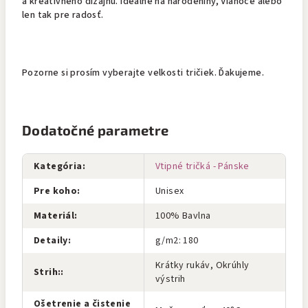
a kreatívneho dizajnu. Ideálne na narodeniny, Vianoce alebo
len tak pre radosť.
Pozorne si prosím vyberajte velkosti tričiek. Ďakujeme.
Dodatočné parametre
Kategória
:
Vtipné tričká - Pánske
Pre koho
:
Unisex
Materiál
:
100% Bavlna
Detaily
:
g/m2: 180
Krátky rukáv, Okrúhly
Strih:
:
výstrih
Ošetrenie a čistenie