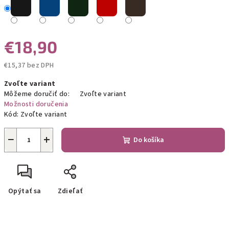
€18,90
€15,37 bez DPH
Jednotková
Zvoľte variant
cena:
Môžeme doručiť do:
Zvoľte variant
Možnosti doručenia
Kód:
Zvoľte variant
−
+
Do košíka
Opýtať sa
Zdieľať