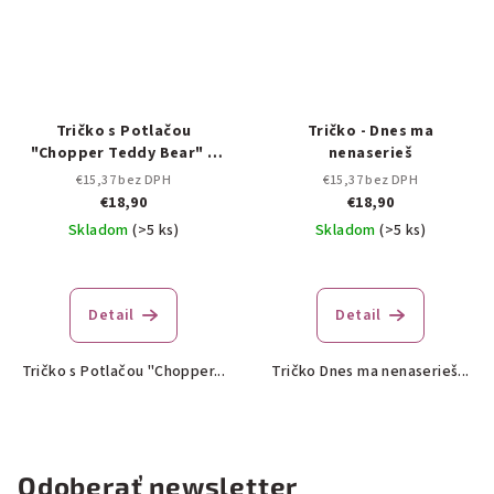
Tričko s Potlačou
Tričko - Dnes ma
"Chopper Teddy Bear" –
nenaserieš
Lawli
€15,37 bez DPH
€15,37 bez DPH
€18,90
€18,90
Skladom
(>5 ks)
Skladom
(>5 ks)
Detail
Detail
Tričko s Potlačou "Chopper...
Tričko Dnes ma nenaserieš...
Odoberať newsletter