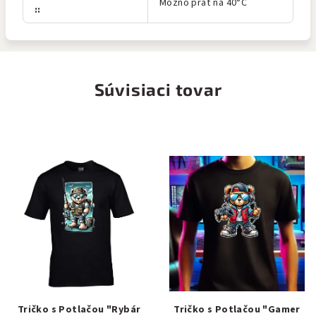
Možno prať na 40°C
:
:
Súvisiaci tovar
Tričko s Potlačou "Rybár
Tričko s Potlačou "Gamer