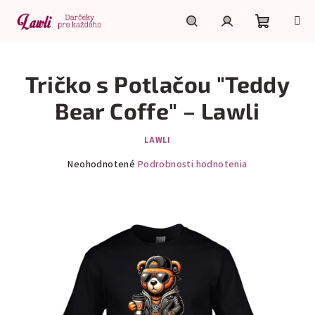
Prejsť
na
obsah
Nákupn
Hľadať
Prihlásenie
Tričko s Potlačou "Teddy
košík
Bear Coffe" – Lawli
LAWLI
Priemerné
Neohodnotené
Podrobnosti hodnotenia
hodnotenie
produktu
je
0,0
z
5
hviezdičiek.