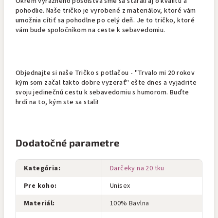
Okrem výrazného posolstva sme sa starali aj o kvalitu a
pohodlie. Naše tričko je vyrobené z materiálov, ktoré vám
umožnia cítiť sa pohodlne po celý deň. Je to tričko, ktoré
vám bude spoločníkom na ceste k sebavedomiu.
Objednajte si naše Tričko s potlačou - "Trvalo mi 20 rokov
kým som začal takto dobre vyzerať" ešte dnes a vyjadrite
svoju jedinečnú cestu k sebavedomiu s humorom. Buďte
hrdí na to, kým ste sa stali!
Dodatočné parametre
Kategória
:
Darčeky na 20 tku
Pre koho
:
Unisex
Materiál
:
100% Bavlna