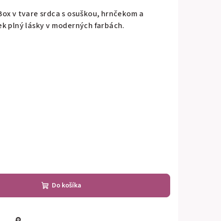
ox v tvare srdca s osuškou, hrnčekom a
k plný lásky v moderných farbách.
Do košíka