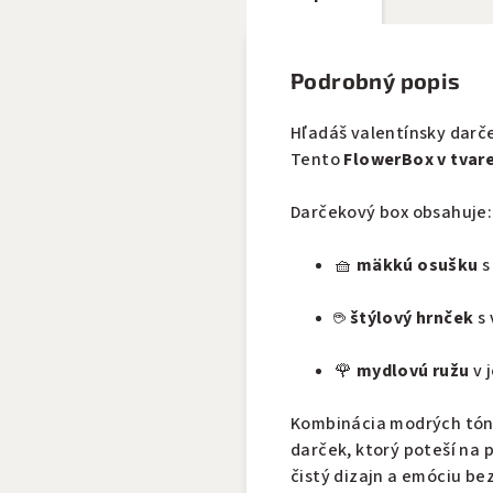
Podrobný popis
Hľadáš valentínsky darč
Tento
FlowerBox v tvare
Darčekový box obsahuje:
🧺
mäkkú osušku
s
☕
štýlový hrnček
s 
🌹
mydlovú ružu
v 
Kombinácia modrých tóno
darček, ktorý poteší na 
čistý dizajn a emóciu be