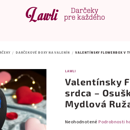
RČEKY
/
DARČEKOVÉ BOXY NA VALENÍN
/
VALENTÍNSKY FLOWERBOX V T
LAWLI
Valentínsky 
srdca – Osuš
Mydlová Ruža
Priemerné
Neohodnotené
Podrobnosti h
hodnotenie