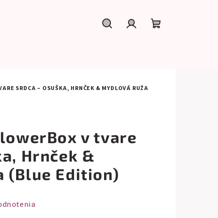
Hľadať
Prihlásenie
Nákupný
košík
VARE SRDCA – OSUŠKA, HRNČEK & MYDLOVÁ RUŽA
FlowerBox v tvare
ka, Hrnček &
 (Blue Edition)
odnotenia