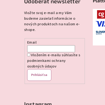
Odoberať newsletter
Plaťt
p
ä
Vložte svoj e-mail a my Vám
budeme zasielať informácie o
t
nových produktoch na našom e-
i
shope.
e
Email
Vložením e-mailu súhlasíte s
podmienkami ochrany
osobných údajov
Prihlásiť sa
Instagram