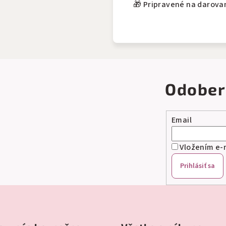
🎁 Pripravené na darova
Odober
Email
Vložením e-m
Prihlásiť sa