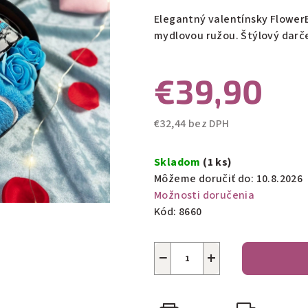
produktu
Elegantný valentínsky FlowerB
je
mydlovou ružou. Štýlový darče
0,0
z
€39,90
5
hviezdičiek.
€32,44 bez DPH
Jednotková
cena:
Skladom
(1 ks)
Môžeme doručiť do:
10.8.2026
Možnosti doručenia
Kód:
8660
−
+