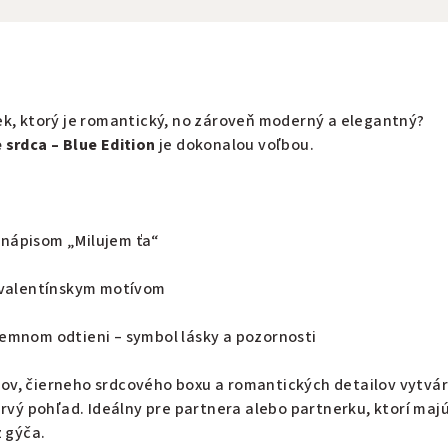
ek, ktorý je romantický, no zároveň moderný a elegantný?
 srdca – Blue Edition
je dokonalou voľbou.
 nápisom „Milujem ťa“
valentínskym motívom
jemnom odtieni – symbol lásky a pozornosti
v, čierneho srdcového boxu a romantických detailov vytvá
prvý pohľad. Ideálny pre partnera alebo partnerku, ktorí majú
z gýča.