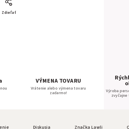
Zdieľať
Rýchl
a
VÝMENA TOVARU
o
bnou
Vrátenie alebo výmena tovaru
Výroba pers
zadarmo!
zvyčajne 
enie
Diskusia
Značka
Lawli