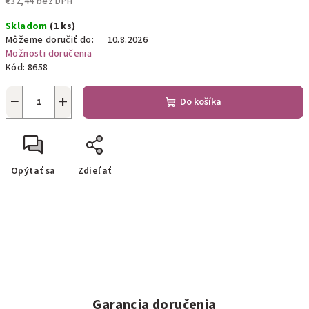
€32,44 bez DPH
Jednotková
Skladom
(1 ks)
cena:
Môžeme doručiť do:
10.8.2026
Možnosti doručenia
Kód:
8658
−
+
Do košíka
Opýtať sa
Zdieľať
Garancia doručenia