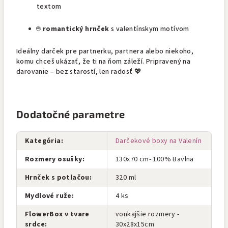
textom
☕
romantický hrnček
s valentínskym motívom
Ideálny darček pre partnerku, partnera alebo niekoho,
komu chceš ukázať, že ti na ňom záleží. Pripravený na
darovanie – bez starostí, len radosť 💖
Dodatočné parametre
Kategória
:
Darčekové boxy na Valenín
Rozmery osušky
:
130x70 cm- 100% Bavlna
Hrnček s potlačou
:
320 ml
Mydlové ruže
:
4 ks
FlowerBox v tvare
vonkajšie rozmery -
srdce
:
30x28x15cm