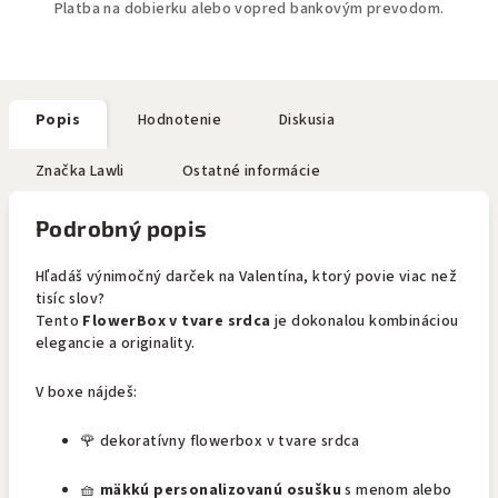
Platba na dobierku alebo vopred bankovým prevodom.
Popis
Hodnotenie
Diskusia
Značka
Lawli
Ostatné informácie
Podrobný popis
Hľadáš výnimočný darček na Valentína, ktorý povie viac než
tisíc slov?
Tento
FlowerBox v tvare srdca
je dokonalou kombináciou
elegancie a originality.
V boxe nájdeš:
🌹 dekoratívny flowerbox v tvare srdca
🧺
mäkkú personalizovanú osušku
s menom alebo