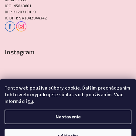
IČO: 45843601
DIČ: 2120713419
IČ DPH: SK1042944342
Instagram
Tento web používa súbory cookie. Ďalším prechádzaním
tohto webu vyjadrujete súhlas s ich používaním. Viac
informácií
tu
.
Sledovať na Instagrame
Nastavenie
Copyright 2026
Lawli - Darčeky
. Všetky práva vyhradené.