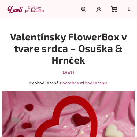
Prejsť
na
obsah
Nákupn
Hľadať
Prihlásenie
Valentínsky FlowerBox v
košík
tvare srdca – Osuška &
Hrnček
LAWLI
Priemerné
Neohodnotené
Podrobnosti hodnotenia
hodnotenie
produktu
je
0,0
z
5
hviezdičiek.