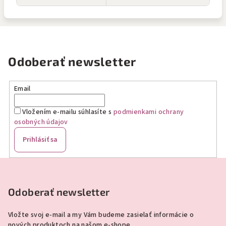
Odoberať newsletter
Email
Vložením e-mailu súhlasíte s
podmienkami ochrany
osobných údajov
Prihlásiť sa
Z
á
p
Odoberať newsletter
ä
Vložte svoj e-mail a my Vám budeme zasielať informácie o
t
nových produktoch na našom e-shope.