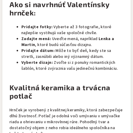
Ako si navrhnúť Valentínsky
hrnček:
Pridajte fotky:
Vyberte až 3 fotografie, ktoré
najlepšie vystihujú vaše spoločné chvíle.
Zadajte mená:
Uveďte mená, napríklad
Lenka a
Martin
, ktoré budú súčasťou dizajnu.
Pridajte dátum:
Môže to byť deň, kedy ste sa
stretli, zasnúbili alebo iný významný dátum.
Vyberte dizajn:
Zvoľte si z ponuky romantických
šablón, ktoré zvýraznia vašu jedinečnú kombináciu.
Kvalitná keramika a trvácna
potlač
Hrnček je vyrobený z kvalitnej keramiky, ktorá zabezpečuje
dlhú životnosť. Potlač je odolná voči umývaniu v umývačke
riadu a ohrievaniu v mikrovlnnej rúre. Pohodlný tvar a
dostatočný objem z neho robia ideálneho spoločníka na