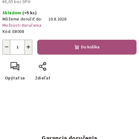
€8,05 bez DPH
Jednotková
Skladom
(>5 ks)
cena:
Môžeme doručiť do:
10.8.2026
Možnosti doručenia
Kód:
EB008
−
+
Do košíka
Opýtať sa
Zdieľať
Garancia doručenia