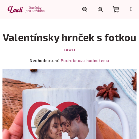
Prejsť
na
obsah
Nákupn
Hľadať
Prihlásenie
Valentínsky hrnček s fotkou
košík
LAWLI
Priemerné
Neohodnotené
Podrobnosti hodnotenia
hodnotenie
produktu
je
0,0
z
5
hviezdičiek.