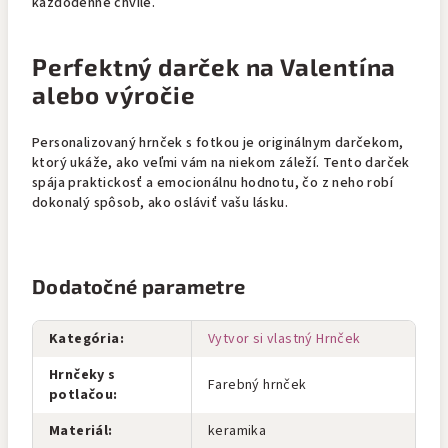
každodenné chvíle.
Perfektný darček na Valentína
alebo výročie
Personalizovaný hrnček s fotkou je originálnym darčekom,
ktorý ukáže, ako veľmi vám na niekom záleží. Tento darček
spája praktickosť a emocionálnu hodnotu, čo z neho robí
dokonalý spôsob, ako osláviť vašu lásku.
Dodatočné parametre
Kategória
:
Vytvor si vlastný Hrnček
Hrnčeky s
Farebný hrnček
potlačou
:
Materiál
:
keramika