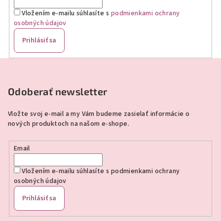
Vložením e-mailu súhlasíte s
podmienkami ochrany
osobných údajov
Prihlásiť sa
Z
á
p
Odoberať newsletter
ä
Vložte svoj e-mail a my Vám budeme zasielať informácie o
t
nových produktoch na našom e-shope.
i
e
Email
Vložením e-mailu súhlasíte s
podmienkami ochrany
osobných údajov
Prihlásiť sa