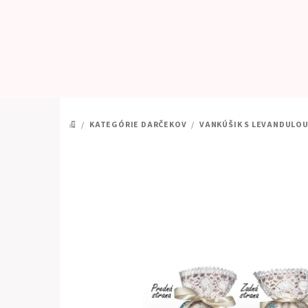
Prejsť
na
obsah
/
KATEGÓRIE DARČEKOV
/
VANKÚŠIK S LEVANDULO
DOMOV