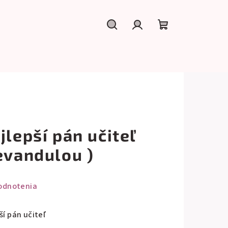
Hľadať
Prihlásenie
Nákupný
košík
jlepší pán učiteľ
evandulou )
odnotenia
ší pán učiteľ