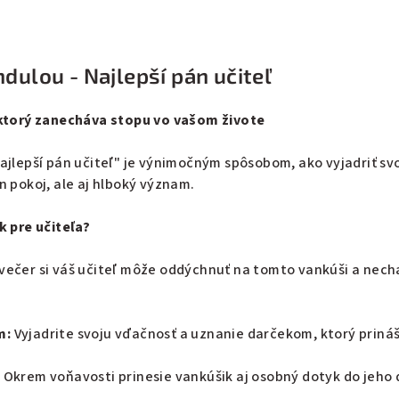
dulou - Najlepší pán učiteľ
 ktorý zanecháva stopu vo vašom živote
ajlepší pán učiteľ" je výnimočným spôsobom, ako vyjadriť sv
n pokoj, ale aj hlboký význam.
k pre učiteľa?
večer si váš učiteľ môže oddýchnuť na tomto vankúši a nech
m:
Vyjadrite svoju vďačnosť a uznanie darčekom, ktorý prináš
:
Okrem voňavosti prinesie vankúšik aj osobný dotyk do jeho 