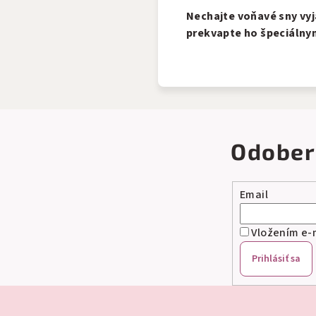
Nechajte voňavé sny vyja
prekvapte ho špeciáln
Odober
Email
Vložením e-m
Prihlásiť sa