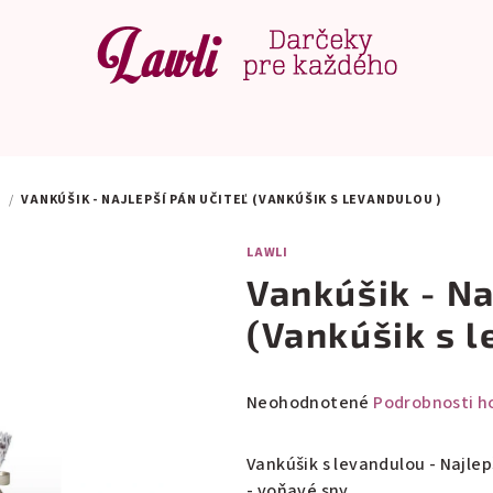
U
/
VANKÚŠIK - NAJLEPŠÍ PÁN UČITEĽ (VANKÚŠIK S LEVANDULOU )
LAWLI
Vankúšik - Na
(Vankúšik s l
Priemerné
Neohodnotené
Podrobnosti h
hodnotenie
produktu
Vankúšik s levandulou - Najlep
je
- voňavé sny