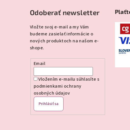
á
Odoberať newsletter
Plaťt
p
ä
Vložte svoj e-mail a my Vám
budeme zasielať informácie o
t
nových produktoch na našom e-
i
shope.
e
Email
Vložením e-mailu súhlasíte s
podmienkami ochrany
osobných údajov
Prihlásiť sa