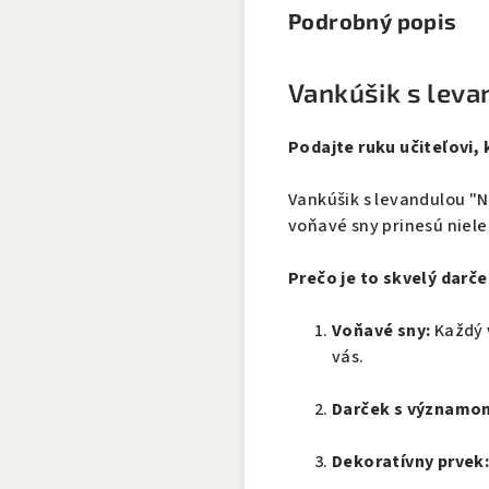
Podrobný popis
Vankúšik s levan
Podajte ruku učiteľovi,
Vankúšik s levandulou "N
voňavé sny prinesú niele
Prečo je to skvelý darče
Voňavé sny:
Každý 
vás.
Darček s významo
Dekoratívny prvek