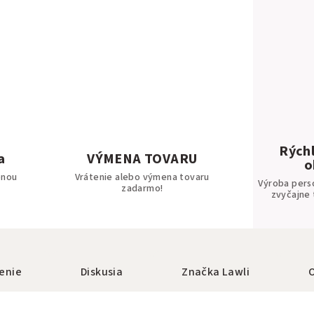
Rýchl
a
VÝMENA TOVARU
o
bnou
Vrátenie alebo výmena tovaru
Výroba pers
zadarmo!
zvyčajne 
enie
Diskusia
Značka
Lawli