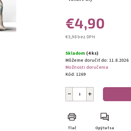
0,0
z
€4,90
5
hviezdičiek.
€3,98 bez DPH
Jednotková
cena:
Skladom
(4 ks)
Môžeme doručiť do:
11.8.2026
Možnosti doručenia
Kód:
1269
−
+
Tlač
Opýtať sa