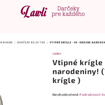
DENINÁM
/
DARČEKY NA 30 TKU
/
VTIPNÉ KRÍGLE - 30 - KRÁSNE NARODE
LAWLI
Vtipné krígle
narodeniny! 
krígle )
Priemerné
Neohodnotené
Podrobnosti h
hodnotenie