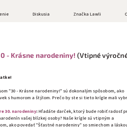
enie
Diskusia
Značka
Lawli
0 - Krásne narodeniny!
(Vtipné výročn
iatke!
pisom "30 - Krásne narodeniny!" sú dokonalým spôsobom, ako
vek s humorom a štýlom. Prečo by ste si tieto krígle mali vyb
re 30. narodeniny
:
Hľadáte darček, ktorý bude robiť radosť pr
narodenín vašej blízkej osoby? Naše krígle sú vtipným a
om, ako povedať "Šťastné narodeniny" so smiechom a lásko