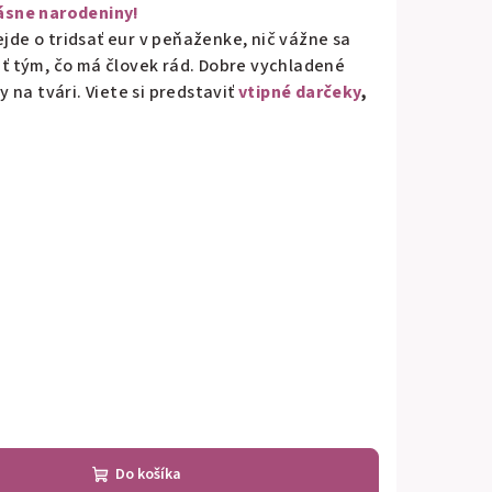
rásne narodeniny!
ejde o tridsať eur v peňaženke, nič vážne sa
piť tým, čo má človek rád. Dobre vychladené
 na tvári. Viete si predstaviť
vtipné darčeky
,
Do košíka