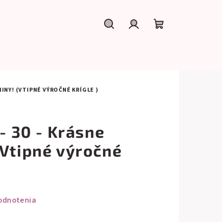
Hľadať
Prihlásenie
Nákupný
košík
NINY! (VTIPNÉ VÝROČNÉ KRÍGLE )
 - 30 - Krásne
(Vtipné výročné
odnotenia