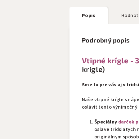
Popis
Hodnot
Podrobný popis
Vtipné krígle -
3
krígle)
Sme tu pre vás aj v trids
Naše vtipné krígle s ná
osláviť tento výnimočný 
Špeciálny
darček p
oslave tridsiatych 
originálnym spôsob