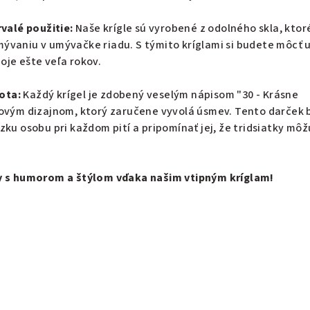
rvalé použitie:
Naše krígle sú vyrobené z odolného skla, ktor
ývaniu v umývačke riadu. S týmito kríglami si budete môcť 
oje ešte veľa rokov.
ota:
Každý krígel je zdobený veselým nápisom "30 - Krásne
lovým dizajnom, ktorý zaručene vyvolá úsmev. Tento darček
zku osobu pri každom pití a pripomínať jej, že tridsiatky môž
ny s humorom a štýlom vďaka našim vtipným kríglam!