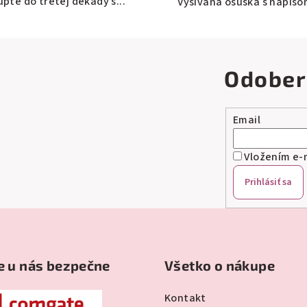
úpte do tretej dekády s...
Vyšívaná osuška s nápisom
Odober
Email
Vložením e-m
Prihlásiť sa
e u nás bezpečne
Všetko o nákupe
Kontakt