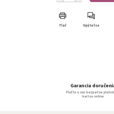
Tlač
Opýtať sa
Garancia doručeni
Plaťte u nás bezpečne plato
kartou online