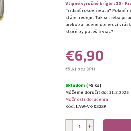
produktu
Vtipné výročné krígle :
30 - K
je
Tridsať rokov života? Pokiaľ n
0,0
stále nedeje. Tak si treba pri
z
pivko zaručene obmedzí vrásky
5
ktoré by potešili viac?
hviezdičiek.
€6,90
€5,61 bez DPH
Jednotková
cena:
Skladom
(>5 ks)
Môžeme doručiť do:
11.8.2026
Možnosti doručenia
Kód:
LAW-VK-033SK
−
+