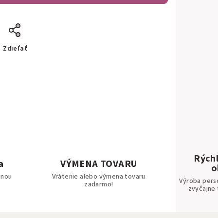
Zdieľať
Rýchl
a
VÝMENA TOVARU
o
bnou
Vrátenie alebo výmena tovaru
Výroba pers
zadarmo!
zvyčajne 