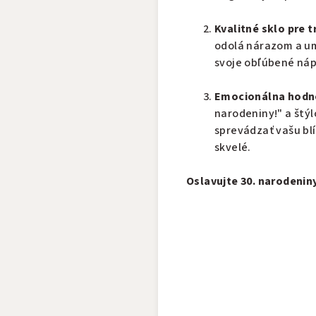
Kvalitné sklo pre t
odolá nárazom a um
svoje obľúbené náp
Emocionálna hodn
narodeniny!" a štý
sprevádzať vašu blí
skvelé.
Oslavujte 30. narodeni