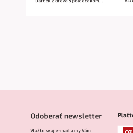
Vst
Darček z dreva s poldecákom...
Z
á
Odoberať newsletter
Plaťt
p
ä
Vložte svoj e-mail a my Vám