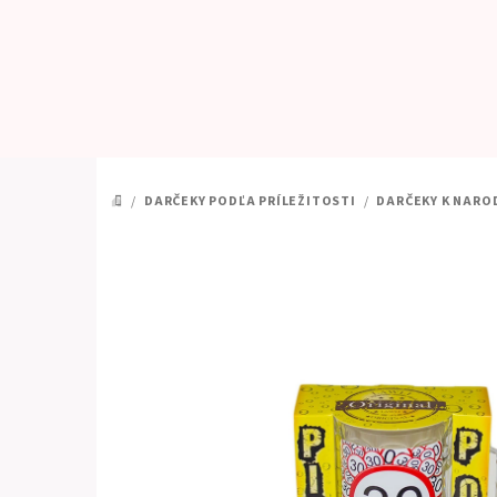
Prejsť
na
obsah
/
DARČEKY PODĽA PRÍLEŽITOSTI
/
DARČEKY K NARO
DOMOV