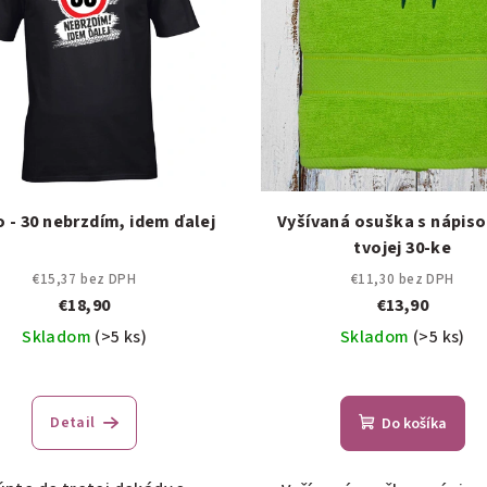
o - 30 nebrzdím, idem ďalej
Vyšívaná osuška s nápiso
tvojej 30-ke
€15,37 bez DPH
€11,30 bez DPH
€18,90
€13,90
Skladom
(>5 ks)
Skladom
(>5 ks)
Detail
Do košíka