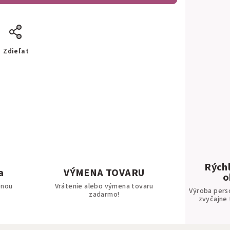
Zdieľať
Rýchl
a
VÝMENA TOVARU
o
bnou
Vrátenie alebo výmena tovaru
Výroba pers
zadarmo!
zvyčajne 