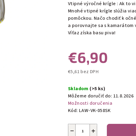
produktu
Vtipné výročné krígle : Ak to v
je
Mnohé vtipné krígle slúžia via
0,0
pomôckou. Načo chodiť k očném
z
a porovnajte sa s kamarátom v 
5
Víťaz získa basu piva!
hviezdičiek.
€6,90
€5,61 bez DPH
Jednotková
cena:
Skladom
(>5 ks)
Môžeme doručiť do:
11.8.2026
Možnosti doručenia
Kód:
LAW-VK-058SK
−
+