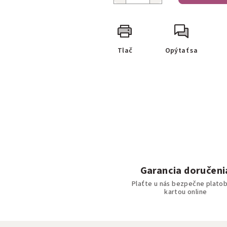
Tlač
Opýtať sa
Garancia doručeni
Plaťte u nás bezpečne plato
kartou online