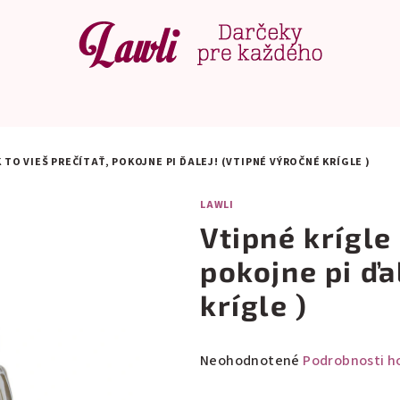
K TO VIEŠ PREČÍTAŤ, POKOJNE PI ĎALEJ! (VTIPNÉ VÝROČNÉ KRÍGLE )
LAWLI
Vtipné krígle 
pokojne pi ďa
krígle )
Priemerné
Neohodnotené
Podrobnosti h
hodnotenie