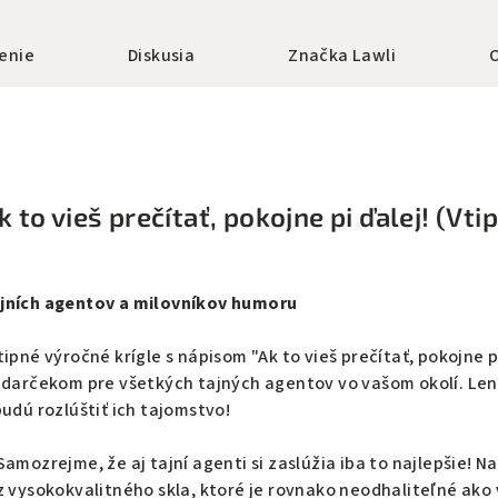
enie
Diskusia
Značka
Lawli
k to vieš prečítať, pokojne pi ďalej! (Vti
ajních agentov a milovníkov humoru
ipné výročné krígle s nápisom "Ak to vieš prečítať, pokojne p
m darčekom pre všetkých tajných agentov vo vašom okolí. Len 
budú rozlúštiť ich tajomstvo!
amozrejme, že aj tajní agenti si zaslúžia iba to najlepšie! N
z vysokokvalitného skla, ktoré je rovnako neodhaliteľné ako