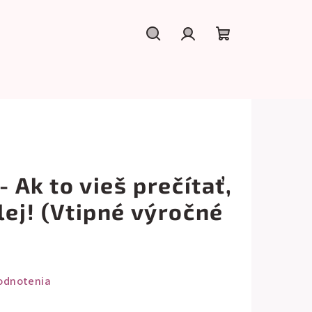
Hľadať
Prihlásenie
Nákupný
košík
- Ak to vieš prečítať,
lej! (Vtipné výročné
odnotenia