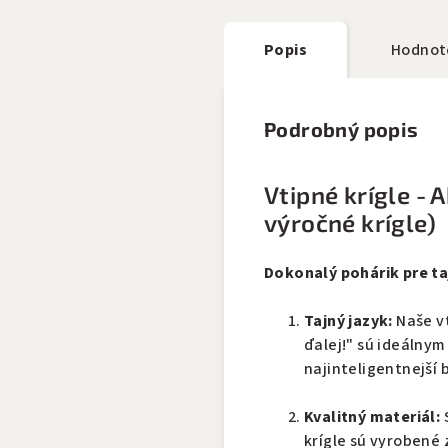
Popis
Hodnot
Podrobný popis
Vtipné krígle - A
výročné krígle)
Dokonalý pohárik pre t
Tajný jazyk:
Naše vt
ďalej!" sú ideálny
najinteligentnejší 
Kvalitný materiál:
S
krígle sú vyrobené 