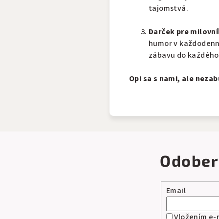
tajomstvá.
Darček pre milovn
humor v každodenno
zábavu do každého 
Opi sa s nami, ale nezab
Odober
Email
Vložením e-m