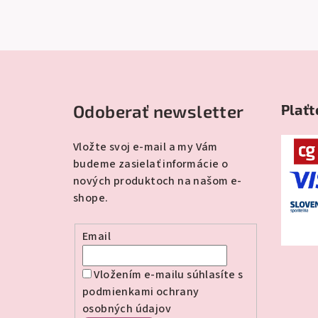
Z
á
Odoberať newsletter
Plaťt
p
ä
Vložte svoj e-mail a my Vám
budeme zasielať informácie o
t
nových produktoch na našom e-
i
shope.
e
Email
Vložením e-mailu súhlasíte s
podmienkami ochrany
osobných údajov