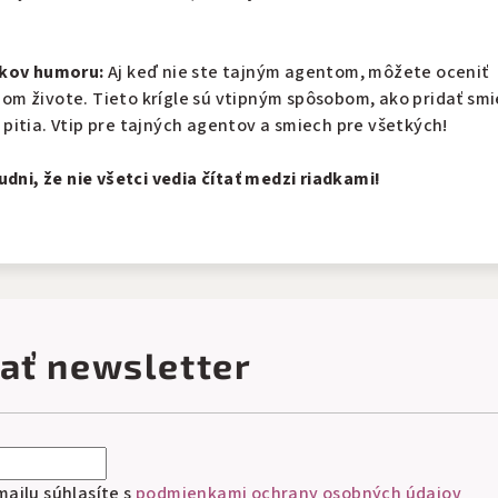
íkov humoru:
Aj keď nie ste tajným agentom, môžete oceniť
m živote. Tieto krígle sú vtipným spôsobom, ako pridať smi
pitia. Vtip pre tajných agentov a smiech pre všetkých!
udni, že nie všetci vedia čítať medzi riadkami!
ať newsletter
ailu súhlasíte s
podmienkami ochrany osobných údajov