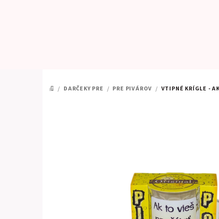
Prejsť
na
obsah
/
DARČEKY PRE
/
PRE PIVÁROV
/
VTIPNÉ KRÍGLE - A
DOMOV