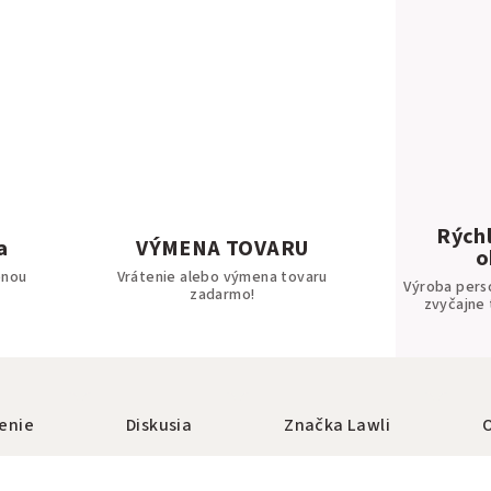
Rýchl
a
VÝMENA TOVARU
o
bnou
Vrátenie alebo výmena tovaru
Výroba pers
zadarmo!
zvyčajne 
enie
Diskusia
Značka
Lawli