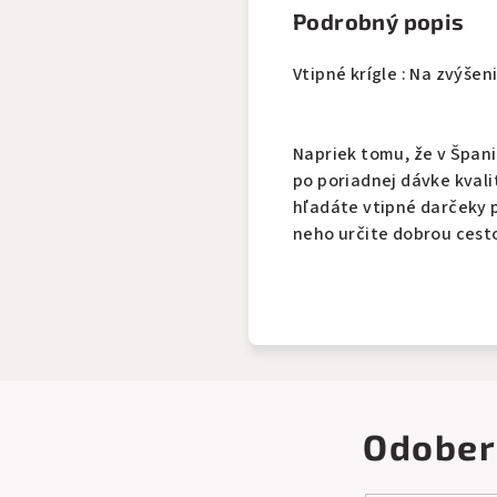
Podrobný popis
Vtipné krígle : Na zvýšen
Napriek tomu, že v Španie
po poriadnej dávke kvali
hľadáte vtipné darčeky 
neho určite dobrou cesto
Odober