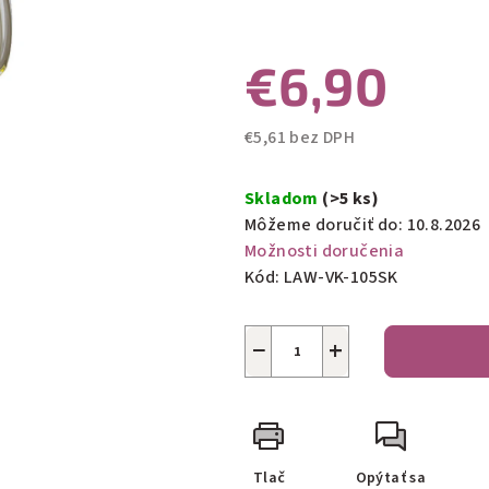
0,0
z
€6,90
5
hviezdičiek.
€5,61 bez DPH
Jednotková
cena:
Skladom
(>5 ks)
Môžeme doručiť do:
10.8.2026
Možnosti doručenia
Kód:
LAW-VK-105SK
−
+
Tlač
Opýtať sa