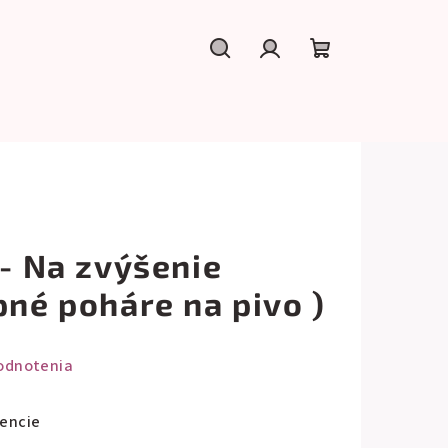
Hľadať
Prihlásenie
Nákupný
košík
 - Na zvýšenie
pné poháre na pivo )
odnotenia
tencie