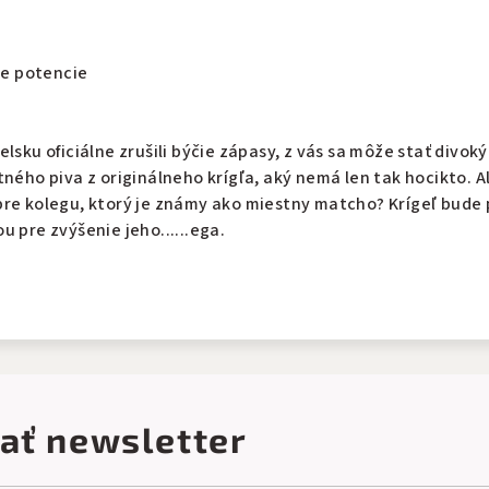
ie potencie
lsku oficiálne zrušili býčie zápasy, z vás sa môže stať divoký
tného piva z originálneho krígľa, aký nemá len tak hocikto. A
pre kolegu, ktorý je známy ako miestny matcho? Krígeľ bude 
u pre zvýšenie jeho......ega.
ať newsletter