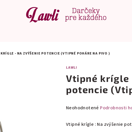
 KRÍGLE - NA ZVÝŠENIE POTENCIE (VTIPNÉ POHÁRE NA PIVO )
LAWLI
Vtipné krígle
potencie (Vti
Priemerné
Neohodnotené
Podrobnosti h
hodnotenie
produktu
Vtipné krígle : Na zvýšenie po
je