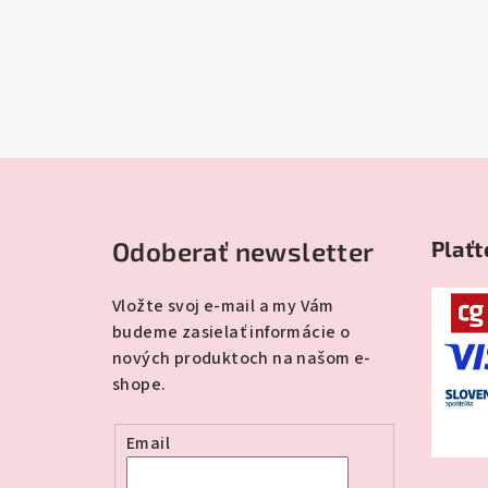
Z
á
Odoberať newsletter
Plaťt
p
ä
Vložte svoj e-mail a my Vám
budeme zasielať informácie o
t
nových produktoch na našom e-
i
shope.
e
Email