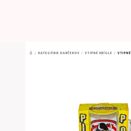
Prejsť
na
obsah
/
KATEGÓRIE DARČEKOV
/
VTIPNÉ KRÍGLE
/
VTIPNÉ
DOMOV