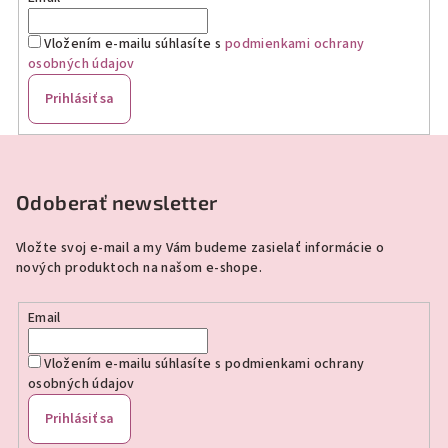
Vložením e-mailu súhlasíte s
podmienkami ochrany
osobných údajov
Prihlásiť sa
Z
á
p
Odoberať newsletter
ä
Vložte svoj e-mail a my Vám budeme zasielať informácie o
t
nových produktoch na našom e-shope.
i
e
Email
Vložením e-mailu súhlasíte s
podmienkami ochrany
osobných údajov
Prihlásiť sa