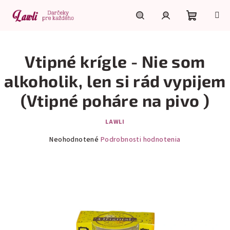
Prejsť
na
obsah
Nákupn
Hľadať
Prihlásenie
Vtipné krígle - Nie som
košík
alkoholik, len si rád vypijem
(Vtipné poháre na pivo )
LAWLI
Priemerné
Neohodnotené
Podrobnosti hodnotenia
hodnotenie
produktu
je
0,0
z
5
hviezdičiek.