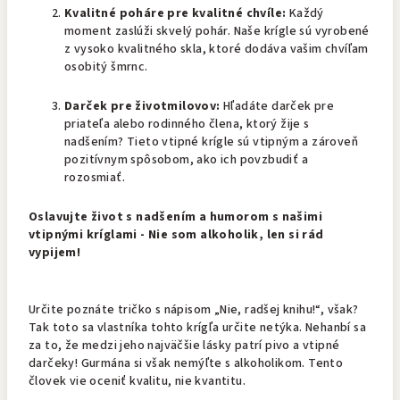
Kvalitné poháre pre kvalitné chvíle:
Každý
moment zaslúži skvelý pohár. Naše krígle sú vyrobené
z vysoko kvalitného skla, ktoré dodáva vašim chvíľam
osobitý šmrnc.
Darček pre životmilovov:
Hľadáte darček pre
priateľa alebo rodinného člena, ktorý žije s
nadšením? Tieto vtipné krígle sú vtipným a zároveň
pozitívnym spôsobom, ako ich povzbudiť a
rozosmiať.
Oslavujte život s nadšením a humorom s našimi
vtipnými kríglami - Nie som alkoholik, len si rád
vypijem!
Určite poznáte tričko s nápisom „Nie, radšej knihu!“, však?
Tak toto sa vlastníka tohto krígľa určite netýka. Nehanbí sa
za to, že medzi jeho najväčšie lásky patrí pivo a vtipné
darčeky! Gurmána si však nemýľte s alkoholikom. Tento
človek vie oceniť kvalitu, nie kvantitu.