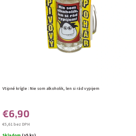
Vtipné krígle : Nie som alkoholik, len si rád vypijem
€6,90
€5,61 bez DPH
Jednotková
Skladom
(>5 ks)