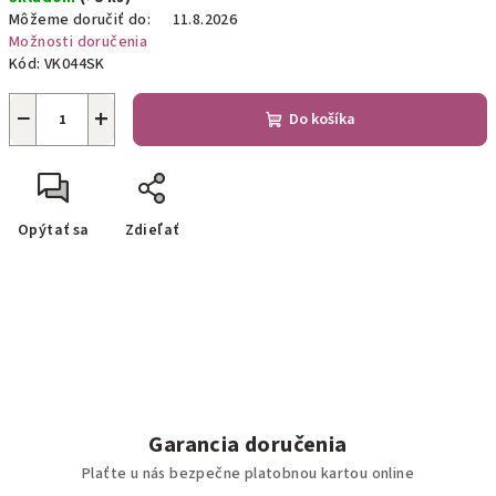
cena:
Môžeme doručiť do:
11.8.2026
Možnosti doručenia
Kód:
VK044SK
−
+
Do košíka
Opýtať sa
Zdieľať
Garancia doručenia
Plaťte u nás bezpečne platobnou kartou online