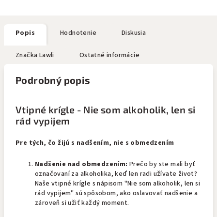
Popis
Hodnotenie
Diskusia
Značka
Lawli
Ostatné informácie
Podrobný popis
Vtipné krígle - Nie som alkoholik, len si
rád vypijem
Pre tých, čo žijú s nadšením, nie s obmedzením
Nadšenie nad obmedzením:
Prečo by ste mali byť
označovaní za alkoholika, keď len radi užívate život?
Naše vtipné krígle s nápisom "Nie som alkoholik, len si
rád vypijem" sú spôsobom, ako oslavovať nadšenie a
zároveň si užiť každý moment.