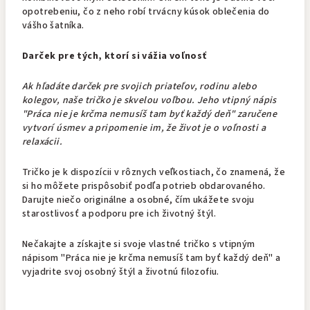
opotrebeniu, čo z neho robí trvácny kúsok oblečenia do
vášho šatníka.
Darček pre tých, ktorí si vážia voľnosť
Ak hľadáte darček pre svojich priateľov, rodinu alebo
kolegov, naše tričko je skvelou voľbou. Jeho vtipný nápis
"Práca nie je krčma nemusíš tam byť každý deň" zaručene
vytvorí úsmev a pripomenie im, že život je o voľnosti a
relaxácii.
Tričko je k dispozícii v rôznych veľkostiach, čo znamená, že
si ho môžete prispôsobiť podľa potrieb obdarovaného.
Darujte niečo originálne a osobné, čím ukážete svoju
starostlivosť a podporu pre ich životný štýl.
Nečakajte a získajte si svoje vlastné tričko s vtipným
nápisom "Práca nie je krčma nemusíš tam byť každý deň" a
vyjadrite svoj osobný štýl a životnú filozofiu.