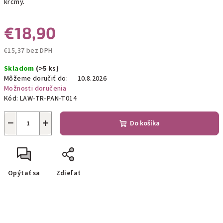
krčmy.
€18,90
€15,37 bez DPH
Jednotková
Skladom
(>5 ks)
cena:
Môžeme doručiť do:
10.8.2026
Možnosti doručenia
Kód:
LAW-TR-PAN-T014
−
+
Do košíka
Opýtať sa
Zdieľať