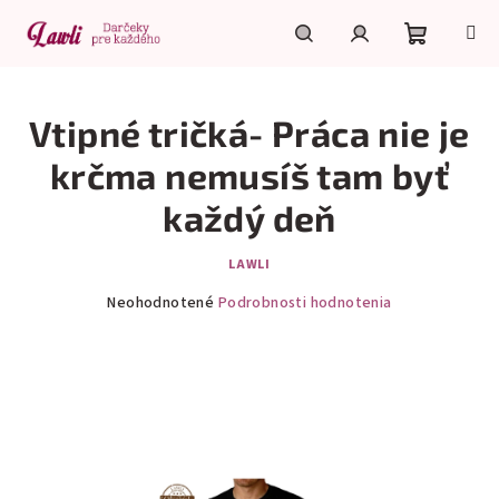
Prejsť
na
obsah
Nákupn
Hľadať
Prihlásenie
Vtipné tričká- Práca nie je
košík
krčma nemusíš tam byť
každý deň
LAWLI
Priemerné
Neohodnotené
Podrobnosti hodnotenia
hodnotenie
produktu
je
0,0
z
5
hviezdičiek.