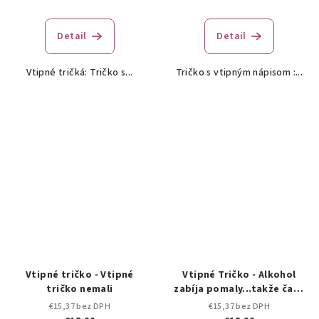
Detail
Detail
Vtipné tričká: Tričko s...
Tričko s vtipným nápisom :...
Vtipné tričko - Vtipné
Vtipné Tričko - Alkohol
tričko nemali
zabíja pomaly...takže času
dosť
€15,37 bez DPH
€15,37 bez DPH