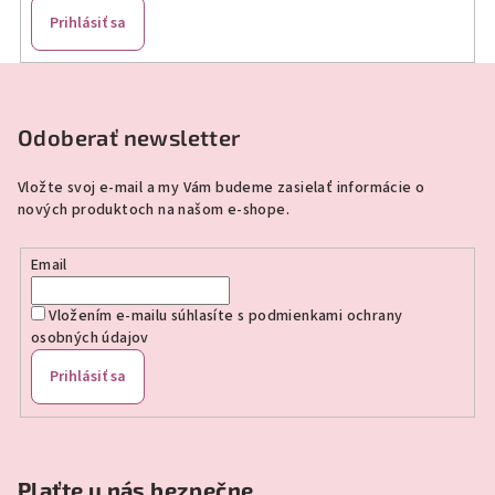
Prihlásiť sa
Z
á
p
Odoberať newsletter
ä
Vložte svoj e-mail a my Vám budeme zasielať informácie o
t
nových produktoch na našom e-shope.
i
e
Email
Vložením e-mailu súhlasíte s
podmienkami ochrany
osobných údajov
Prihlásiť sa
Plaťte u nás bezpečne