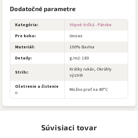
Dodatočné parametre
Kategória
:
Vtipné tričká - Pánske
Pre koho
:
Unisex
Materiál
:
100% Bavlna
Detaily
:
g/m2: 180
Krátky rukáv, Okrúhly
Strih:
:
výstrih
Ošetrenie a čistenie
Možno prať na 40°C
:
:
Súvisiaci tovar