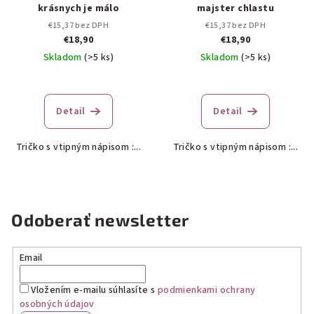
krásnych je málo
majster chlastu
€15,37 bez DPH
€15,37 bez DPH
€18,90
€18,90
Skladom
(>5 ks)
Skladom
(>5 ks)
Detail
Detail
Tričko s vtipným nápisom :...
Tričko s vtipným nápisom :...
Odoberať newsletter
Email
Vložením e-mailu súhlasíte s
podmienkami ochrany
osobných údajov