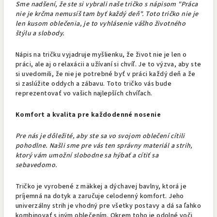
Sme nadšení, že ste si vybrali naše tričko s nápisom "Práca
nie je krčma nemusíš tam byť každý deň". Toto tričko nie je
len kusom oblečenia, je to vyhlásenie vášho životného
štýlu a slobody.
Nápis na tričku vyjadruje myšlienku, že život nie je len o
práci, ale aj o relaxácii a užívaní si chvíľ. Je to výzva, aby ste
si uvedomili, že nie je potrebné byť v práci každý deň a že
si zaslúžite oddych a zábavu. Toto tričko vás bude
reprezentovať vo vašich najlepších chvíľach.
Komfort a kvalita pre každodenné nosenie
Pre nás je dôležité, aby ste sa vo svojom oblečení cítili
pohodlne. Našli sme pre vás ten správny materiál a strih,
ktorý vám umožní slobodne sa hýbať a cítiť sa
sebavedomo.
Tričko je vyrobené z mäkkej a dýchavej bavlny, ktorá je
príjemná na dotyk a zaručuje celodenný komfort. Jeho
univerzálny strih je vhodný pre všetky postavy a dá sa ľahko
kombinovať s iným oblečením. Okrem toho je odolné voči