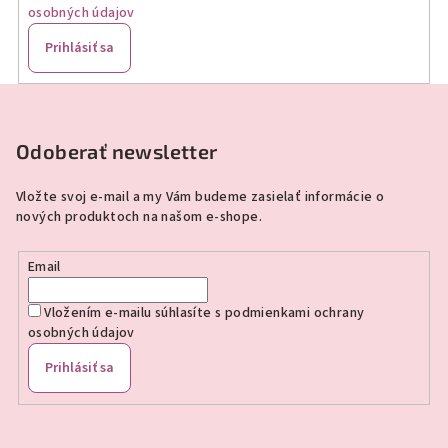
osobných údajov
Prihlásiť sa
Z
á
p
Odoberať newsletter
ä
Vložte svoj e-mail a my Vám budeme zasielať informácie o
t
nových produktoch na našom e-shope.
i
e
Email
Vložením e-mailu súhlasíte s
podmienkami ochrany
osobných údajov
Prihlásiť sa