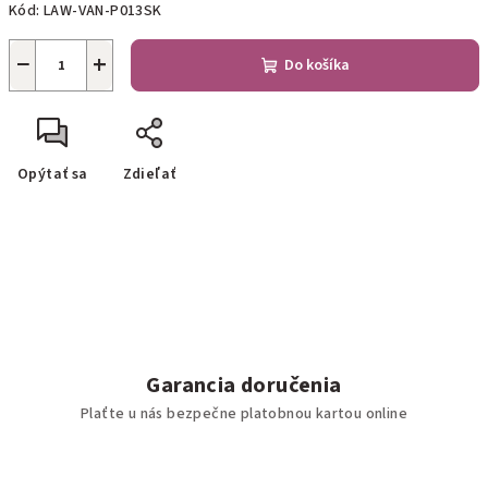
Kód:
LAW-VAN-P013SK
−
+
Do košíka
Opýtať sa
Zdieľať
Garancia doručenia
Plaťte u nás bezpečne platobnou kartou online