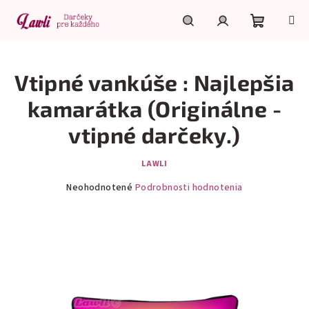
Prejsť
na
obsah
Nákupn
Hľadať
Prihlásenie
Vtipné vankúše : Najlepšia
košík
kamarátka (Originálne -
vtipné darčeky.)
LAWLI
Priemerné
Neohodnotené
Podrobnosti hodnotenia
hodnotenie
produktu
je
0,0
z
5
hviezdičiek.