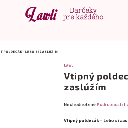
Ý POLDECÁK - LEBO SI ZASLÚŽÍM
LAWLI
Vtipný poldec
zaslúžím
Priemerné
Neohodnotené
Podrobnosti h
hodnotenie
produktu
Vtipný poldecák – Lebo si za
je