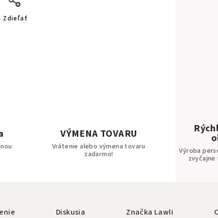
Zdieľať
Rýchl
a
VÝMENA TOVARU
o
bnou
Vrátenie alebo výmena tovaru
Výroba pers
zadarmo!
zvyčajne 
enie
Diskusia
Značka
Lawli