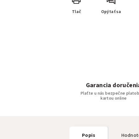
Tlač
Opýtať sa
Garancia doručeni
Plaťte u nás bezpečne plato
kartou online
Popis
Hodnot