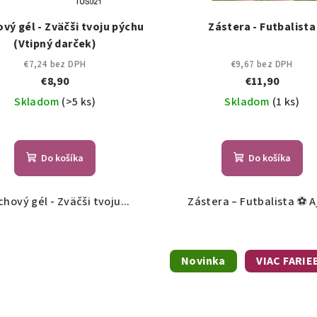
vý gél - Zväčši tvoju pýchu
Zástera - Futbalista
(Vtipný darček)
€7,24 bez DPH
€9,67 bez DPH
€8,90
€11,90
Skladom
(>5 ks)
Skladom
(1 ks)
Do košíka
Do košíka
chový gél - Zväčši tvoju...
Zástera – Futbalista ⚽ Aj 
Novinka
VIAC FARIE