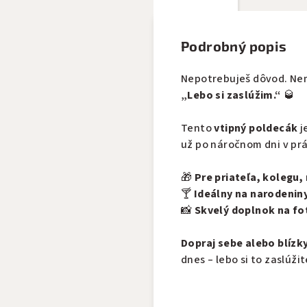
Podrobný popis
Nepotrebuješ dôvod. Nemu
„Lebo si zaslúžim.“
🥃
Tento
vtipný poldecák
j
už po náročnom dni v prá
🎁
Pre priateľa, kolegu
🍸
Ideálny na narodeniny,
📸
Skvelý doplnok na fo
Dopraj sebe alebo blízk
dnes – lebo si to zaslúžit