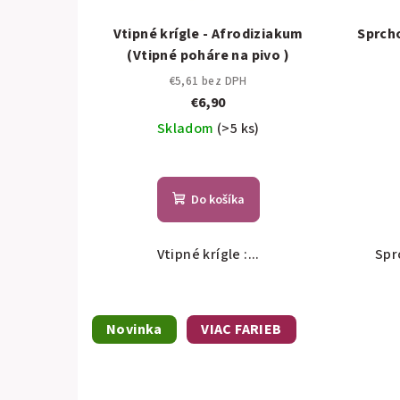
Vtipné krígle - Afrodiziakum
Sprcho
(Vtipné poháre na pivo )
€5,61 bez DPH
€6,90
Skladom
(>5 ks)
Do košíka
Vtipné krígle :...
Spr
Novinka
VIAC FARIEB