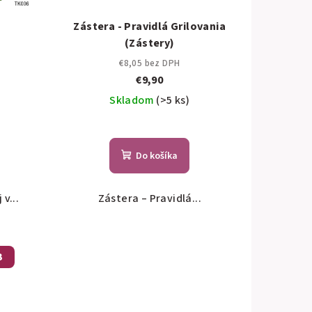
Zástera - Pravidlá Grilovania
(Zástery)
€8,05 bez DPH
€9,90
Skladom
(>5 ks)
Do košíka
v...
Zástera – Pravidlá...
B