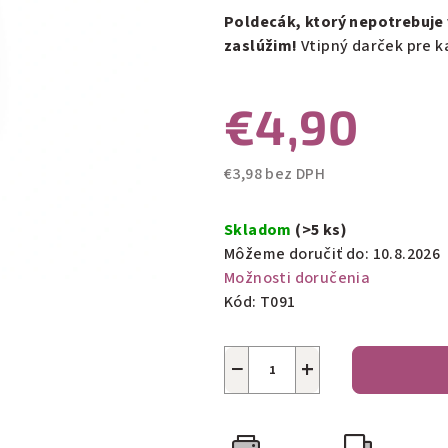
0,0
Poldecák, ktorý nepotrebuje v
z
zaslúžim!
Vtipný darček pre ka
5
hviezdičiek.
€4,90
€3,98 bez DPH
Jednotková
cena:
Skladom
(>5 ks)
Môžeme doručiť do:
10.8.2026
Možnosti doručenia
Kód:
T091
−
+