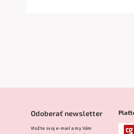
Z
á
Odoberať newsletter
Plaťt
p
ä
Vložte svoj e-mail a my Vám