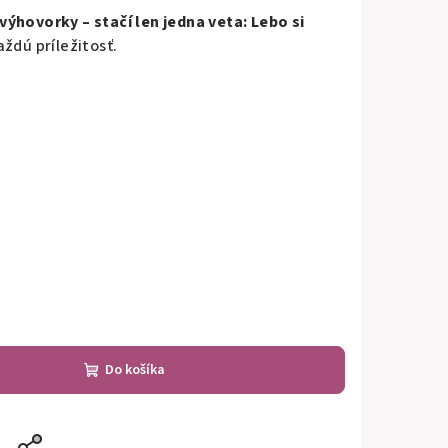
ýhovorky – stačí len jedna veta: Lebo si
ždú príležitosť.
Do košíka