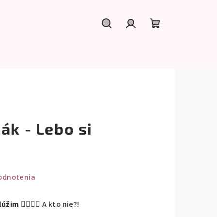
Hľadať
Prihlásenie
Nákupný
košík
ák - Lebo si
odnotenia
slúžim
💁‍♂️💁‍♀️ A kto nie?!