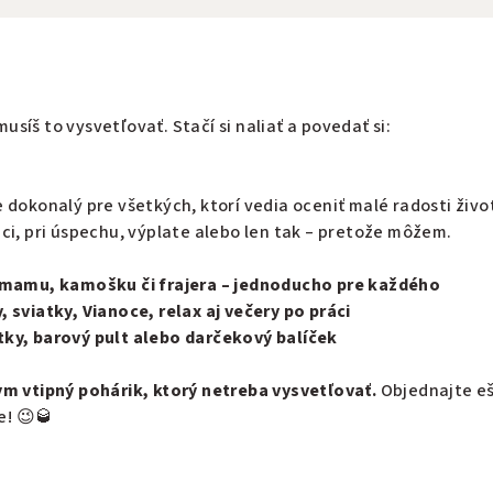
síš to vysvetľovať. Stačí si naliať a povedať si:
e dokonalý pre všetkých, ktorí vedia oceniť malé radosti život
ci, pri úspechu, výplate alebo len tak – pretože môžem.
, mamu, kamošku či frajera – jednoducho pre každého
 sviatky, Vianoce, relax aj večery po práci
tky, barový pult alebo darčekový balíček
ym vtipný pohárik, ktorý netreba vysvetľovať.
Objednajte e
e! 😉🥃