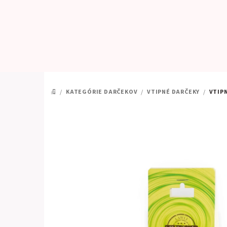
Prejsť
na
obsah
/
KATEGÓRIE DARČEKOV
/
VTIPNÉ DARČEKY
/
VTIPN
DOMOV