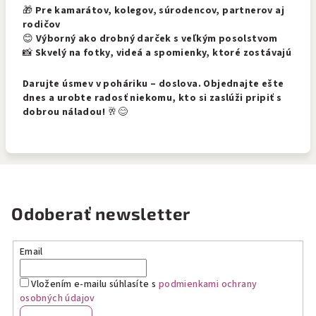
🎁
Pre kamarátov, kolegov, súrodencov, partnerov aj
rodičov
😊
Výborný ako drobný darček s veľkým posolstvom
📸
Skvelý na fotky, videá a spomienky, ktoré zostávajú
Darujte úsmev v poháriku – doslova. Objednajte ešte
dnes a urobte radosť niekomu, kto si zaslúži pripiť s
dobrou náladou!
🥂😊
Odoberať newsletter
Email
Vložením e-mailu súhlasíte s
podmienkami ochrany
osobných údajov