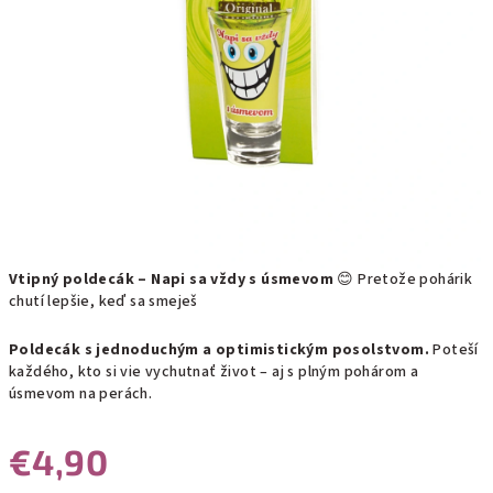
Vtipný poldecák – Napi sa vždy s úsmevom
😊 Pretože pohárik
chutí lepšie, keď sa smeješ
Poldecák s jednoduchým a optimistickým posolstvom.
Poteší
každého, kto si vie vychutnať život – aj s plným pohárom a
úsmevom na perách.
€4,90