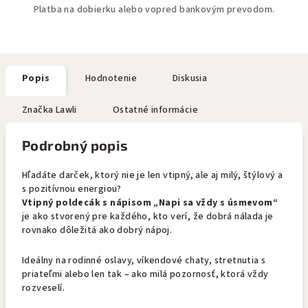
Platba na dobierku alebo vopred bankovým prevodom.
Popis
Hodnotenie
Diskusia
Značka
Lawli
Ostatné informácie
Podrobný popis
Hľadáte darček, ktorý nie je len vtipný, ale aj milý, štýlový a
s pozitívnou energiou?
Vtipný poldecák s nápisom „Napi sa vždy s úsmevom“
je ako stvorený pre každého, kto verí, že dobrá nálada je
rovnako dôležitá ako dobrý nápoj.
Ideálny na rodinné oslavy, víkendové chaty, stretnutia s
priateľmi alebo len tak – ako milá pozornosť, ktorá vždy
rozveselí.