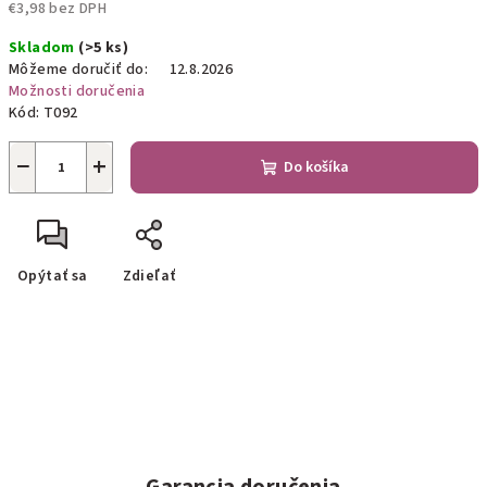
€3,98 bez DPH
Jednotková
Skladom
(>5 ks)
cena:
Môžeme doručiť do:
12.8.2026
Možnosti doručenia
Kód:
T092
−
+
Do košíka
Opýtať sa
Zdieľať