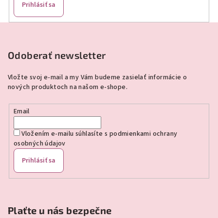
Prihlásiť sa
Z
á
p
Odoberať newsletter
ä
Vložte svoj e-mail a my Vám budeme zasielať informácie o
t
nových produktoch na našom e-shope.
i
e
Email
Vložením e-mailu súhlasíte s
podmienkami ochrany
osobných údajov
Prihlásiť sa
Plaťte u nás bezpečne