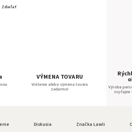
Zdieľať
Rýchl
a
VÝMENA TOVARU
o
bnou
Vrátenie alebo výmena tovaru
Výroba pers
zadarmo!
zvyčajne 
enie
Diskusia
Značka
Lawli