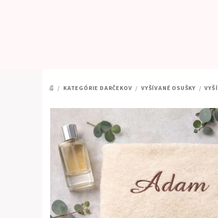
Prejsť
na
obsah
/
KATEGÓRIE DARČEKOV
/
VYŠÍVANÉ OSUŠKY
/
VYŠ
DOMOV