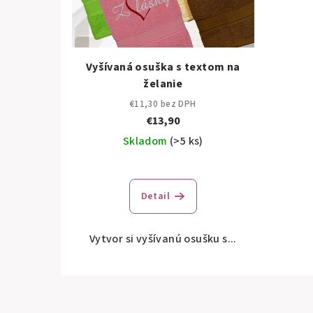
Vyšívaná osuška s textom na
želanie
€11,30 bez DPH
€13,90
Skladom
(>5 ks)
Priemerné
hodnotenie
Detail
produktu
je
5,0
Vytvor si vyšívanú osušku s...
z
5
hviezdičiek.