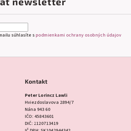
ať newsletter
ailu súhlasíte s
podmienkami ochrany osobných údajov
Kontakt
Peter Lorincz Lawli
Hviezdoslavova 2894/7
Nána 943 60
IČO: 45843601
DIČ: 2120713419
IČ DPH: SK1042944342