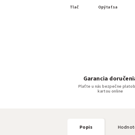
Tlač
Opýtať sa
Garancia doručeni
Plaťte u nás bezpečne plato
kartou online
Popis
Hodnot