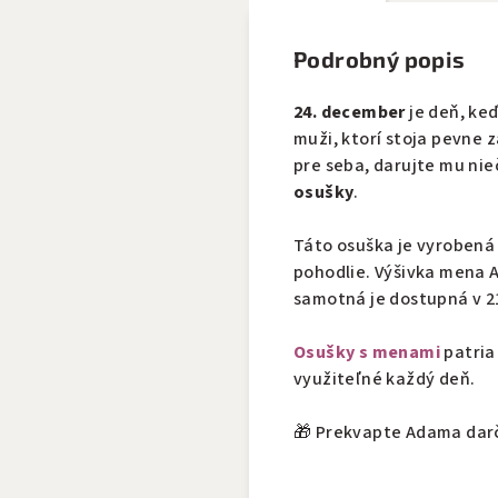
Podrobný popis
24. december
je deň, keď
muži, ktorí stoja pevne z
pre seba, darujte mu ni
osušky
.
Táto osuška je vyrobená
pohodlie. Výšivka mena A
samotná je dostupná v 21
Osušky s menami
patria
využiteľné každý deň.
🎁 Prekvapte Adama darč