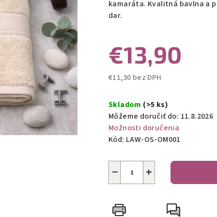
kamaráta. Kvalitná bavlna a p
5
dar.
hviezdičiek.
€13,90
€11,30 bez DPH
Jednotková
cena:
Skladom
(>5 ks)
Môžeme doručiť do:
11.8.2026
Možnosti doručenia
Kód:
LAW-OS-OM001
−
+