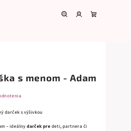
Hľadať
Prihlásenie
Nákupný
košík
ška s menom - Adam
odnotenia
ý darček s výšivkou
m – ideálny
darček pre
deti, partnera či