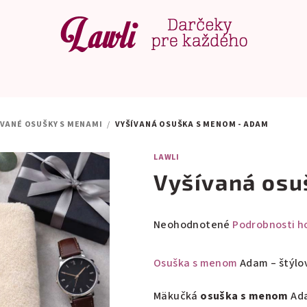
ÍVANÉ OSUŠKY S MENAMI
/
VYŠÍVANÁ OSUŠKA S MENOM - ADAM
LAWLI
Vyšívaná osu
Priemerné
Neohodnotené
Podrobnosti h
hodnotenie
produktu
Osuška s menom
Adam – štýlov
je
0,0
Mäkučká
osuška s menom
Ada
z