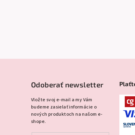
Z
á
Odoberať newsletter
Plaťt
p
ä
Vložte svoj e-mail a my Vám
budeme zasielať informácie o
t
nových produktoch na našom e-
i
shope.
e