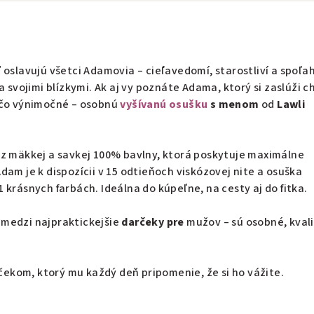
 oslavujú všetci Adamovia – cieľavedomí, starostliví a spoľah
a svojimi blízkymi. Ak aj vy poznáte Adama, ktorý si zaslúži c
ečo výnimočné – osobnú
vyšívanú osušku
s menom
od
Lawli
 z mäkkej a savkej 100% bavlny, ktorá poskytuje maximálne
dam je k dispozícii v 15 odtieňoch viskózovej nite a osuška
 krásnych farbách. Ideálna do kúpeľne, na cesty aj do fitka.
 medzi najpraktickejšie
darčeky pre
mužov – sú osobné, kval
ekom, ktorý mu každý deň pripomenie, že si ho vážite.