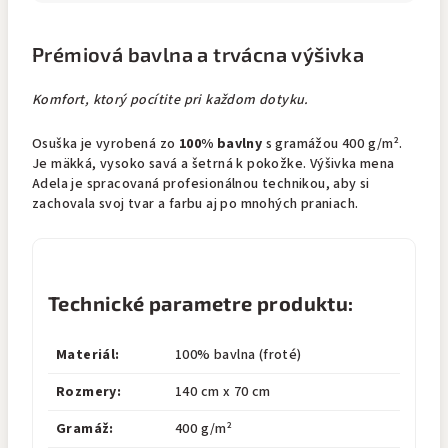
Prémiová bavlna a trvácna výšivka
Komfort, ktorý pocítite pri každom dotyku.
Osuška je vyrobená zo
100% bavlny
s gramážou 400 g/m².
Je mäkká, vysoko savá a šetrná k pokožke. Výšivka mena
Adela je spracovaná profesionálnou technikou, aby si
zachovala svoj tvar a farbu aj po mnohých praniach.
Technické parametre produktu:
Materiál:
100% bavlna (froté)
Rozmery:
140 cm x 70 cm
Gramáž:
400 g/m²