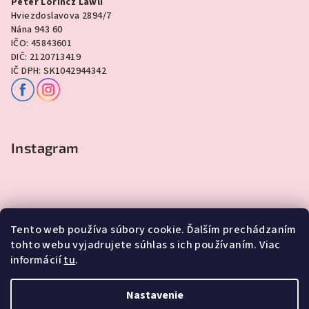
Peter Lorincz Lawli
Hviezdoslavova 2894/7
Nána 943 60
IČO: 45843601
DIČ: 2120713419
IČ DPH: SK1042944342
Instagram
Tento web používa súbory cookie. Ďalším prechádzaním
tohto webu vyjadrujete súhlas s ich používaním. Viac
informácií
tu
.
Sledovať na Instagrame
Nastavenie