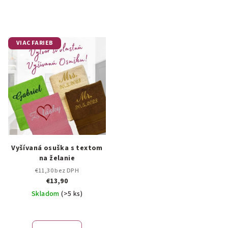
VIAC FARIEB
Vyšívaná osuška s textom
na želanie
€11,30 bez DPH
€13,90
Skladom
(>5 ks)
Priemerné
hodnotenie