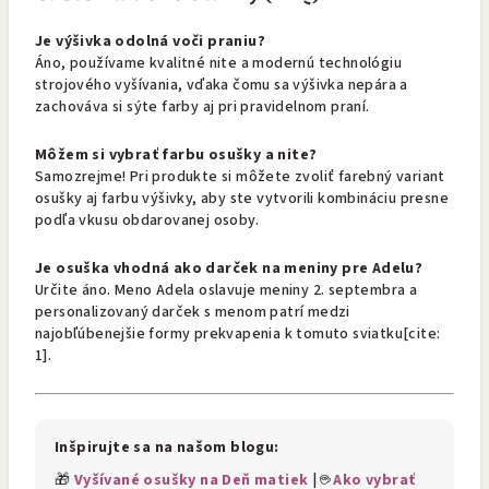
Je výšivka odolná voči praniu?
Áno, používame kvalitné nite a modernú technológiu
strojového vyšívania, vďaka čomu sa výšivka nepára a
zachováva si sýte farby aj pri pravidelnom praní.
Môžem si vybrať farbu osušky a nite?
Samozrejme! Pri produkte si môžete zvoliť farebný variant
osušky aj farbu výšivky, aby ste vytvorili kombináciu presne
podľa vkusu obdarovanej osoby.
Je osuška vhodná ako darček na meniny pre Adelu?
Určite áno. Meno Adela oslavuje meniny 2. septembra a
personalizovaný darček s menom patrí medzi
najobľúbenejšie formy prekvapenia k tomuto sviatku[cite:
1].
Inšpirujte sa na našom blogu:
🎁
Vyšívané osušky na Deň matiek
| ☕
Ako vybrať