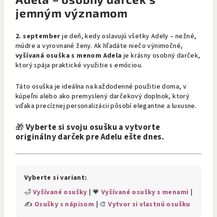
jemným významom
2. september
je deň, kedy oslavujú všetky Adely – nežné,
múdre a vyrovnané ženy. Ak hľadáte niečo výnimočné,
vyšívaná osuška s menom Adela
je krásny osobný darček,
ktorý spája praktické využitie s emóciou.
Táto osuška je ideálna na každodenné použitie doma, v
kúpeľni alebo ako premyslený darčekový doplnok, ktorý
vďaka precíznej personalizácii pôsobí elegantne a luxusne.
🎁
Vyberte si svoju osušku a vytvorte
originálny darček pre Adelu ešte dnes.
Vyberte si variant:
🛁
Vyšívané osušky
| 💗
Vyšívané osušky s menami
|
✍️
Osušky s nápisom
| 🎨
Vytvor si vlastnú osušku