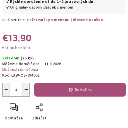
✔
Rýchle doručenie už do 1–2 pracovných dní
✔ Originálny osobný darček s menom
👉 Pozrite si tiež:
Osušky s menami
|
Vlastná osuška
€13,90
€11,30 bez DPH
Jednotková
Skladom
(>5 ks)
cena:
Môžeme doručiť do:
11.8.2026
Možnosti doručenia
Kód:
LAW-OS-OM002
−
+
Do košíka
Opýtať sa
Zdieľať