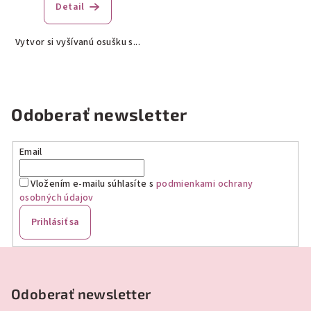
produktu
Detail
je
5,0
Vytvor si vyšívanú osušku s...
z
5
hviezdičiek.
Odoberať newsletter
Email
Vložením e-mailu súhlasíte s
podmienkami ochrany
osobných údajov
Prihlásiť sa
Z
á
p
Odoberať newsletter