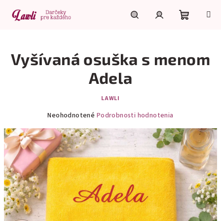
Prejsť
na
obsah
Nákupn
Hľadať
Prihlásenie
Vyšívaná osuška s menom
košík
Adela
LAWLI
Priemerné
Neohodnotené
Podrobnosti hodnotenia
hodnotenie
produktu
je
0,0
z
5
hviezdičiek.