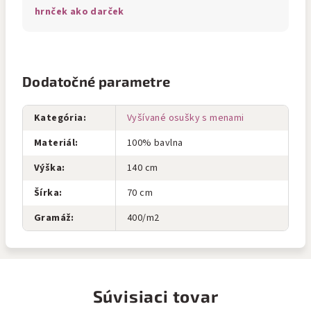
hrnček ako darček
Dodatočné parametre
Kategória
:
Vyšívané osušky s menami
Materiál
:
100% bavlna
Výška
:
140 cm
Šírka
:
70 cm
Gramáž
:
400/m2
Súvisiaci tovar