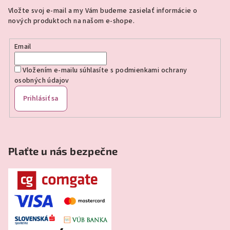
ä
Vložte svoj e-mail a my Vám budeme zasielať informácie o
t
nových produktoch na našom e-shope.
i
e
Email
Vložením e-mailu súhlasíte s
podmienkami ochrany
osobných údajov
Prihlásiť sa
Plaťte u nás bezpečne