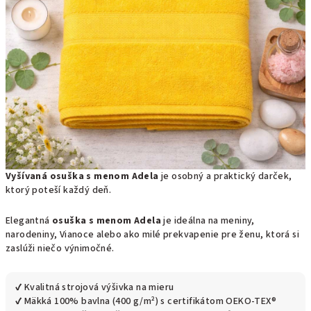
Vyšívaná osuška s menom Adela
je osobný a praktický darček,
ktorý poteší každý deň.
Elegantná
osuška s menom Adela
je ideálna na meniny,
narodeniny, Vianoce alebo ako milé prekvapenie pre ženu, ktorá si
zaslúži niečo výnimočné.
✔ Kvalitná strojová výšivka na mieru
✔ Mäkká 100% bavlna (400 g/m²) s certifikátom OEKO-TEX®