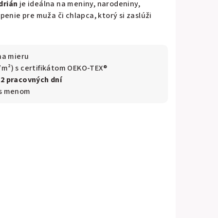
drián
je ideálna na meniny, narodeniny,
enie pre muža či chlapca, ktorý si zaslúži
na mieru
/m²) s certifikátom OEKO-TEX®
–2 pracovných dní
 s menom