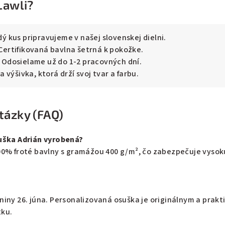
Lawli?
ý kus pripravujeme v našej slovenskej dielni.
Certifikovaná bavlna šetrná k pokožke.
Odosielame už do 1-2 pracovných dní.
 výšivka, ktorá drží svoj tvar a farbu.
tázky (FAQ)
uška Adrián vyrobená?
00% froté bavlny s gramážou 400 g/m², čo zabezpečuje vysok
iny 26. júna. Personalizovaná osuška je originálnym a prak
tku.