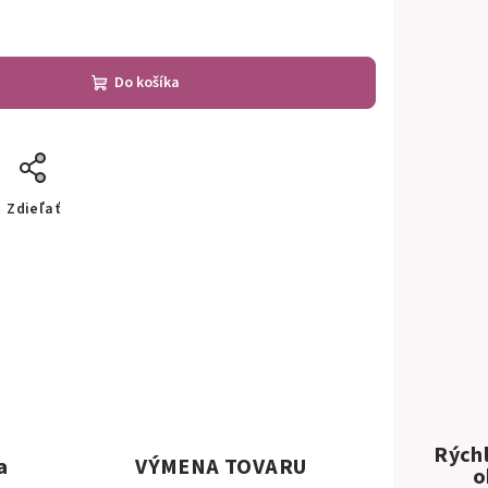
Do košíka
Zdieľať
Rýchl
a
VÝMENA TOVARU
o