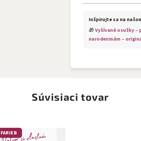
Inšpirujte sa na našo
🎁
Vyšívané osušky –
narodeninám – origin
Súvisiaci tovar
 FARIEB