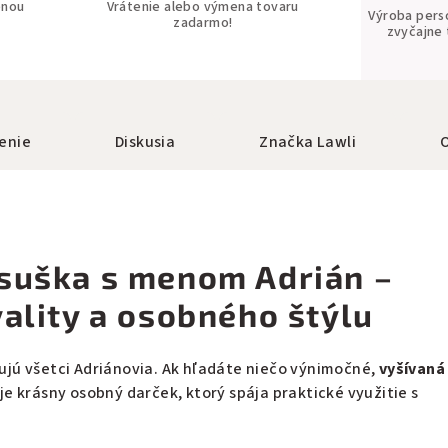
bnou
Vrátenie alebo výmena tovaru
Výroba pers
zadarmo!
zvyčajne 
enie
Diskusia
Značka
Lawli
suška s menom Adrián –
vality a osobného štýlu
vujú všetci Adriánovia. Ak hľadáte niečo výnimočné,
vyšívaná
je krásny osobný darček, ktorý spája praktické využitie s