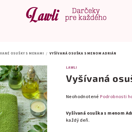
ÍVANÉ OSUŠKY S MENAMI
/
VYŠÍVANÁ OSUŠKA S MENOM ADRIÁN
LAWLI
Vyšívaná osu
Priemerné
Neohodnotené
Podrobnosti h
hodnotenie
produktu
Vyšívaná osuška s menom Ad
je
každý deň.
0,0
z