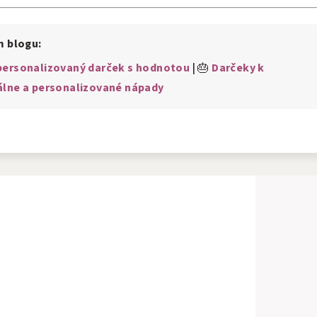
m blogu:
 personalizovaný darček s hodnotou
| 🎂
Darčeky k
álne a personalizované nápady