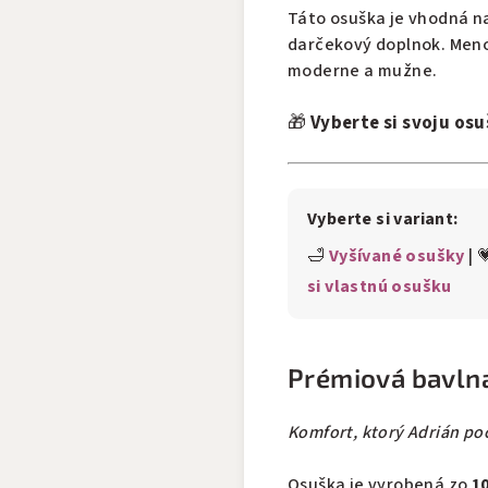
Táto osuška je vhodná na
darčekový doplnok. Meno 
moderne a mužne.
🎁
Vyberte si svoju osu
Vyberte si variant:
🛁
Vyšívané osušky
| 
si vlastnú osušku
Prémiová bavlna
Komfort, ktorý Adrián poc
Osuška je vyrobená zo
1