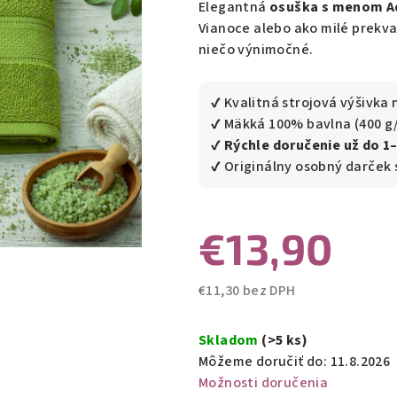
Elegantná
osuška s menom A
5
Vianoce alebo ako milé prekvap
hviezdičiek.
niečo výnimočné.
✔ Kvalitná strojová výšivka 
✔ Mäkká 100% bavlna (400 g
✔
Rýchle doručenie už do 1
✔ Originálny osobný darček
€13,90
€11,30 bez DPH
Jednotková
cena:
Skladom
(>5 ks)
Môžeme doručiť do:
11.8.2026
Možnosti doručenia