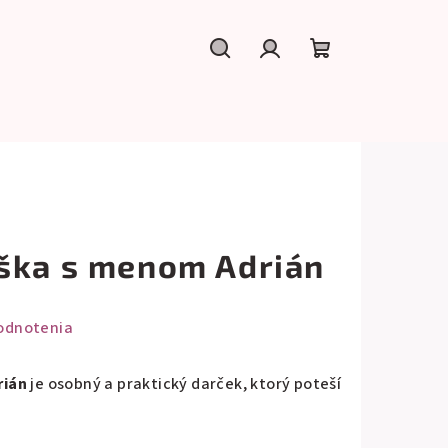
Hľadať
Prihlásenie
Nákupný
košík
ška s menom Adrián
odnotenia
rián
je osobný a praktický darček, ktorý poteší