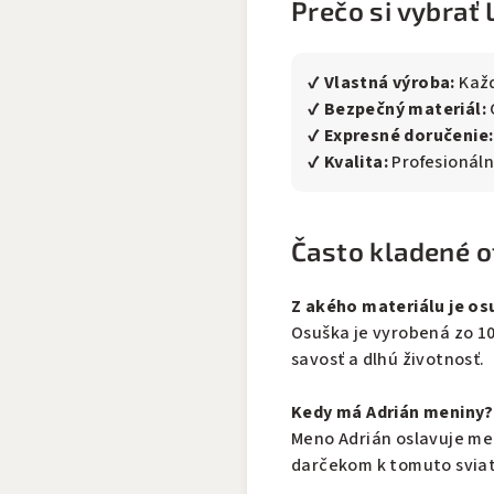
Prečo si vybrať 
✔
Vlastná výroba:
Každ
✔
Bezpečný materiál:
✔
Expresné doručenie:
✔
Kvalita:
Profesionálna
Často kladené o
Z akého materiálu je os
Osuška je vyrobená zo 1
savosť a dlhú životnosť.
Kedy má Adrián meniny?
Meno Adrián oslavuje men
darčekom k tomuto svia