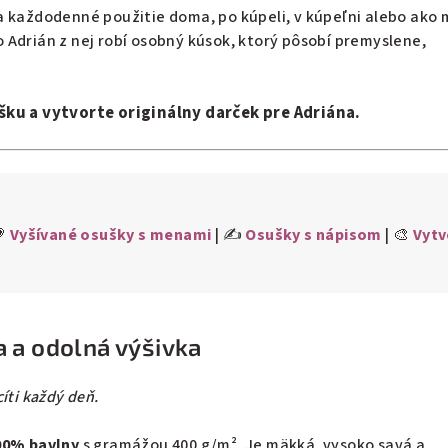
 každodenné použitie doma, po kúpeli, v kúpeľni alebo ako 
Adrián z nej robí osobný kúsok, ktorý pôsobí premyslene,
šku a vytvorte originálny darček pre Adriána.
💗
Vyšívané osušky s menami
| ✍️
Osušky s nápisom
| 🎨
Vytv
 a odolná výšivka
íti každý deň.
00% bavlny
s gramážou 400 g/m². Je mäkká, vysoko savá a