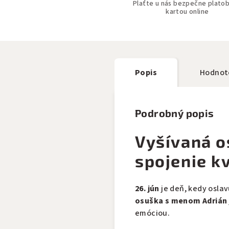
Plaťte u nás bezpečne plato
kartou online
Popis
Hodnot
Podrobný popis
Vyšívaná o
spojenie k
26. jún
je deň, kedy osla
osuška s menom Adrián
emóciou.