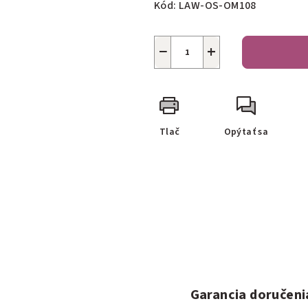
Kód:
LAW-OS-OM108
−
+
Tlač
Opýtať sa
Garancia doručeni