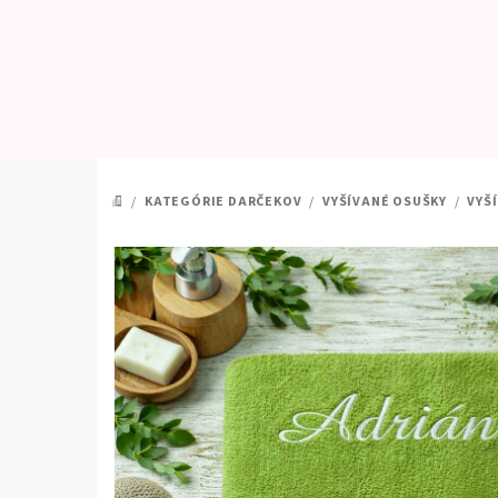
Prejsť
na
obsah
/
KATEGÓRIE DARČEKOV
/
VYŠÍVANÉ OSUŠKY
/
VYŠ
DOMOV