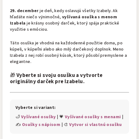
29. december
je deň, kedy oslavujú všetky Izabely. Ak
hľadáte niečo výnimočné,
vyšívaná osuška s menom
Izabela
je krásny osobný darček, ktorý spája praktické
využitie s emóciou.
Táto osuška je vhodná na každodenné použitie doma, po
kúpeli, v kúpeľni alebo ako milý darčekový doplnok. Meno
Izabela z nej robí osobný kúsok, ktorý pôsobí premyslene a
elegantne.
🎁
Vyberte si svoju osušku a vytvorte
originálny darček pre Izabelu.
Vyberte si variant:
🛁
Vyšívané osušky
| 💗
Vyšívané osušky s menami
|
✍️
Osušky s nápisom
| 🎨
Vytvor si vlastnú osušku