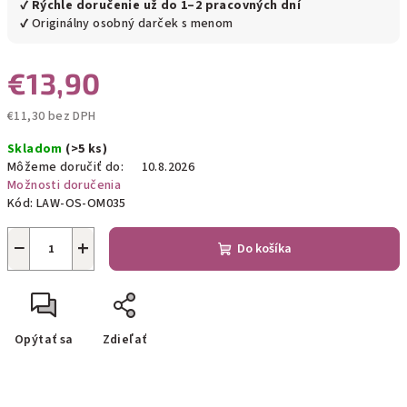
✔
Rýchle doručenie už do 1–2 pracovných dní
✔ Originálny osobný darček s menom
€13,90
€11,30 bez DPH
Jednotková
Skladom
(>5 ks)
cena:
Môžeme doručiť do:
10.8.2026
Možnosti doručenia
Kód:
LAW-OS-OM035
−
+
Do košíka
Opýtať sa
Zdieľať