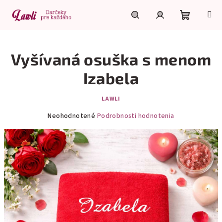
Prejsť
na
obsah
Nákupn
Hľadať
Prihlásenie
Vyšívaná osuška s menom
košík
Izabela
LAWLI
Priemerné
Neohodnotené
Podrobnosti hodnotenia
hodnotenie
produktu
je
0,0
z
5
hviezdičiek.