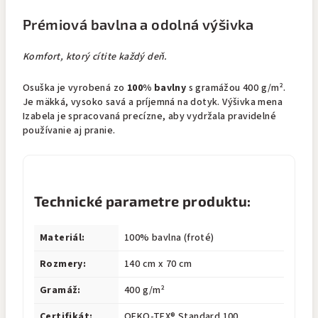
Prémiová bavlna a odolná výšivka
Komfort, ktorý cítite každý deň.
Osuška je vyrobená zo
100% bavlny
s gramážou 400 g/m².
Je mäkká, vysoko savá a príjemná na dotyk. Výšivka mena
Izabela je spracovaná precízne, aby vydržala pravidelné
používanie aj pranie.
Technické parametre produktu:
Materiál:
100% bavlna (froté)
Rozmery:
140 cm x 70 cm
Gramáž:
400 g/m²
Certifikát:
OEKO-TEX® Standard 100