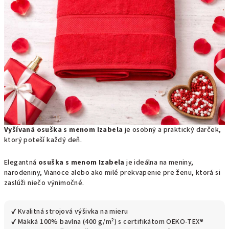
Vyšívaná osuška s menom Izabela
je osobný a praktický darček,
ktorý poteší každý deň.
Elegantná
osuška s menom Izabela
je ideálna na meniny,
narodeniny, Vianoce alebo ako milé prekvapenie pre ženu, ktorá si
zaslúži niečo výnimočné.
✔ Kvalitná strojová výšivka na mieru
✔ Mäkká 100% bavlna (400 g/m²) s certifikátom OEKO-TEX®