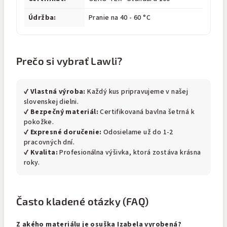
Údržba:
Pranie na 40 - 60 °C
Prečo si vybrať Lawli?
✔
Vlastná výroba:
Každý kus pripravujeme v našej
slovenskej dielni.
✔
Bezpečný materiál:
Certifikovaná bavlna šetrná k
pokožke.
✔
Expresné doručenie:
Odosielame už do 1-2
pracovných dní.
✔
Kvalita:
Profesionálna výšivka, ktorá zostáva krásna
roky.
Často kladené otázky (FAQ)
Z akého materiálu je osuška Izabela vyrobená?