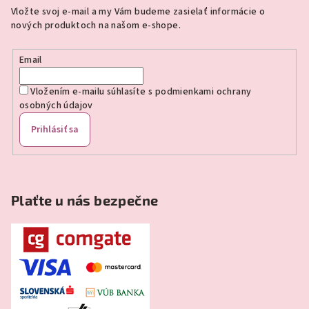
ä
Vložte svoj e-mail a my Vám budeme zasielať informácie o
t
nových produktoch na našom e-shope.
i
e
Email
Vložením e-mailu súhlasíte s
podmienkami ochrany
osobných údajov
Prihlásiť sa
Plaťte u nás bezpečne