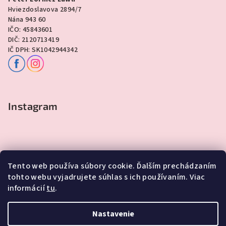
Hviezdoslavova 2894/7
Nána 943 60
IČO: 45843601
DIČ: 2120713419
IČ DPH: SK1042944342
Instagram
Tento web používa súbory cookie. Ďalším prechádzaním
tohto webu vyjadrujete súhlas s ich používaním. Viac
informácií
tu
.
Sledovať na Instagrame
Nastavenie