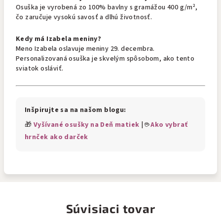
Osuška je vyrobená zo 100% bavlny s gramážou 400 g/m²,
čo zaručuje vysokú savosť a dlhú životnosť.
Kedy má Izabela meniny?
Meno Izabela oslavuje meniny 29. decembra.
Personalizovaná osuška je skvelým spôsobom, ako tento
sviatok osláviť.
Inšpirujte sa na našom blogu:
🎁
Vyšívané osušky na Deň matiek
| ☕
Ako vybrať
hrnček ako darček
Súvisiaci tovar