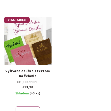
VIAC FARIEB
Vyšívaná osuška s textom
na želanie
€11,30 bez DPH
€13,90
Skladom
(>5 ks)
Priemerné
hodnotenie