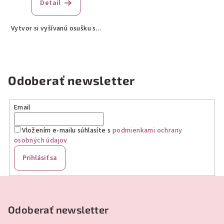
produktu
Detail
je
5,0
Vytvor si vyšívanú osušku s...
z
5
hviezdičiek.
Odoberať newsletter
Email
Vložením e-mailu súhlasíte s
podmienkami ochrany
osobných údajov
Prihlásiť sa
Z
á
p
Odoberať newsletter