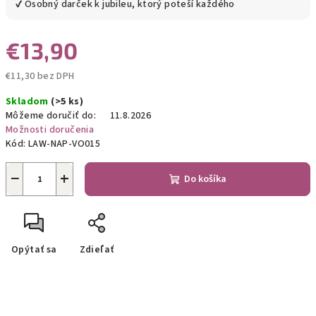
✔ Osobný darček k jubileu, ktorý poteší každého
€13,90
€11,30 bez DPH
Jednotková
Skladom
(>5 ks)
cena:
Môžeme doručiť do:
11.8.2026
Možnosti doručenia
Kód:
LAW-NAP-VO015
−
+
Do košíka
Opýtať sa
Zdieľať