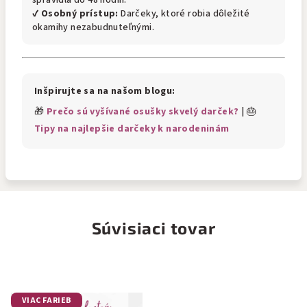
spravidla do 48 hodín.
✔
Osobný prístup:
Darčeky, ktoré robia dôležité
okamihy nezabudnuteľnými.
Inšpirujte sa na našom blogu:
🎁
Prečo sú vyšívané osušky skvelý darček?
| 🎂
Tipy na najlepšie darčeky k narodeninám
Súvisiaci tovar
VIAC FARIEB