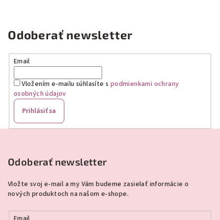
hviezdičiek.
Odoberať newsletter
Email
Vložením e-mailu súhlasíte s
podmienkami ochrany
osobných údajov
Prihlásiť sa
Z
á
p
Odoberať newsletter
ä
Vložte svoj e-mail a my Vám budeme zasielať informácie o
t
nových produktoch na našom e-shope.
i
e
Email