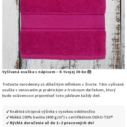
Vyšívaná osuška s nápisom – K tvojej 30-ke 🎂
Tridsiate narodeniny sú dôležitým míľnikom v živote. Táto vyšívaná
osuška s venovaním je praktickým a trvácnym darčekom, ktorý
bude oslávencovi pripomínať toto jubileum každý deň.
✔ Kvalitná strojová výšivka s vysokou odolnosťou
✔ Mäkká 100% bavlna (400 g/m²) s certifikátom OEKO-TEX®
✔
Rýchle doručenie už do 1–2 pracovných dní