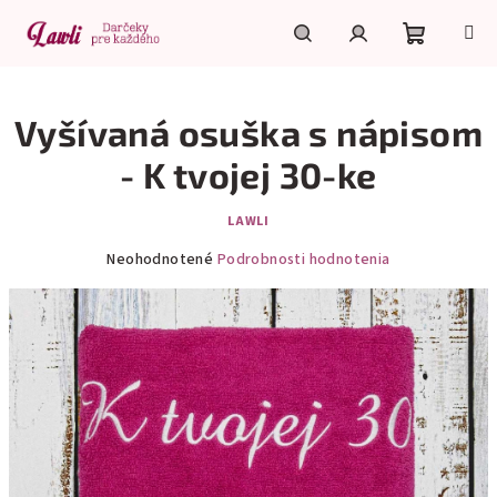
Prejsť
na
obsah
Nákupn
Hľadať
Prihlásenie
Vyšívaná osuška s nápisom
košík
- K tvojej 30-ke
LAWLI
Priemerné
Neohodnotené
Podrobnosti hodnotenia
hodnotenie
produktu
je
0,0
z
5
hviezdičiek.