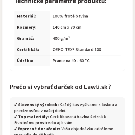
Technické parametre produktu:
Materiál:
100% froté bavlna
Rozmery:
140 cm x 70 cm
Gramáž:
400 g/m²
Certifikát:
OEKO-TEX® Standard 100
Údržba:
Pranie na 40 - 60 °C
Prečo si vybrať darček od Lawli.sk?
✔
Slovenský výrobok:
Každý kus vyšívame s láskou a
precíznosťou v našej dielni.
✔
Top materiály:
Certifikovaná bavlna šetrná k
životnému prostrediu aj k vám.
✔
Expresné doručenie:
Vašu objednávku odošleme