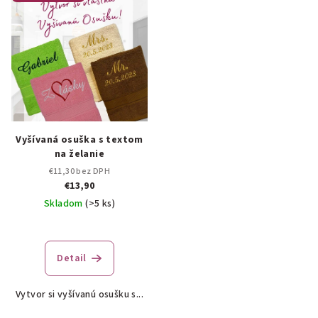
Vyšívaná osuška s textom
na želanie
€11,30 bez DPH
€13,90
Skladom
(>5 ks)
Priemerné
hodnotenie
produktu
Detail
je
5,0
Vytvor si vyšívanú osušku s...
z
5