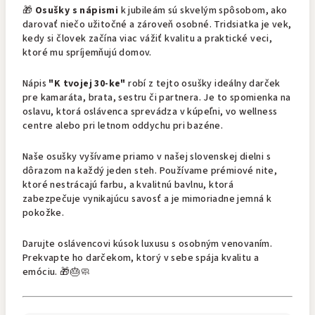
🎁
Osušky s nápismi
k jubileám sú skvelým spôsobom, ako
darovať niečo užitočné a zároveň osobné. Tridsiatka je vek,
kedy si človek začína viac vážiť kvalitu a praktické veci,
ktoré mu spríjemňujú domov.
Nápis
"K tvojej 30-ke"
robí z tejto osušky ideálny darček
pre kamaráta, brata, sestru či partnera. Je to spomienka na
oslavu, ktorá oslávenca sprevádza v kúpeľni, vo wellness
centre alebo pri letnom oddychu pri bazéne.
Naše osušky vyšívame priamo v našej slovenskej dielni s
dôrazom na každý jeden steh. Používame prémiové nite,
ktoré nestrácajú farbu, a kvalitnú bavlnu, ktorá
zabezpečuje vynikajúcu savosť a je mimoriadne jemná k
pokožke.
Darujte oslávencovi kúsok luxusu s osobným venovaním.
Prekvapte ho darčekom, ktorý v sebe spája kvalitu a
emóciu. 🎁🎂🧼