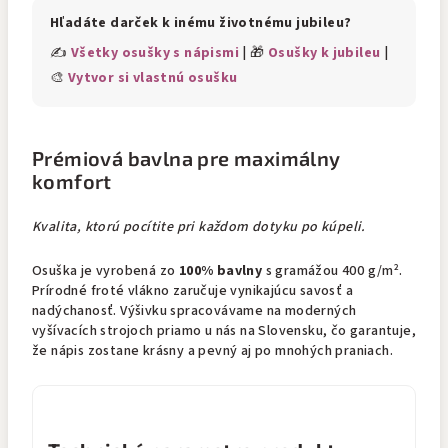
Hľadáte darček k inému životnému jubileu?
✍️
Všetky osušky s nápismi
| 🎁
Osušky k jubileu
|
🎨
Vytvor si vlastnú osušku
Prémiová bavlna pre maximálny
komfort
Kvalita, ktorú pocítite pri každom dotyku po kúpeli.
Osuška je vyrobená zo
100% bavlny
s gramážou 400 g/m².
Prírodné froté vlákno zaručuje vynikajúcu savosť a
nadýchanosť. Výšivku spracovávame na moderných
vyšívacích strojoch priamo u nás na Slovensku, čo garantuje,
že nápis zostane krásny a pevný aj po mnohých praniach.