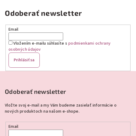
Odoberať newsletter
Email
Vložením e-mailu súhlasíte s
podmienkami ochrany
osobných údajov
Prihlásiť sa
Z
á
p
Odoberať newsletter
ä
Vložte svoj e-mail a my Vám budeme zasielať informácie o
t
nových produktoch na našom e-shope.
i
e
Email