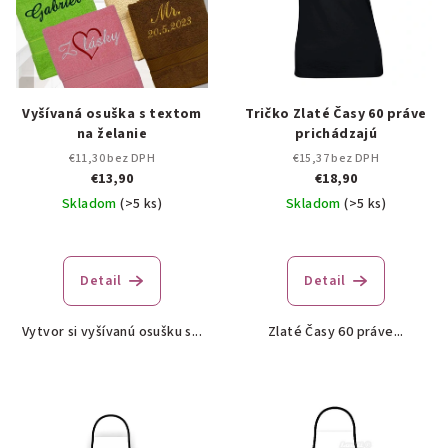
Vyšívaná osuška s textom
Tričko Zlaté Časy 60 práve
na želanie
prichádzajú
€11,30 bez DPH
€15,37 bez DPH
€13,90
€18,90
Skladom
(>5 ks)
Skladom
(>5 ks)
Priemerné
hodnotenie
produktu
Detail
Detail
je
5,0
Vytvor si vyšívanú osušku s...
Zlaté Časy 60 práve...
z
5
hviezdičiek.