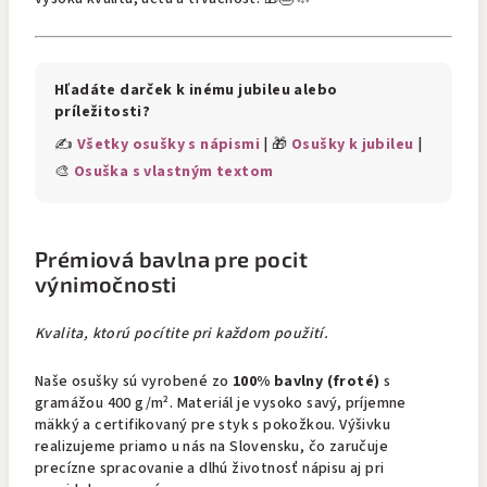
Hľadáte darček k inému jubileu alebo
príležitosti?
✍️
Všetky osušky s nápismi
| 🎁
Osušky k jubileu
|
🎨
Osuška s vlastným textom
Prémiová bavlna pre pocit
výnimočnosti
Kvalita, ktorú pocítite pri každom použití.
Naše osušky sú vyrobené zo
100% bavlny (froté)
s
gramážou 400 g/m². Materiál je vysoko savý, príjemne
mäkký a certifikovaný pre styk s pokožkou. Výšivku
realizujeme priamo u nás na Slovensku, čo zaručuje
precízne spracovanie a dlhú životnosť nápisu aj pri