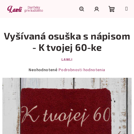
Prejsť
na
obsah
Nákupn
Hľadať
Prihlásenie
Vyšívaná osuška s nápisom
košík
- K tvojej 60-ke
LAWLI
Priemerné
Neohodnotené
Podrobnosti hodnotenia
hodnotenie
produktu
je
0,0
z
5
hviezdičiek.