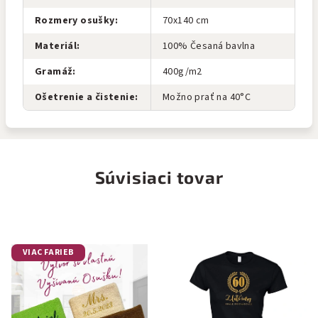
Rozmery osušky
:
70x140 cm
Materiál
:
100% Česaná bavlna
Gramáž
:
400g/m2
Ošetrenie a čistenie
:
Možno prať na 40°C
Súvisiaci tovar
VIAC FARIEB