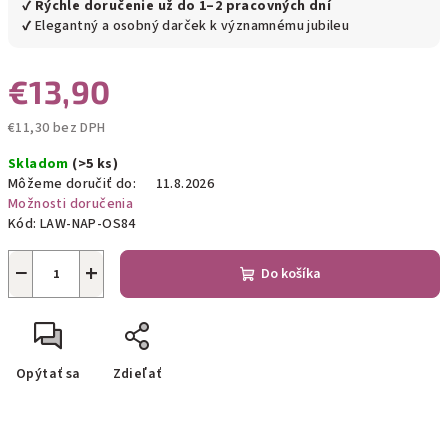
✔
Rýchle doručenie už do 1–2 pracovných dní
✔ Elegantný a osobný darček k významnému jubileu
€13,90
€11,30 bez DPH
Jednotková
Skladom
(>5 ks)
cena:
Môžeme doručiť do:
11.8.2026
Možnosti doručenia
Kód:
LAW-NAP-OS84
−
+
Do košíka
Opýtať sa
Zdieľať