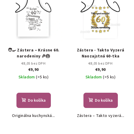
🧑‍🍳 Zástera – Krásne 60.
Zástera - Takto Vyzerá
narodeniny 🎉🎂
Naozajstná 60-tka
€8,05 bez DPH
€8,05 bez DPH
€9,90
€9,90
Skladom
(>5 ks)
Skladom
(>5 ks)
Do košíka
Do košíka
Originálna kuchynská...
Zástera – Takto vyzerá...