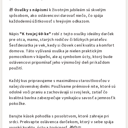
🎁
Osušky s nápismi
k životným jubileám sú skvelým
spôsobom, ako oslávencovi darovať niečo, čo spája
každodennú úžitkovosť s hrejivým odkazom.
Nápis
"K tvojej 60-ke"
robí z tejto osušky ideálny darček
pre otca, mamu, starých rodičov či blízkych priateľov.
Šesťdesiatka je vek, kedy si človek cení kvalitu a komfort
domova. Táto vyšívaná osuška je nielen praktickým
pomocníkom v kúpeľni, ale aj symbolom úcty, ktorý bude
oslávencovi pripomínať jeho výnimočný deň pri každom
použití.
Každý kus pripravujeme s maximálnou starostlivosťou v
našej slovenskej dielni. Používame prémiové nite, ktoré sú
odolné voči praniu a zachovávajú si svoj lesk, zatiaľ čo
kvalitná bavlna zabezpečuje vynikajúcu savosť a jemnosť k
pokožke.
Darujte kúsok pohodlia s posolstvom, ktoré zahreje pri
srdci. Prekvapte oslávenca darčekom, ktorý v sebe spája
vysokú kvalitu, úctu a trvácnosť. 🎁🎂🧼