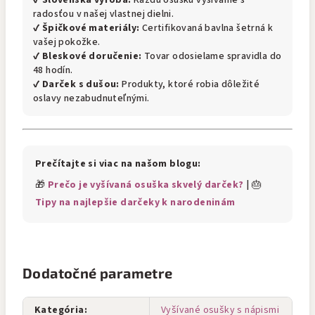
✔
Slovenská výroba:
Každú osušku vyšívame s
radosťou v našej vlastnej dielni.
✔
Špičkové materiály:
Certifikovaná bavlna šetrná k
vašej pokožke.
✔
Bleskové doručenie:
Tovar odosielame spravidla do
48 hodín.
✔
Darček s dušou:
Produkty, ktoré robia dôležité
oslavy nezabudnuteľnými.
Prečítajte si viac na našom blogu:
🎁
Prečo je vyšívaná osuška skvelý darček?
| 🎂
Tipy na najlepšie darčeky k narodeninám
Dodatočné parametre
Kategória
:
Vyšívané osušky s nápismi