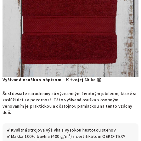
Vyšívaná osuška s nápisom – K tvojej 60-ke 🎂
Šesťdesiate narodeniny sú významným životným jubileom, ktoré si
zaslúži úctu a pozornosť. Táto vyšívaná osuška s osobným
venovaním je praktickou a dôstojnou pamiatkou na tento vzácny
deň.
✔ Kvalitná strojová výšivka s vysokou hustotou stehov
✔ Mäkká 100% bavlna (400 g/m²) s certifikátom OEKO-TEX®