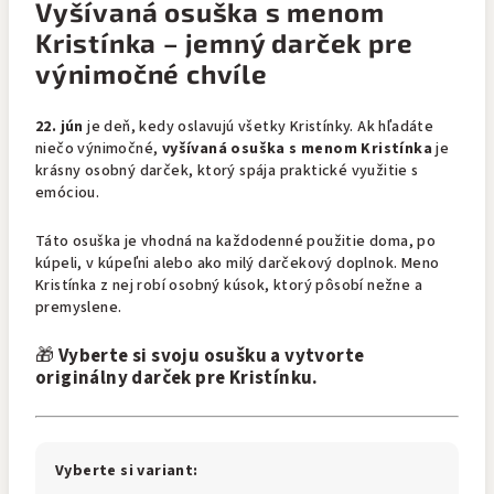
Vyšívaná osuška s menom
Kristínka – jemný darček pre
výnimočné chvíle
22. jún
je deň, kedy oslavujú všetky Kristínky. Ak hľadáte
niečo výnimočné,
vyšívaná osuška s menom Kristínka
je
krásny osobný darček, ktorý spája praktické využitie s
emóciou.
Táto osuška je vhodná na každodenné použitie doma, po
kúpeli, v kúpeľni alebo ako milý darčekový doplnok. Meno
Kristínka z nej robí osobný kúsok, ktorý pôsobí nežne a
premyslene.
🎁
Vyberte si svoju osušku a vytvorte
originálny darček pre Kristínku.
Vyberte si variant: