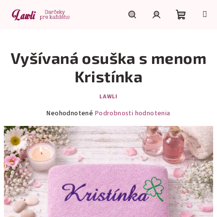
Prejsť
na
obsah
Nákupn
Hľadať
Prihlásenie
Vyšívaná osuška s menom
košík
Kristínka
LAWLI
Priemerné
Neohodnotené
Podrobnosti hodnotenia
hodnotenie
produktu
je
0,0
z
5
hviezdičiek.