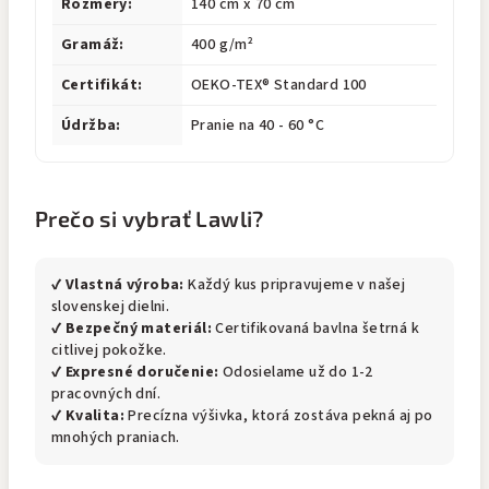
Rozmery:
140 cm x 70 cm
Gramáž:
400 g/m²
Certifikát:
OEKO-TEX® Standard 100
Údržba:
Pranie na 40 - 60 °C
Prečo si vybrať Lawli?
✔
Vlastná výroba:
Každý kus pripravujeme v našej
slovenskej dielni.
✔
Bezpečný materiál:
Certifikovaná bavlna šetrná k
citlivej pokožke.
✔
Expresné doručenie:
Odosielame už do 1-2
pracovných dní.
✔
Kvalita:
Precízna výšivka, ktorá zostáva pekná aj po
mnohých praniach.