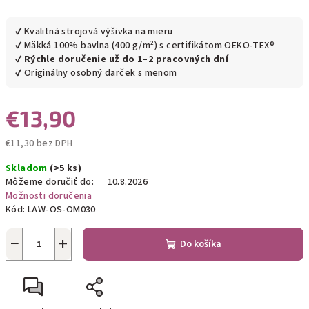
✔ Kvalitná strojová výšivka na mieru
✔ Mäkká 100% bavlna (400 g/m²) s certifikátom OEKO-TEX®
✔
Rýchle doručenie už do 1–2 pracovných dní
✔ Originálny osobný darček s menom
€13,90
€11,30 bez DPH
Jednotková
Skladom
(>5 ks)
cena:
Môžeme doručiť do:
10.8.2026
Možnosti doručenia
Kód:
LAW-OS-OM030
−
+
Do košíka