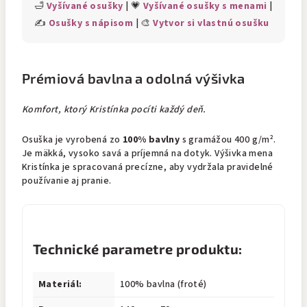
🛁
Vyšívané osušky
| 💗
Vyšívané osušky s menami
|
✍️
Osušky s nápisom
| 🎨
Vytvor si vlastnú osušku
Prémiová bavlna a odolná výšivka
Komfort, ktorý Kristínka pocíti každý deň.
Osuška je vyrobená zo
100% bavlny
s gramážou 400 g/m².
Je mäkká, vysoko savá a príjemná na dotyk. Výšivka mena
Kristínka je spracovaná precízne, aby vydržala pravidelné
používanie aj pranie.
Technické parametre produktu:
Materiál:
100% bavlna (froté)