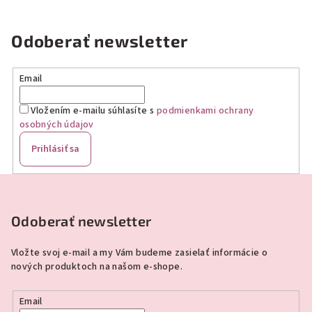
Odoberať newsletter
Email
Vložením e-mailu súhlasíte s
podmienkami ochrany
osobných údajov
Prihlásiť sa
Z
á
p
Odoberať newsletter
ä
Vložte svoj e-mail a my Vám budeme zasielať informácie o
t
nových produktoch na našom e-shope.
i
e
Email