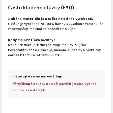
Často kladené otázky (FAQ)
Z akého materiálu je osuška Kristínka vyrobená?
Osuška je vyrobená zo 100% bavlny s vysokou savosťou, čo
zabezpečuje maximálne pohodlie po kúpeli.
Kedy má Kristínka meniny?
Meno Kristínka (Kristína) oslavuje meniny 22. júna.
Personalizovaná osuška s jej menom je ideálny a praktický
darček k tomuto letnému sviatku.
Inšpirujte sa na našom blogu:
🎁
Vyšívané osušky na Deň matiek
| ☕
Ako vybrať
hrnček ako darček