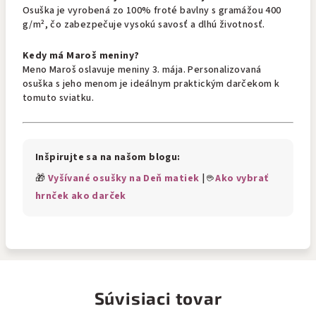
Osuška je vyrobená zo 100% froté bavlny s gramážou 400
g/m², čo zabezpečuje vysokú savosť a dlhú životnosť.
Kedy má Maroš meniny?
Meno Maroš oslavuje meniny 3. mája. Personalizovaná
osuška s jeho menom je ideálnym praktickým darčekom k
tomuto sviatku.
Inšpirujte sa na našom blogu:
🎁
Vyšívané osušky na Deň matiek
| ☕
Ako vybrať
hrnček ako darček
Súvisiaci tovar