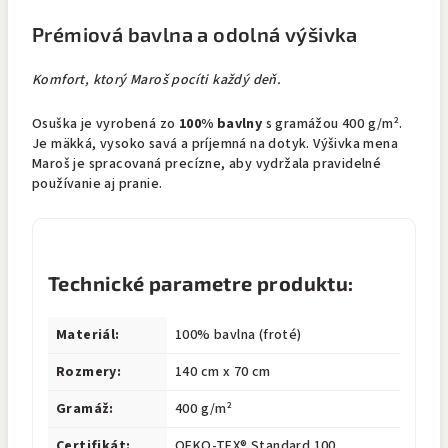
Prémiová bavlna a odolná výšivka
Komfort, ktorý Maroš pocíti každý deň.
Osuška je vyrobená zo
100% bavlny
s gramážou 400 g/m².
Je mäkká, vysoko savá a príjemná na dotyk. Výšivka mena
Maroš je spracovaná precízne, aby vydržala pravidelné
používanie aj pranie.
Technické parametre produktu:
Materiál:
100% bavlna (froté)
Rozmery:
140 cm x 70 cm
Gramáž:
400 g/m²
Certifikát:
OEKO-TEX® Standard 100