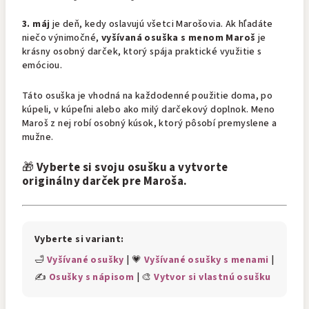
3. máj
je deň, kedy oslavujú všetci Marošovia. Ak hľadáte
niečo výnimočné,
vyšívaná osuška s menom Maroš
je
krásny osobný darček, ktorý spája praktické využitie s
emóciou.
Táto osuška je vhodná na každodenné použitie doma, po
kúpeli, v kúpeľni alebo ako milý darčekový doplnok. Meno
Maroš z nej robí osobný kúsok, ktorý pôsobí premyslene a
mužne.
🎁
Vyberte si svoju osušku a vytvorte
originálny darček pre Maroša.
Vyberte si variant:
🛁
Vyšívané osušky
| 💗
Vyšívané osušky s menami
|
✍️
Osušky s nápisom
| 🎨
Vytvor si vlastnú osušku