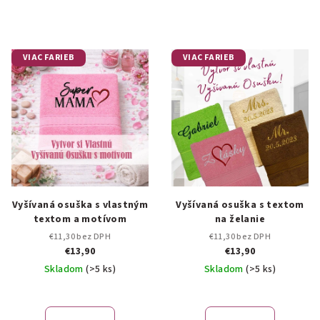
VIAC FARIEB
VIAC FARIEB
Vyšívaná osuška s vlastným
Vyšívaná osuška s textom
textom a motívom
na želanie
€11,30 bez DPH
€11,30 bez DPH
€13,90
€13,90
Skladom
(>5 ks)
Skladom
(>5 ks)
Priemerné
Priemerné
hodnotenie
hodnotenie