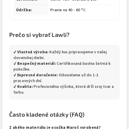
Údržba:
Pranie na 40 - 60 °C
Prečo si vybrať Lawli?
✔
Vlastná výroba:
Každý kus pripravujeme v našej
slovenskej dielni.
✔
Bezpečný materiál:
Certifikovaná bavlna šetrná k
pokožke.
✔
Expresné doručenie:
Odosielame už do 1-2
pracovných dní.
✔
Kvalita:
Profesionálna výšivka, ktorá drží svoj tvar a
farbu.
Často kladené otázky (FAQ)
Z akého materiálu je osuška Maroš vyrobená?