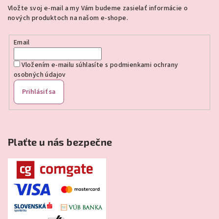
ä
Vložte svoj e-mail a my Vám budeme zasielať informácie o
t
nových produktoch na našom e-shope.
i
e
Email
Vložením e-mailu súhlasíte s
podmienkami ochrany
osobných údajov
Prihlásiť sa
Plaťte u nás bezpečne