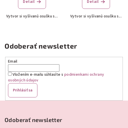
produktu
produktu
Detail
Detail
je
je
5,0
5,0
Vytvor si vyšívanú osušku s...
Vytvor si vyšívanú osušku s...
z
z
5
5
hviezdičiek.
hviezdičiek.
Odoberať newsletter
Email
Vložením e-mailu súhlasíte s
podmienkami ochrany
osobných údajov
Prihlásiť sa
Z
á
p
Odoberať newsletter