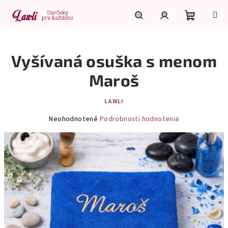
Prejsť
na
obsah
Nákupn
Hľadať
Prihlásenie
Vyšívaná osuška s menom
košík
Maroš
LAWLI
Priemerné
Neohodnotené
Podrobnosti hodnotenia
hodnotenie
produktu
je
0,0
z
5
hviezdičiek.