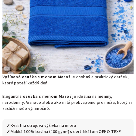
Vyšívaná osuška s menom Maroš
je osobný a praktický darček,
ktorý poteší každý deň.
Elegantná
osuška s menom Maroš
je ideálna na meniny,
narodeniny, Vianoce alebo ako milé prekvapenie pre muža, ktorý si
zaslúži niečo výnimočné.
✔ Kvalitná strojová výšivka na mieru
✔ Mäkká 100% bavlna (400 g/m²) s certifikátom OEKO-TEX®