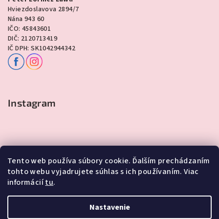
Hviezdoslavova 2894/7
Nána 943 60
IČO: 45843601
DIČ: 2120713419
IČ DPH: SK1042944342
Instagram
Tento web používa súbory cookie. Ďalším prechádzaním
tohto webu vyjadrujete súhlas s ich používaním. Viac
informácií
tu
.
Sledovať na Instagrame
Nastavenie