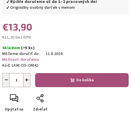
✔
Rýchle doručenie už do 1–2 pracovných dní
✔ Originálny osobný darček s menom
€13,90
€11,30 bez DPH
Jednotková
Skladom
(>5 ks)
cena:
Môžeme doručiť do:
11.8.2026
Možnosti doručenia
Kód:
LAW-OS-OM42
−
+
Do košíka
Opýtať sa
Zdieľať