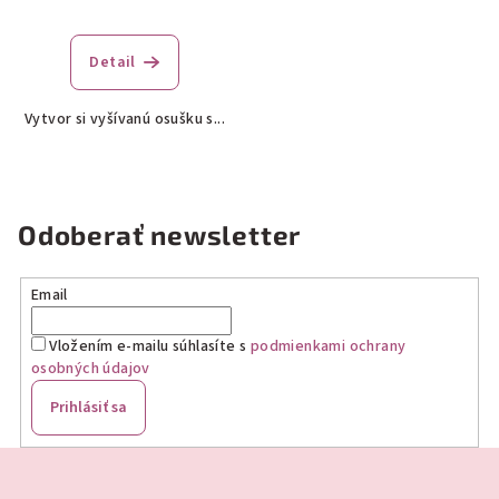
Priemerné
hodnotenie
produktu
Detail
je
5,0
Vytvor si vyšívanú osušku s...
z
5
hviezdičiek.
Odoberať newsletter
Email
Vložením e-mailu súhlasíte s
podmienkami ochrany
osobných údajov
Prihlásiť sa
Z
á