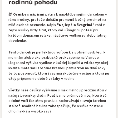
rodinnú pohodu
🎁
Osušky s nápismi
patria k najobľúbenejším darčekom v
rámci rodiny, pretože dokážu premeniť bežný predmet na
milé osobné ocenenie. Nápis
"Najlepšia švagriná"
robí z
tejto osušky hrdý titul, ktorý vašu švagrinu poteší pri
každom domácom relaxe, návšteve wellnessu alebo letnej
dovolenke.
Tento darček je perfektnou voľbou k životnému jubileu, k
meninám alebo ako praktické prekvapenie na Vianoce.
Elegantná výšivka vynikne v každej kúpeľni a vďaka vysokej
kvalite materiálu zostane krásnou pamiatkou na dlhé roky.
Je to pozornosť, ktorú švagriná skutočne využije a ktorá jej
vždy pripomenie dobré vzťahy v rodine.
Všetky naše osušky vyšívame s maximálnou precíznosťou v
našej slovenskej dielni. Používame prémiové nite, ktoré sú
odolné voči častému praniu a zachovávajú si svoju farebnú
stálosť. Kvalitná bavlna zabezpečuje, že osuška zostane
dlho mäkká a vysoko savá.