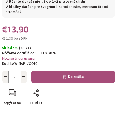
✔
Rýchle doručenie už do 1–2 pracovných dní
✔ Ideálny darček pre švagrinú k narodeninám, meninám či pod
stromček
€13,90
€11,30 bez DPH
Jednotková
Skladom
(>5 ks)
cena:
Môžeme doručiť do:
11.8.2026
Možnosti doručenia
Kód:
LAW-NAP-VO040
−
+
Do košíka
Opýtať sa
Zdieľať