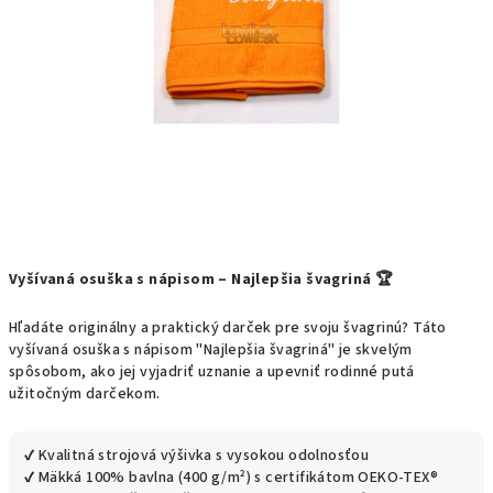
Vyšívaná osuška s nápisom – Najlepšia švagriná 🏆
Hľadáte originálny a praktický darček pre svoju švagrinú? Táto
vyšívaná osuška s nápisom "Najlepšia švagriná" je skvelým
spôsobom, ako jej vyjadriť uznanie a upevniť rodinné putá
užitočným darčekom.
✔ Kvalitná strojová výšivka s vysokou odolnosťou
✔ Mäkká 100% bavlna (400 g/m²) s certifikátom OEKO-TEX®