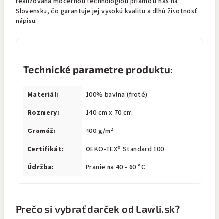
realizovaná modernou technológiou priamo u nás na
Slovensku, čo garantuje jej vysokú kvalitu a dlhú životnosť
nápisu.
Technické parametre produktu:
Materiál:
100% bavlna (froté)
Rozmery:
140 cm x 70 cm
Gramáž:
400 g/m²
Certifikát:
OEKO-TEX® Standard 100
Údržba:
Pranie na 40 - 60 °C
Prečo si vybrať darček od Lawli.sk?