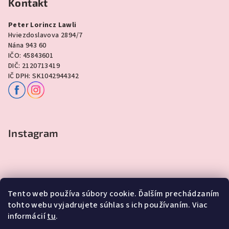
Kontakt
Peter Lorincz Lawli
Hviezdoslavova 2894/7
Nána 943 60
IČO: 45843601
DIČ: 2120713419
IČ DPH: SK1042944342
Instagram
Tento web používa súbory cookie. Ďalším prechádzaním
tohto webu vyjadrujete súhlas s ich používaním. Viac
informácií
tu
.