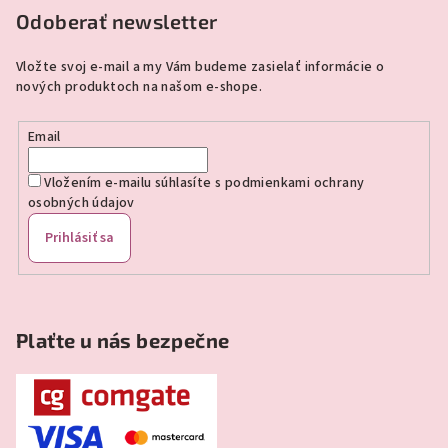
p
Odoberať newsletter
ä
Vložte svoj e-mail a my Vám budeme zasielať informácie o
t
nových produktoch na našom e-shope.
i
e
Email
Vložením e-mailu súhlasíte s
podmienkami ochrany
osobných údajov
Prihlásiť sa
Plaťte u nás bezpečne