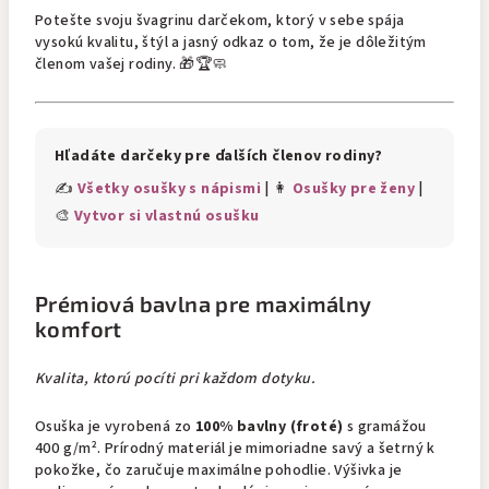
Potešte svoju švagrinu darčekom, ktorý v sebe spája
vysokú kvalitu, štýl a jasný odkaz o tom, že je dôležitým
členom vašej rodiny. 🎁🏆🧼
Hľadáte darčeky pre ďalších členov rodiny?
✍️
Všetky osušky s nápismi
| 👩
Osušky pre ženy
|
🎨
Vytvor si vlastnú osušku
Prémiová bavlna pre maximálny
komfort
Kvalita, ktorú pocíti pri každom dotyku.
Osuška je vyrobená zo
100% bavlny (froté)
s gramážou
400 g/m². Prírodný materiál je mimoriadne savý a šetrný k
pokožke, čo zaručuje maximálne pohodlie. Výšivka je