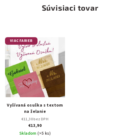
Súvisiaci tovar
VIAC FARIEB
Vyšívaná osuška s textom
na želanie
€11,30 bez DPH
€13,90
Skladom
(>5 ks)