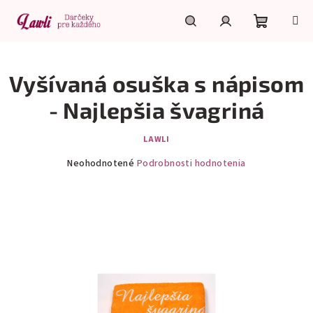
Prejsť
na
obsah
Nákupn
Hľadať
Prihlásenie
Vyšívaná osuška s nápisom
košík
- Najlepšia švagriná
LAWLI
Priemerné
Neohodnotené
Podrobnosti hodnotenia
hodnotenie
produktu
je
0,0
z
5
hviezdičiek.