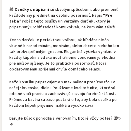
🎁
Osušky s nápismi
sú skvelým spôsobom, ako premeniť
každodenný predmet na osobnú pozornosť. Nápis
"Pre
teba"
robí z tejto osušky univerzálny darček, ktorý je
pripravený urobiť radosť komukoľvek, na kom vám záleží.
Tento darček je perfektnou voľbou, ak hľadáte niečo
vkusné k narodeninám, meninám, alebo chcete niekoho len
tak prekvapiť milým gestom. Elegantná výšivka vynikne v
každej kúpeľni a vďaka neutrálnemu venovaniu je vhodná
pre mužov aj ženy. Je to praktická pozornosť, ktorá
obdarovanému spríjemní chvíle domáceho relaxu.
Každú osušku pripravujeme s maximálnou precíznosťou v
našej slovenskej dielni. Používame kvalitné nite, ktoré sú
odolné voči praniu a zachovávajú si svoju farebnú stálosť.
Prémiová bavlna sa zase postará o to, aby bola osuška po
každom kúpeli príjemne mäkká a vysoko savá.
Darujte kúsok pohodlia s venovaním, ktoré vždy poteší. 🎁✨
🧼