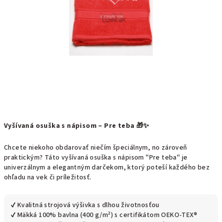
Vyšívaná osuška s nápisom – Pre teba 🎁✨
Chcete niekoho obdarovať niečím špeciálnym, no zároveň
praktickým? Táto vyšívaná osuška s nápisom "Pre teba" je
univerzálnym a elegantným darčekom, ktorý poteší každého bez
ohľadu na vek či príležitosť.
✔ Kvalitná strojová výšivka s dlhou životnosťou
✔ Mäkká 100% bavlna (400 g/m²) s certifikátom OEKO-TEX®