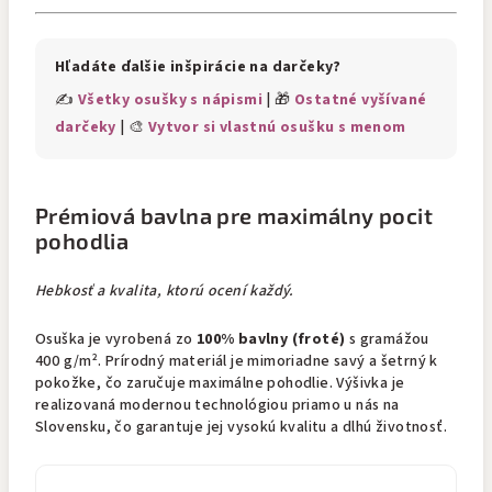
Hľadáte ďalšie inšpirácie na darčeky?
✍️
Všetky osušky s nápismi
| 🎁
Ostatné vyšívané
darčeky
| 🎨
Vytvor si vlastnú osušku s menom
Prémiová bavlna pre maximálny pocit
pohodlia
Hebkosť a kvalita, ktorú ocení každý.
Osuška je vyrobená zo
100% bavlny (froté)
s gramážou
400 g/m². Prírodný materiál je mimoriadne savý a šetrný k
pokožke, čo zaručuje maximálne pohodlie. Výšivka je
realizovaná modernou technológiou priamo u nás na
Slovensku, čo garantuje jej vysokú kvalitu a dlhú životnosť.