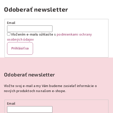
Odoberať newsletter
Email
Vložením e-mailu súhlasíte s
podmienkami ochrany
osobných údajov
Prihlásiť sa
Z
á
p
Odoberať newsletter
ä
Vložte svoj e-mail a my Vám budeme zasielať informácie o
t
nových produktoch na našom e-shope.
i
e
Email