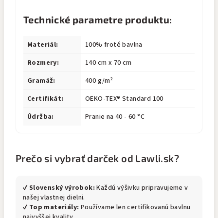
Technické parametre produktu:
Materiál:
100% froté bavlna
Rozmery:
140 cm x 70 cm
Gramáž:
400 g/m²
Certifikát:
OEKO-TEX® Standard 100
Údržba:
Pranie na 40 - 60 °C
Prečo si vybrať darček od Lawli.sk?
✔
Slovenský výrobok:
Každú výšivku pripravujeme v
našej vlastnej dielni.
✔
Top materiály:
Používame len certifikovanú bavlnu
najvyššej kvality.