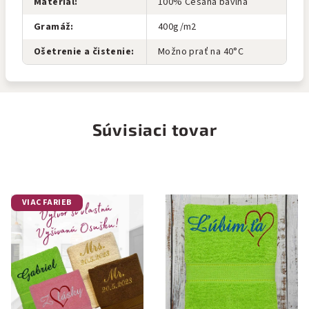
Materiál
:
100% Česaná bavlna
Gramáž
:
400g/m2
Ošetrenie a čistenie
:
Možno prať na 40°C
Súvisiaci tovar
VIAC FARIEB