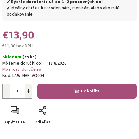
✔
Rýchle doručenie už do 1–2 pracovných dní
✔ Ideálny darček k narodeninám, meninám alebo ako milé
poďakovanie
€13,90
€11,30 bez DPH
Jednotková
Skladom
(>5 ks)
cena:
Môžeme doručiť do:
11.8.2026
Možnosti doručenia
Kód:
LAW-NAP-VO004
−
+
Do košíka
Opýtať sa
Zdieľať