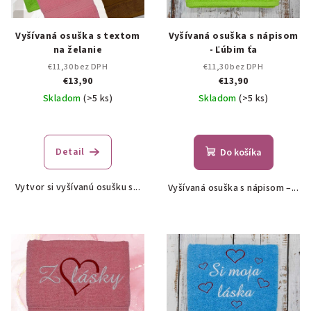
Vyšívaná osuška s textom
Vyšívaná osuška s nápisom
na želanie
- Ľúbim ťa
€11,30 bez DPH
€11,30 bez DPH
€13,90
€13,90
Skladom
(>5 ks)
Skladom
(>5 ks)
Priemerné
hodnotenie
produktu
Detail
Do košíka
je
5,0
Vytvor si vyšívanú osušku s...
Vyšívaná osuška s nápisom –...
z
5
hviezdičiek.