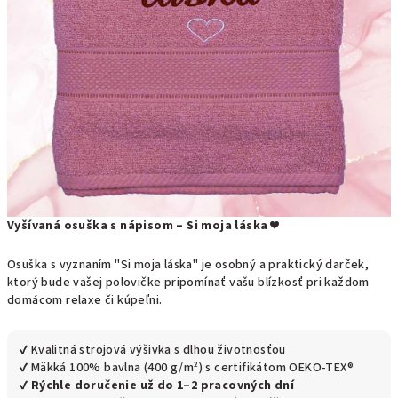
Vyšívaná osuška s nápisom – Si moja láska ❤️
Osuška s vyznaním "Si moja láska" je osobný a praktický darček,
ktorý bude vašej polovičke pripomínať vašu blízkosť pri každom
domácom relaxe či kúpeľni.
✔ Kvalitná strojová výšivka s dlhou životnosťou
✔ Mäkká 100% bavlna (400 g/m²) s certifikátom OEKO-TEX®
✔
Rýchle doručenie už do 1–2 pracovných dní