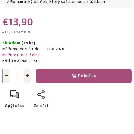
✔ Romantický darček, ktorý spája emóciu s úžitkom
€13,90
€11,30 bez DPH
Jednotková
Skladom
(>5 ks)
cena:
Môžeme doručiť do:
11.8.2026
Možnosti doručenia
Kód:
LAW-NAP-OS09
−
+
Do košíka
Opýtať sa
Zdieľať