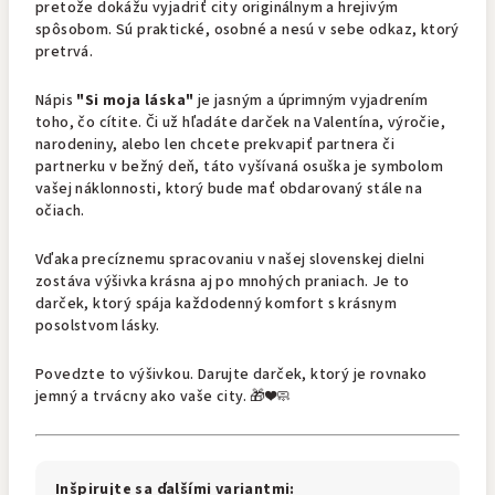
pretože dokážu vyjadriť city originálnym a hrejivým
spôsobom. Sú praktické, osobné a nesú v sebe odkaz, ktorý
pretrvá.
Nápis
"Si moja láska"
je jasným a úprimným vyjadrením
toho, čo cítite. Či už hľadáte darček na Valentína, výročie,
narodeniny, alebo len chcete prekvapiť partnera či
partnerku v bežný deň, táto vyšívaná osuška je symbolom
vašej náklonnosti, ktorý bude mať obdarovaný stále na
očiach.
Vďaka precíznemu spracovaniu v našej slovenskej dielni
zostáva výšivka krásna aj po mnohých praniach. Je to
darček, ktorý spája každodenný komfort s krásnym
posolstvom lásky.
Povedzte to výšivkou. Darujte darček, ktorý je rovnako
jemný a trvácny ako vaše city. 🎁❤️🧼
Inšpirujte sa ďalšími variantmi: