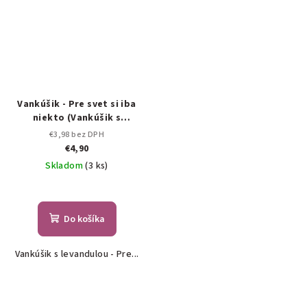
Vankúšik - Pre svet si iba
niekto (Vankúšik s
levandulou )
€3,98 bez DPH
€4,90
Skladom
(3 ks)
Do košíka
Vankúšik s levandulou - Pre...