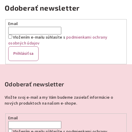
Odoberať newsletter
Email
Vložením e-mailu súhlasíte s
podmienkami ochrany
osobných údajov
Prihlásiť sa
Z
á
p
Odoberať newsletter
ä
Vložte svoj e-mail a my Vám budeme zasielať informácie o
t
nových produktoch na našom e-shope.
i
e
Email
Vložením e-mailu súhlasíte s
podmienkami ochrany