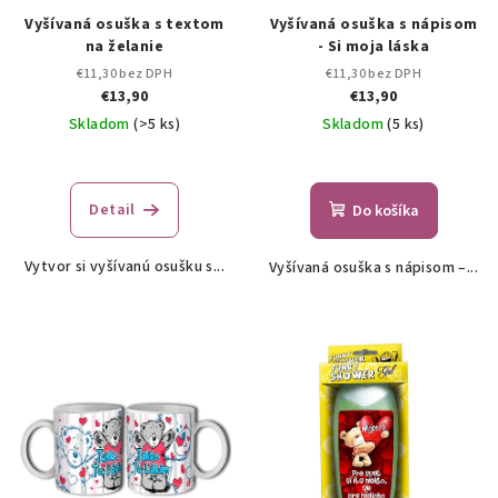
Vyšívaná osuška s textom
Vyšívaná osuška s nápisom
na želanie
- Si moja láska
€11,30 bez DPH
€11,30 bez DPH
€13,90
€13,90
Skladom
(>5 ks)
Skladom
(5 ks)
Priemerné
hodnotenie
produktu
Detail
Do košíka
je
5,0
Vytvor si vyšívanú osušku s...
Vyšívaná osuška s nápisom –...
z
5
hviezdičiek.