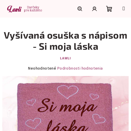
Prejsť
na
obsah
Nákupn
Hľadať
Prihlásenie
Vyšívaná osuška s nápisom
košík
- Si moja láska
LAWLI
Priemerné
Neohodnotené
Podrobnosti hodnotenia
hodnotenie
produktu
je
0,0
z
5
hviezdičiek.