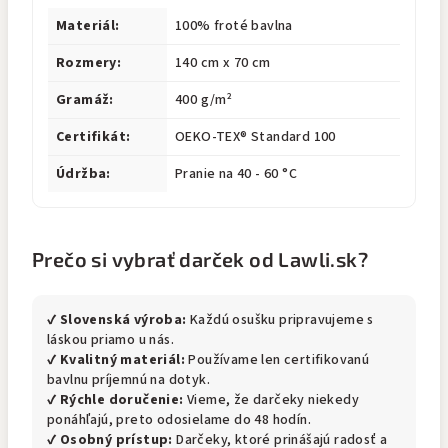
Materiál:
100% froté bavlna
Rozmery:
140 cm x 70 cm
Gramáž:
400 g/m²
Certifikát:
OEKO-TEX® Standard 100
Údržba:
Pranie na 40 - 60 °C
Prečo si vybrať darček od Lawli.sk?
✔
Slovenská výroba:
Každú osušku pripravujeme s
láskou priamo u nás.
✔
Kvalitný materiál:
Používame len certifikovanú
bavlnu príjemnú na dotyk.
✔
Rýchle doručenie:
Vieme, že darčeky niekedy
ponáhľajú, preto odosielame do 48 hodín.
✔
Osobný prístup:
Darčeky, ktoré prinášajú radosť a