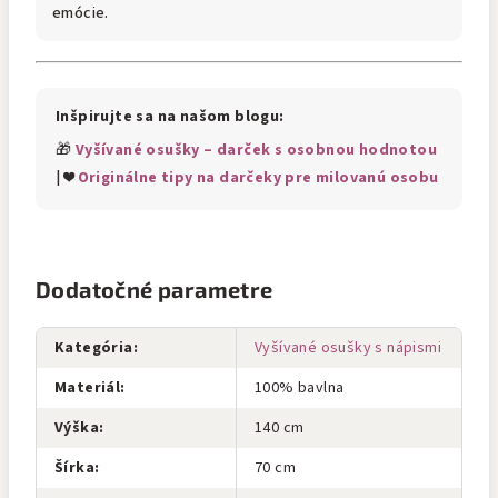
emócie.
Inšpirujte sa na našom blogu:
🎁
Vyšívané osušky – darček s osobnou hodnotou
| ❤️
Originálne tipy na darčeky pre milovanú osobu
Dodatočné parametre
Kategória
:
Vyšívané osušky s nápismi
Materiál
:
100% bavlna
Výška
:
140 cm
Šírka
:
70 cm