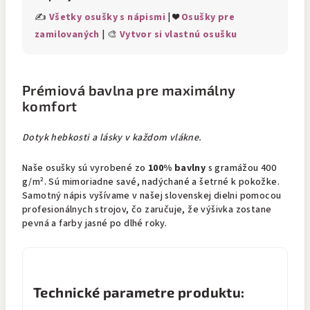
✍️
Všetky osušky s nápismi
| ❤️
Osušky pre
zamilovaných
| 🎨
Vytvor si vlastnú osušku
Prémiová bavlna pre maximálny
komfort
Dotyk hebkosti a lásky v každom vlákne.
Naše osušky sú vyrobené zo
100% bavlny
s gramážou 400
g/m². Sú mimoriadne savé, nadýchané a šetrné k pokožke.
Samotný nápis vyšívame v našej slovenskej dielni pomocou
profesionálnych strojov, čo zaručuje, že výšivka zostane
pevná a farby jasné po dlhé roky.
Technické parametre produktu: