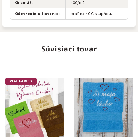
Gramáž
:
400/m2
Ošetrenie a čistenie
:
prať na 40 C stupňou.
Súvisiaci tovar
VIAC FARIEB