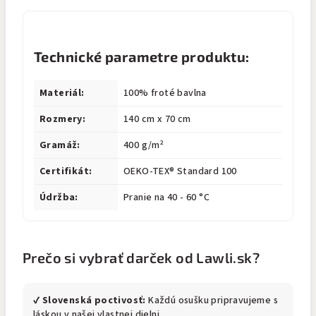
Technické parametre produktu:
Materiál:
100% froté bavlna
Rozmery:
140 cm x 70 cm
Gramáž:
400 g/m²
Certifikát:
OEKO-TEX® Standard 100
Údržba:
Pranie na 40 - 60 °C
Prečo si vybrať darček od Lawli.sk?
✔
Slovenská poctivosť:
Každú osušku pripravujeme s
láskou v našej vlastnej dielni.