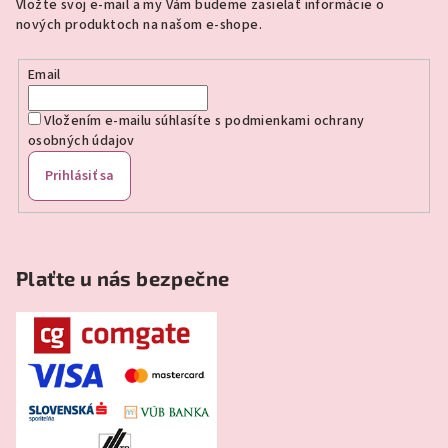
Vložte svoj e-mail a my Vám budeme zasielať informácie o
t
nových produktoch na našom e-shope.
i
e
Email
Vložením e-mailu súhlasíte s
podmienkami ochrany
osobných údajov
Prihlásiť sa
Plaťte u nás bezpečne