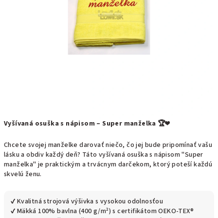
Vyšívaná osuška s nápisom – Super manželka 🏆❤️
Chcete svojej manželke darovať niečo, čo jej bude pripomínať vašu
lásku a obdiv každý deň? Táto vyšívaná osuška s nápisom "Super
manželka" je praktickým a trvácnym darčekom, ktorý poteší každú
skvelú ženu.
✔ Kvalitná strojová výšivka s vysokou odolnosťou
✔ Mäkká 100% bavlna (400 g/m²) s certifikátom OEKO-TEX®