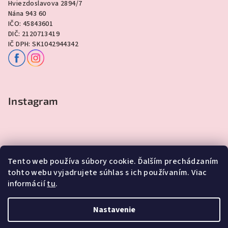
Hviezdoslavova 2894/7
Nána 943 60
IČO: 45843601
DIČ: 2120713419
IČ DPH: SK1042944342
Instagram
Tento web používa súbory cookie. Ďalším prechádzaním
tohto webu vyjadrujete súhlas s ich používaním. Viac
informácií
tu
.
Sledovať na Instagrame
Nastavenie