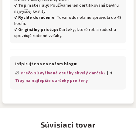
✔
Top materiály:
Používame len certifikovanú bavlnu
najvyššej kvality.
✔
Rýchle doručenie:
Tovar odosielame spravidla do 48
hodín.
✔
Originálny prístup:
Darčeky, ktoré robia radosť a
upevňujú rodinné vzťahy.
Inšpirujte sa na našom blogu:
🎁
Prečo sú vyšívané osušky skvelý darček?
| 👩
Tipy na najlepšie darčeky pre ženy
Súvisiaci tovar