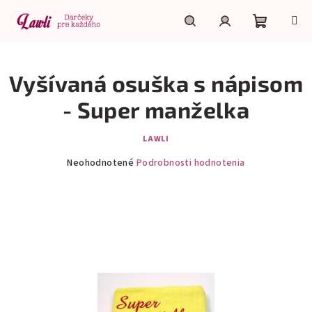
Prejsť
na
obsah
Nákupn
Hľadať
Prihlásenie
Vyšívaná osuška s nápisom
košík
- Super manželka
LAWLI
Priemerné
Neohodnotené
Podrobnosti hodnotenia
hodnotenie
produktu
je
0,0
z
5
hviezdičiek.