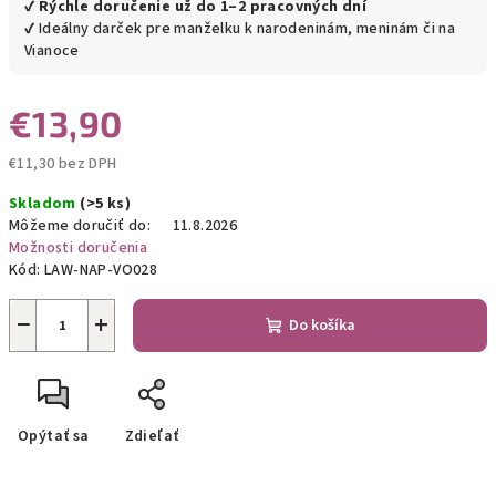
✔
Rýchle doručenie už do 1–2 pracovných dní
✔ Ideálny darček pre manželku k narodeninám, meninám či na
Vianoce
€13,90
€11,30 bez DPH
Jednotková
Skladom
(>5 ks)
cena:
Môžeme doručiť do:
11.8.2026
Možnosti doručenia
Kód:
LAW-NAP-VO028
−
+
Do košíka
Opýtať sa
Zdieľať