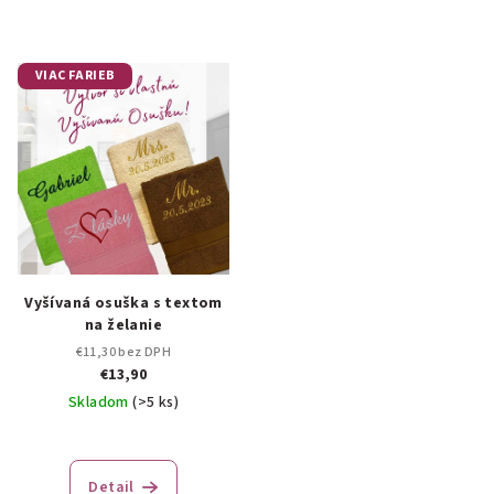
VIAC FARIEB
Vyšívaná osuška s textom
na želanie
€11,30 bez DPH
€13,90
Skladom
(>5 ks)
Priemerné
hodnotenie
produktu
Detail