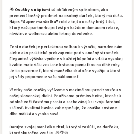
🎁
Osušky s nápismi
sú obľúbeným spôsobom, ako
premeniť bežný predmet na osobný darček, ktorý má dušu.
Nápis
"Super manželka"
robí z tejto osušky hrdý titul,
ktorý vašu partnerku poteší pri každom domácom relaxe,
návšteve wellnessu alebo letnej dovolenke.
Tento darček je perfektnou voľbou k výročiu, narodeninám
alebo ako praktické prekvapenie pod vianočný stromček.
Elegantná výšivka vynikne v každej kúpeľni a vďaka vysokej
kvalite materiálu zostane krásnou pamiatkou na dlhé roky.
Je to pozornosť, ktorú manželka skutočne využije a ktorá
jej vždy pripomenie vašu náklonnosť.
Všetky naše osušky vyšívame s maximálnou precíznosťou v
našej slovenskej dielni. Používame prémiové nite, ktoré sú
odolné voči častému praniu a zachovávajú si svoju farebnú
stálosť. Kvalitná bavlna zabezpečuje, že osuška zostane
dlho mäkká a vysoko savá.
Darujte svojej manželke titul, ktorý si zaslúži, na darčeku,
ktorý skutočne využije. 🎁🏆🧼