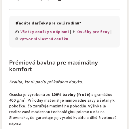
Hľadáte darčeky pre celú rodinu?
✍️
Všetky osušky s nápismi
| 👩
Osušky pre ženy
|
🎨
Vytvor si vlastnú osušku
Prémiová bavlna pre maximálny
komfort
Kvalita, ktorú pocíti pri každom dotyku.
Osuška je vyrobená zo
100% bavlny (froté)
s gramážou
400 g/m². Prírodný materiál je mimoriadne savý a šetrný k
pokožke, čo zaručuje maximálne pohodlie. Výšivka je
realizovaná modernou technológiou priamo u nás na
Slovensku, čo garantuje jej vysokú kvalitu a dlhú životnosť
nápisu.