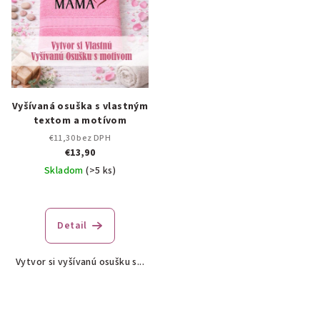
Vyšívaná osuška s vlastným
textom a motívom
€11,30 bez DPH
€13,90
Skladom
(>5 ks)
Priemerné
hodnotenie
produktu
Detail
je
5,0
Vytvor si vyšívanú osušku s...
z
5
hviezdičiek.