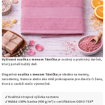
Vyšívaná osuška s menom Tánička
je osobný a praktický darček,
ktorý poteší každý deň.
Elegantná
osuška s menom Tánička
je ideálna na meniny,
narodeniny, Vianoce alebo ako milé prekvapenie pre dievča či ženu,
ktorá si zaslúži niečo výnimočné.
✔ Kvalitná strojová výšivka na mieru
✔ Mäkká 100% bavlna (400 g/m²) s certifikátom OEKO-TEX®