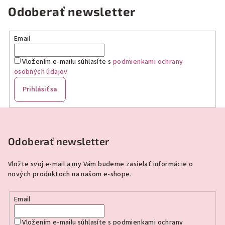
Odoberať newsletter
Email
Vložením e-mailu súhlasíte s
podmienkami ochrany
osobných údajov
Prihlásiť sa
Z
á
p
Odoberať newsletter
ä
Vložte svoj e-mail a my Vám budeme zasielať informácie o
t
nových produktoch na našom e-shope.
i
e
Email
Vložením e-mailu súhlasíte s
podmienkami ochrany