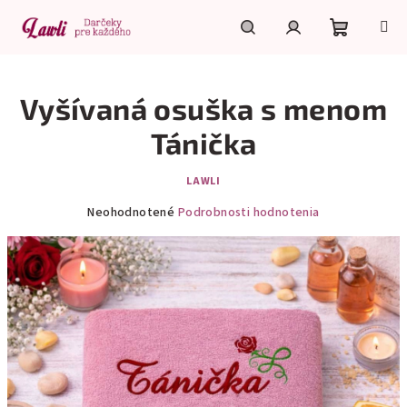
Prejsť
na
obsah
Nákupn
Hľadať
Prihlásenie
Vyšívaná osuška s menom
košík
Tánička
LAWLI
Priemerné
Neohodnotené
Podrobnosti hodnotenia
hodnotenie
produktu
je
0,0
z
5
hviezdičiek.