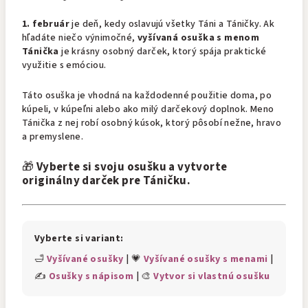
1. február
je deň, kedy oslavujú všetky Táni a Táničky. Ak
hľadáte niečo výnimočné,
vyšívaná osuška s menom
Tánička
je krásny osobný darček, ktorý spája praktické
využitie s emóciou.
Táto osuška je vhodná na každodenné použitie doma, po
kúpeli, v kúpeľni alebo ako milý darčekový doplnok. Meno
Tánička z nej robí osobný kúsok, ktorý pôsobí nežne, hravo
a premyslene.
🎁
Vyberte si svoju osušku a vytvorte
originálny darček pre Táničku.
Vyberte si variant:
🛁
Vyšívané osušky
| 💗
Vyšívané osušky s menami
|
✍️
Osušky s nápisom
| 🎨
Vytvor si vlastnú osušku