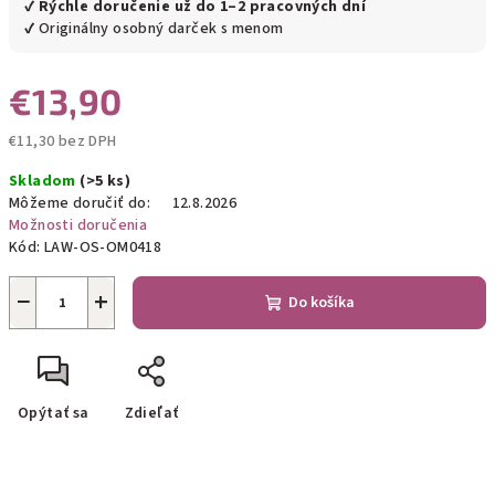
✔
Rýchle doručenie už do 1–2 pracovných dní
✔ Originálny osobný darček s menom
€13,90
€11,30 bez DPH
Jednotková
Skladom
(>5 ks)
cena:
Môžeme doručiť do:
12.8.2026
Možnosti doručenia
Kód:
LAW-OS-OM0418
−
+
Do košíka
Opýtať sa
Zdieľať