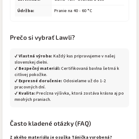
Údržba:
Pranie na 40 - 60 °C
Prečo si vybrať Lawli?
✔
Vlastná výroba:
Každý kus pripravujeme v našej
slovenskej dielni.
✔
Bezpečný materiál:
Certifikovaná bavlna šetrná k
citlivej pokožke.
✔
Expresné doručenie:
Odosielame už do 1-2
pracovných dní.
✔
Kvalita:
Precízna výšivka, ktorá zostáva krásna aj po
mnohých praniach.
Často kladené otázky (FAQ)
Z akého materiálu je osuška Tánička vyrobená?