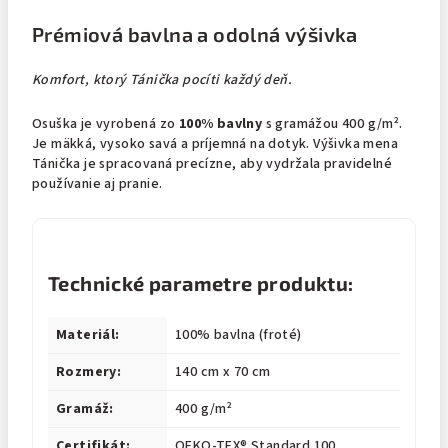
Prémiová bavlna a odolná výšivka
Komfort, ktorý Tánička pocíti každý deň.
Osuška je vyrobená zo
100% bavlny
s gramážou 400 g/m².
Je mäkká, vysoko savá a príjemná na dotyk. Výšivka mena
Tánička je spracovaná precízne, aby vydržala pravidelné
používanie aj pranie.
Technické parametre produktu:
Materiál:
100% bavlna (froté)
Rozmery:
140 cm x 70 cm
Gramáž:
400 g/m²
Certifikát:
OEKO-TEX® Standard 100