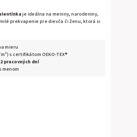
alentínka
je ideálna na meniny, narodeniny,
milé prekvapenie pre dievča či ženu, ktorá si
na mieru
/m²) s certifikátom OEKO-TEX®
–2 pracovných dní
 s menom