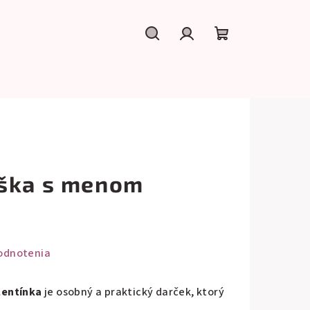
Hľadať
Prihlásenie
Nákupný
košík
uška s menom
odnotenia
lentínka
je osobný a praktický darček, ktorý