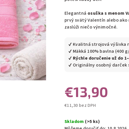
0,0
z
Elegantná
osuška s menom V
5
prvý svätý Valentín alebo ako 
hviezdičiek.
zaslúži niečo výnimočné.
✔ Kvalitná strojová výšivka 
✔ Mäkká 100% bavlna (400 g
✔
Rýchle doručenie už do 1
✔ Originálny osobný darček
€13,90
€11,30 bez DPH
Jednotková
cena:
Skladom
(>5 ks)
Môžeme doručiť do:
10.8.2026