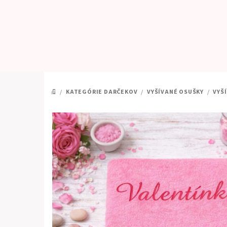
Prejsť
na
obsah
/
KATEGÓRIE DARČEKOV
/
VYŠÍVANÉ OSUŠKY
/
VYŠ
DOMOV