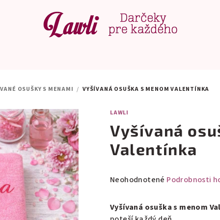
ÍVANÉ OSUŠKY S MENAMI
/
VYŠÍVANÁ OSUŠKA S MENOM VALENTÍNKA
LAWLI
Vyšívaná os
Valentínka
Priemerné
Neohodnotené
Podrobnosti h
hodnotenie
produktu
Vyšívaná osuška s menom Va
je
poteší každý deň.