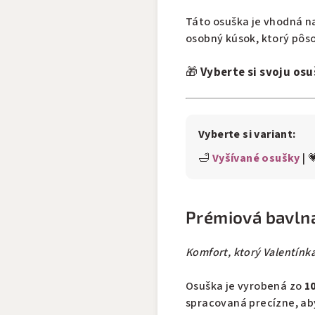
Táto osuška je vhodná na
osobný kúsok, ktorý pôs
🎁
Vyberte si svoju osu
Vyberte si variant:
🛁
Vyšívané osušky
| 
Prémiová bavlna
Komfort, ktorý Valentínka
Osuška je vyrobená zo
1
spracovaná precízne, aby