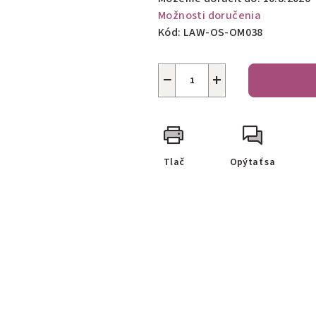
Možnosti doručenia
Kód:
LAW-OS-OM038
−
+
Tlač
Opýtať sa