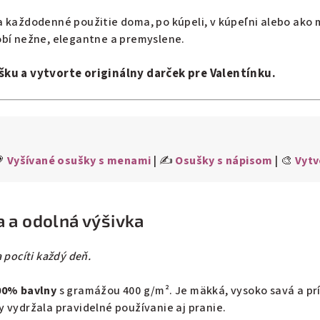
 každodenné použitie doma, po kúpeli, v kúpeľni alebo ako m
obí nežne, elegantne a premyslene.
šku a vytvorte originálny darček pre Valentínku.
💗
Vyšívané osušky s menami
| ✍️
Osušky s nápisom
| 🎨
Vytv
 a odolná výšivka
 pocíti každý deň.
00% bavlny
s gramážou 400 g/m². Je mäkká, vysoko savá a pr
 vydržala pravidelné používanie aj pranie.