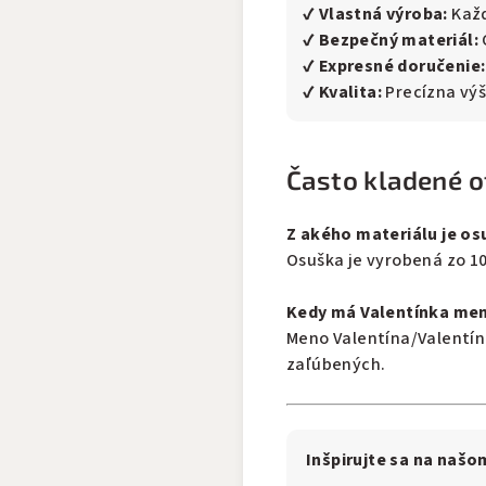
✔
Vlastná výroba:
Každ
✔
Bezpečný materiál:
✔
Expresné doručenie:
✔
Kvalita:
Precízna výš
Často kladené o
Z akého materiálu je os
Osuška je vyrobená zo 1
Kedy má Valentínka men
Meno Valentína/Valentín
zaľúbených.
Inšpirujte sa na našo