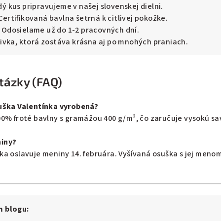
ý kus pripravujeme v našej slovenskej dielni.
Certifikovaná bavlna šetrná k citlivej pokožke.
Odosielame už do 1-2 pracovných dní.
ivka, ktorá zostáva krásna aj po mnohých praniach.
tázky (FAQ)
uška Valentínka vyrobená?
00% froté bavlny s gramážou 400 g/m², čo zaručuje vysokú sa
iny?
ka oslavuje meniny 14. februára. Vyšívaná osuška s jej men
m blogu: