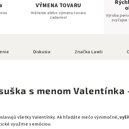
Rýchl
a
VÝMENA TOVARU
o
bnou
Vrátenie alebo výmena tovaru
Výroba pers
zadarmo!
zvyčajne 
enie
Diskusia
Značka
Lawli
suška s menom Valentínka 
oslavujú všetky Valentínky. Ak hľadáte niečo výnimočné,
vyš
tické využitie s emóciou.