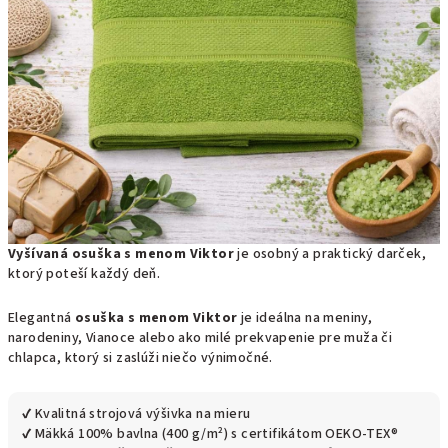
Vyšívaná osuška s menom Viktor
je osobný a praktický darček,
ktorý poteší každý deň.
Elegantná
osuška s menom Viktor
je ideálna na meniny,
narodeniny, Vianoce alebo ako milé prekvapenie pre muža či
chlapca, ktorý si zaslúži niečo výnimočné.
✔ Kvalitná strojová výšivka na mieru
✔ Mäkká 100% bavlna (400 g/m²) s certifikátom OEKO-TEX®