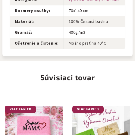
Kategória
:
Vyšívané osušky s menami
Rozmery osušky
:
70x140 cm
Materiál
:
100% Česaná bavlna
Gramáž
:
400g/m2
Ošetrenie a čistenie
:
Možno prať na 40°C
Súvisiaci tovar
VIAC FARIEB
VIAC FARIEB