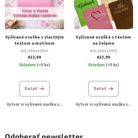
Vyšívaná osuška s vlastným
Vyšívaná osuška s textom
textom a motívom
na želanie
€11,30 bez DPH
€11,30 bez DPH
€13,90
€13,90
Skladom
(>5 ks)
Skladom
(>5 ks)
Priemerné
Priemerné
hodnotenie
hodnotenie
produktu
produktu
Detail
Detail
je
je
5,0
5,0
Vytvor si vyšívanú osušku s...
Vytvor si vyšívanú osušku s...
z
z
5
5
hviezdičiek.
hviezdičiek.
Odoberať newsletter