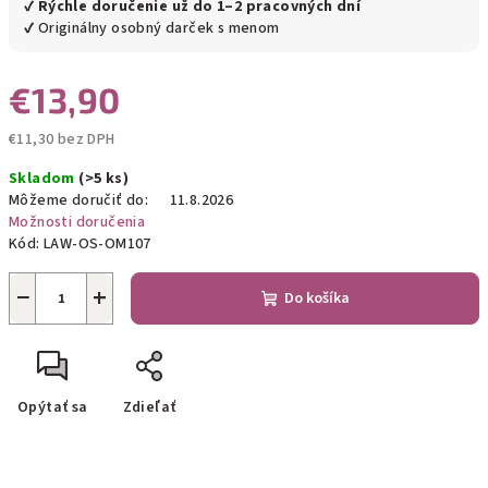
✔
Rýchle doručenie už do 1–2 pracovných dní
✔ Originálny osobný darček s menom
€13,90
€11,30 bez DPH
Jednotková
Skladom
(>5 ks)
cena:
Môžeme doručiť do:
11.8.2026
Možnosti doručenia
Kód:
LAW-OS-OM107
−
+
Do košíka
Opýtať sa
Zdieľať