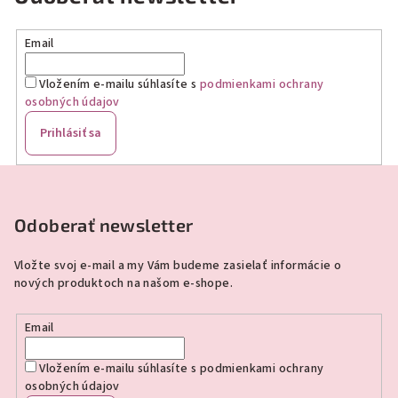
Email
Vložením e-mailu súhlasíte s
podmienkami ochrany
osobných údajov
Prihlásiť sa
Z
á
p
Odoberať newsletter
ä
Vložte svoj e-mail a my Vám budeme zasielať informácie o
t
nových produktoch na našom e-shope.
i
e
Email
Vložením e-mailu súhlasíte s
podmienkami ochrany
osobných údajov