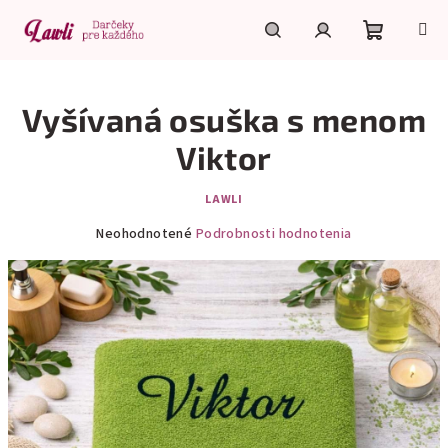
Prejsť
na
obsah
Nákupn
Hľadať
Prihlásenie
Vyšívaná osuška s menom
košík
Viktor
LAWLI
Priemerné
Neohodnotené
Podrobnosti hodnotenia
hodnotenie
produktu
je
0,0
z
5
hviezdičiek.