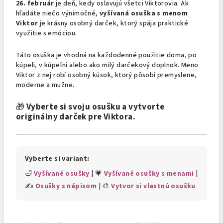
26. február
je deň, kedy oslavujú všetci Viktorovia. Ak
hľadáte niečo výnimočné,
vyšívaná osuška s menom
Viktor
je krásny osobný darček, ktorý spája praktické
využitie s emóciou.
Táto osuška je vhodná na každodenné použitie doma, po
kúpeli, v kúpeľni alebo ako milý darčekový doplnok. Meno
Viktor z nej robí osobný kúsok, ktorý pôsobí premyslene,
moderne a mužne.
🎁
Vyberte si svoju osušku a vytvorte
originálny darček pre Viktora.
Vyberte si variant:
🛁
Vyšívané osušky
| 💗
Vyšívané osušky s menami
|
✍️
Osušky s nápisom
| 🎨
Vytvor si vlastnú osušku