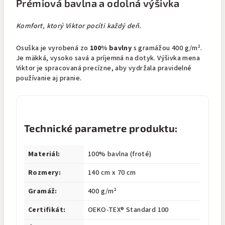
Prémiová bavlna a odolná výšivka
Komfort, ktorý Viktor pocíti každý deň.
Osuška je vyrobená zo
100% bavlny
s gramážou 400 g/m².
Je mäkká, vysoko savá a príjemná na dotyk. Výšivka mena
Viktor je spracovaná precízne, aby vydržala pravidelné
používanie aj pranie.
Technické parametre produktu:
Materiál:
100% bavlna (froté)
Rozmery:
140 cm x 70 cm
Gramáž:
400 g/m²
Certifikát:
OEKO-TEX® Standard 100