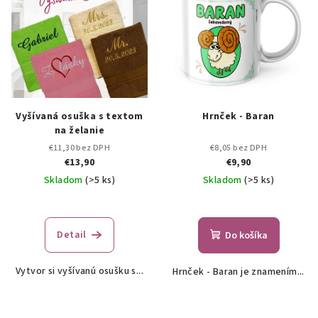
Vyšívaná osuška s textom
Hrnček - Baran
na želanie
€11,30 bez DPH
€8,05 bez DPH
€13,90
€9,90
Skladom
(>5 ks)
Skladom
(>5 ks)
Priemerné
hodnotenie
produktu
Detail
Do košíka
je
5,0
Vytvor si vyšívanú osušku s...
Hrnček - Baran je znamením...
z
5
hviezdičiek.