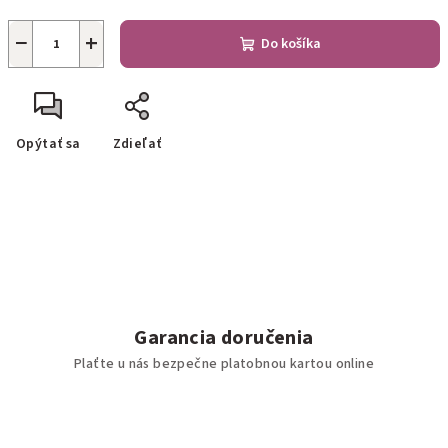
−
+
Do košíka
Opýtať sa
Zdieľať
Garancia doručenia
Plaťte u nás bezpečne platobnou kartou online