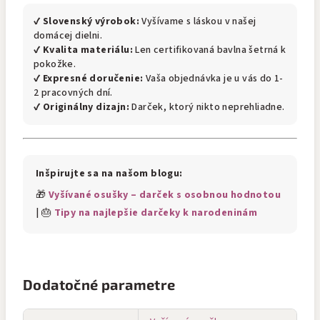
✔
Slovenský výrobok:
Vyšívame s láskou v našej
domácej dielni.
✔
Kvalita materiálu:
Len certifikovaná bavlna šetrná k
pokožke.
✔
Expresné doručenie:
Vaša objednávka je u vás do 1-
2 pracovných dní.
✔
Originálny dizajn:
Darček, ktorý nikto neprehliadne.
Inšpirujte sa na našom blogu:
🎁
Vyšívané osušky – darček s osobnou hodnotou
| 🎂
Tipy na najlepšie darčeky k narodeninám
Dodatočné parametre