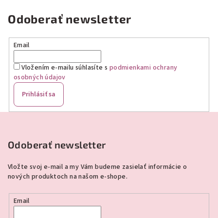
Odoberať newsletter
Email
Vložením e-mailu súhlasíte s
podmienkami ochrany
osobných údajov
Prihlásiť sa
Z
á
p
Odoberať newsletter
ä
Vložte svoj e-mail a my Vám budeme zasielať informácie o
t
nových produktoch na našom e-shope.
i
e
Email