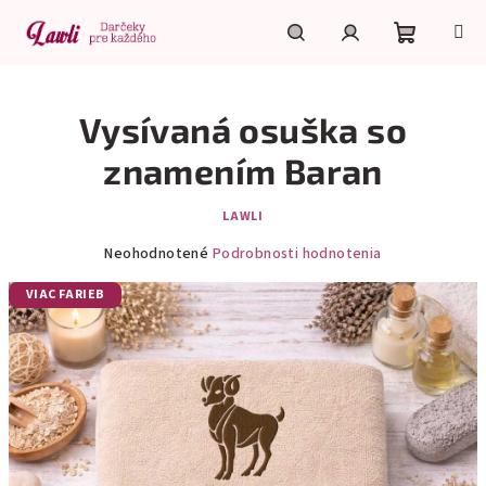
Prejsť
na
obsah
Nákupn
Hľadať
Prihlásenie
Vysívaná osuška so
košík
znamením Baran
LAWLI
Priemerné
Neohodnotené
Podrobnosti hodnotenia
hodnotenie
produktu
VIAC FARIEB
je
0,0
z
5
hviezdičiek.