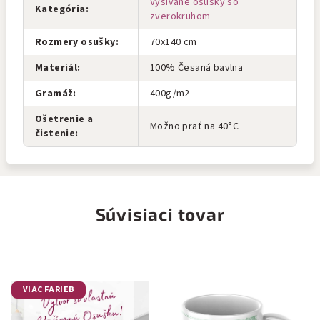
Vyšívané osušky so
Kategória
:
zverokruhom
Rozmery osušky
:
70x140 cm
Materiál
:
100% Česaná bavlna
Gramáž
:
400g/m2
Ošetrenie a
Možno prať na 40°C
čistenie
:
Súvisiaci tovar
VIAC FARIEB