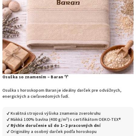
Osuška so znamením – Baran ♈
Osuška s horoskopom Baran je ideálny darček pre odvážnych,
energických a cieľavedomých ľudí.
✔ Kvalitná strojová výšivka znamenia zverokruhu
✔ Mäkká 100% bavlna (400 g/m²) s certifikátom OEKO-TEX®
✔
Rýchle doručenie už do 1–2 pracovných dní
✔ Originálny a osobný darček podľa horoskopu