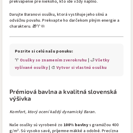
prekvapenie pre niekoho, kto ide vždy naplno.
Darujte Baranovi osušku, ktorá vystihuje jeho silnú a
odvážnu povahu. Prekvapte ho darčekom plným energie a
charakteru. 🎁♈🧼
Pozrite si celú našu ponuku:
♈
Osušky so znamením zverokruhu
| 🛁
Všetky
vyšívané osušky
| 🎨
Vytvor si vlastnú osušku
Prémiová bavlna a kvalitná slovenská
výšivka
Komfort, ktorý ocení každý dynamický Baran.
Naše osušky sú vyrobené zo
100% bavlny
s gramážou 400
g/m². Sú vysoko savé, príjemne mäkké a odolné. Precízna