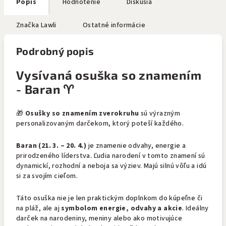
Popis
Hodnotenie
Diskusia
Značka
Lawli
Ostatné informácie
Podrobný popis
Vysívaná osuška so znamením
- Baran ♈
🎁
Osušky so znamením zverokruhu
sú výrazným
personalizovaným darčekom, ktorý poteší každého.
Baran (21. 3. – 20. 4.)
je znamenie odvahy, energie a
prirodzeného líderstva. Ľudia narodení v tomto znamení sú
dynamickí, rozhodní a neboja sa výziev. Majú silnú vôľu a idú
si za svojím cieľom.
Táto osuška nie je len praktickým doplnkom do kúpeľne či
na pláž, ale aj
symbolom energie, odvahy a akcie
. Ideálny
darček na narodeniny, meniny alebo ako motivujúce