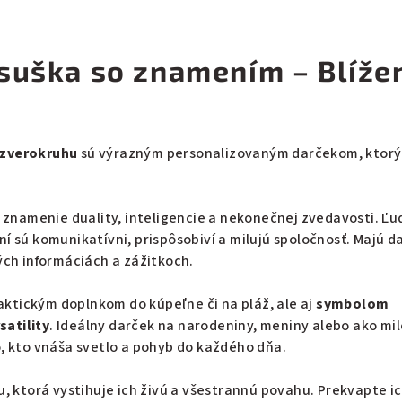
suška so znamením – Blíže
 zverokruhu
sú výrazným personalizovaným darčekom, ktorý
 znamenie duality, inteligencie a nekonečnej zvedavosti. Ľu
 sú komunikatívni, prispôsobiví a milujú spoločnosť. Majú da
ých informáciách a zážitkoch.
raktickým doplnkom do kúpeľne či na pláž, ale aj
symbolom
satility
. Ideálny darček na narodeniny, meniny alebo ako mil
, kto vnáša svetlo a pohyb do každého dňa.
, ktorá vystihuje ich živú a všestrannú povahu. Prekvapte i