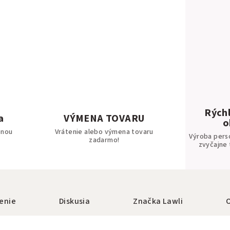
Rýchl
a
VÝMENA TOVARU
o
bnou
Vrátenie alebo výmena tovaru
Výroba pers
zadarmo!
zvyčajne 
enie
Diskusia
Značka
Lawli