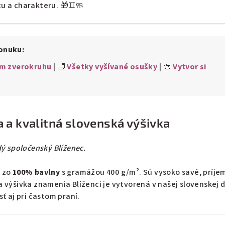
u a charakteru. 🎁♊🧼
ponuku:
m zverokruhu
| 🛁
Všetky vyšívané osušky
| 🎨
Vytvor si
 a kvalitná slovenská výšivka
dý spoločenský Blíženec.
é zo
100% bavlny
s gramážou 400 g/m². Sú vysoko savé, príje
 výšivka znamenia Blíženci je vytvorená v našej slovenskej di
ť aj pri častom praní.