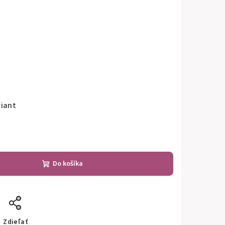
riant
Do košíka
Zdieľať