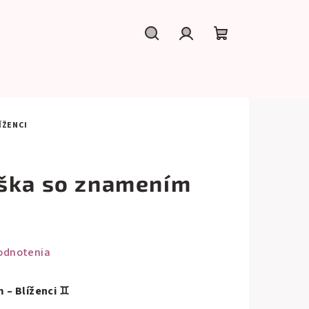
Hľadať
Prihlásenie
Nákupný
košík
ÍŽENCI
ška so znamením
odnotenia
 – Blíženci ♊