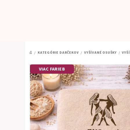
Prejsť
na
obsah
/
KATEGÓRIE DARČEKOV
/
VYŠÍVANÉ OSUŠKY
/
VYŠ
DOMOV
VIAC FARIEB