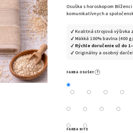
0,0
Osuška s horoskopom Blíženci 
z
komunikatívnych a spoločensk
5
hviezdičiek.
✔ Kvalitná strojová výšivk
✔ Mäkká 100% bavlna (400 g
✔
Rýchle doručenie už do 1
✔ Originálny a osobný darč
?
FARBA OSUŠKY
FARBA NITE