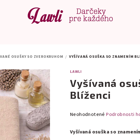
ÍVANÉ OSUŠKY SO ZVEROKRUHOM
/
VYŠÍVANÁ OSUŠKA SO ZNAMENÍM BL
LAWLI
Vyšívaná osu
Blíženci
Priemerné
Neohodnotené
Podrobnosti h
hodnotenie
produktu
Vyšívaná osuška so znamením
je