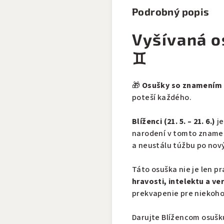
Podrobný popis
Vyšívaná o
♊
🎁
Osušky so znamením
poteší každého.
Blíženci (21. 5. – 21. 6.)
je
narodení v tomto znamení
a neustálu túžbu po nov
Táto osuška nie je len p
hravosti, intelektu a ver
prekvapenie pre niekoho
Darujte Blížencom osušku