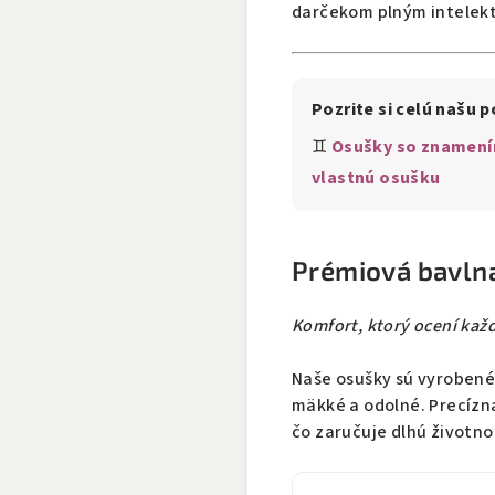
darčekom plným intelekt
Pozrite si celú našu 
♊
Osušky so znamení
vlastnú osušku
Prémiová bavlna
Komfort, ktorý ocení kaž
Naše osušky sú vyroben
mäkké a odolné. Precízna
čo zaručuje dlhú životnos