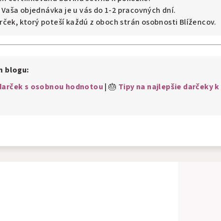
Vaša objednávka je u vás do 1-2 pracovných dní.
ček, ktorý poteší každú z oboch strán osobnosti Blížencov.
m blogu:
 darček s osobnou hodnotou
| 🎂
Tipy na najlepšie darčeky k