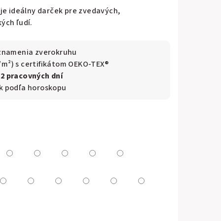
je ideálny darček pre zvedavých,
ých ľudí.
a znamenia zverokruhu
/m²) s certifikátom OEKO-TEX®
–2 pracovných dní
ek podľa horoskopu