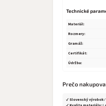
Technické param
Materiál:
Rozmery:
Gramáž:
Certifikát:
Údržba:
Prečo nakupovať
✔
Slovenský výrobok:
✔
Kvalita materiálu:
Le