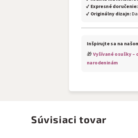
✔
Expresné doručenie:
✔
Originálny dizajn:
Dar
Inšpirujte sa na našo
🎁
Vyšívané osušky –
narodeninám
Súvisiaci tovar