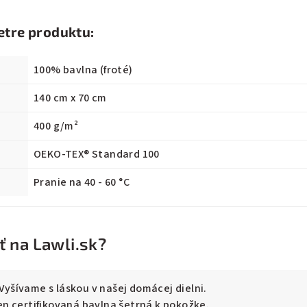
etre produktu:
100% bavlna (froté)
140 cm x 70 cm
400 g/m²
OEKO-TEX® Standard 100
Pranie na 40 - 60 °C
 na Lawli.sk?
Vyšívame s láskou v našej domácej dielni.
n certifikovaná bavlna šetrná k pokožke.