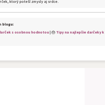
ček, ktorý poteší zmysly aj srdce.
m blogu:
 darček s osobnou hodnotou
| 🎂
Tipy na najlepšie darčeky k