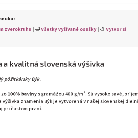
ponuku:
m zverokruhu
| 🛁
Všetky vyšívané osušky
| 🎨
Vytvor si
 a kvalitná slovenská výšivka
ý pôžitkársky Býk.
é zo
100% bavlny
s gramážou 400 g/m². Sú vysoko savé, príje
 výšivka znamenia Býk je vytvorená v našej slovenskej dielni
j pri častom praní.