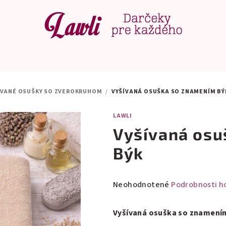
ÍVANÉ OSUŠKY SO ZVEROKRUHOM
/
VYŠÍVANÁ OSUŠKA SO ZNAMENÍM BÝ
LAWLI
Vyšívaná osu
Býk
Priemerné
Neohodnotené
Podrobnosti h
hodnotenie
produktu
Vyšívaná osuška so znamení
je