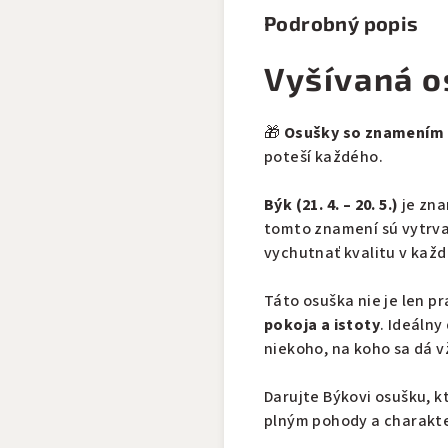
Podrobný popis
Vyšívaná o
🎁
Osušky so znamením
poteší každého.
Býk (21. 4. – 20. 5.)
je zna
tomto znamení sú vytrvalí
vychutnať kvalitu v každ
Táto osuška nie je len p
pokoja a istoty
. Ideáln
niekoho, na koho sa dá v
Darujte Býkovi osušku, 
plným pohody a charakt