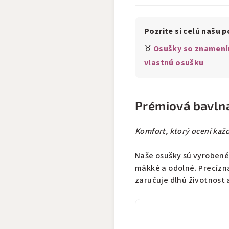
Pozrite si celú našu 
♉
Osušky so znamení
vlastnú osušku
Prémiová bavlna
Komfort, ktorý ocení každ
Naše osušky sú vyroben
mäkké a odolné. Precízna
zaručuje dlhú životnosť a