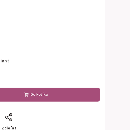
riant
Do košíka
Zdieľať