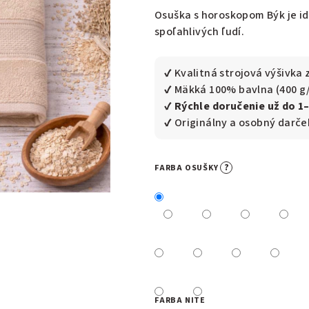
0,0
Osuška s horoskopom Býk je id
z
spoľahlivých ľudí.
5
hviezdičiek.
✔ Kvalitná strojová výšivk
✔ Mäkká 100% bavlna (400 g
✔
Rýchle doručenie už do 1
✔ Originálny a osobný darč
?
FARBA OSUŠKY
FARBA NITE