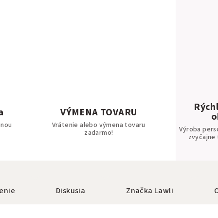
Rýchl
a
VÝMENA TOVARU
o
bnou
Vrátenie alebo výmena tovaru
Výroba pers
zadarmo!
zvyčajne 
enie
Diskusia
Značka
Lawli