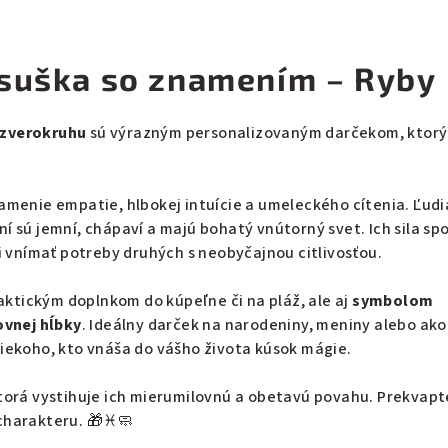
suška so znamením – Ryby
 zverokruhu
sú výrazným personalizovaným darčekom, ktorý
amenie empatie, hlbokej intuície a umeleckého cítenia. Ľudi
 sú jemní, chápaví a majú bohatý vnútorný svet. Ich sila sp
i vnímať potreby druhých s neobyčajnou citlivosťou.
raktickým doplnkom do kúpeľne či na pláž, ale aj
symbolom
ovnej hĺbky
. Ideálny darček na narodeniny, meniny alebo ako
iekoho, kto vnáša do vášho života kúsok mágie.
torá vystihuje ich mierumilovnú a obetavú povahu. Prekvapt
charakteru. 🎁♓🧼