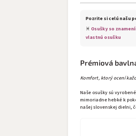
Pozrite si celú našu 
♓
Osušky so znamení
vlastnú osušku
Prémiová bavlna
Komfort, ktorý ocení kaž
Naše osušky sú vyroben
mimoriadne hebké k poko
našej slovenskej dielni, 