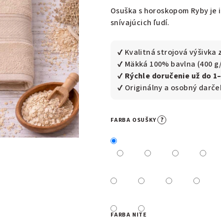
0,0
Osuška s horoskopom Ryby je i
z
snívajúcich ľudí.
5
hviezdičiek.
✔ Kvalitná strojová výšivk
✔ Mäkká 100% bavlna (400 g
✔
Rýchle doručenie už do 1
✔ Originálny a osobný darč
?
FARBA OSUŠKY
FARBA NITE