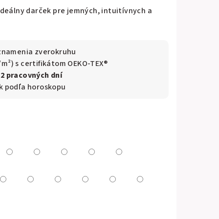
deálny darček pre jemných, intuitívnych a
a znamenia zverokruhu
/m²) s certifikátom OEKO-TEX®
–2 pracovných dní
ek podľa horoskopu