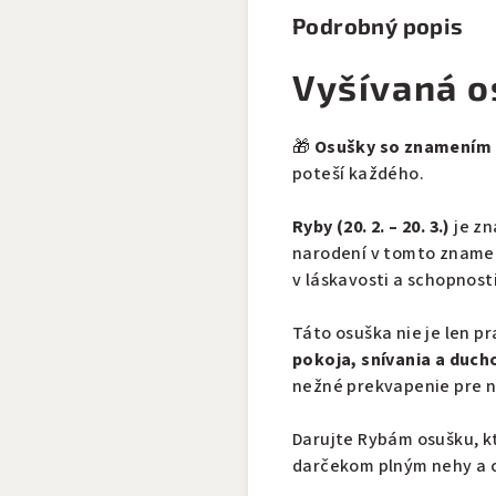
Podrobný popis
Vyšívaná o
🎁
Osušky so znamením
poteší každého.
Ryby (20. 2. – 20. 3.)
je zn
narodení v tomto znamení
v láskavosti a schopnost
Táto osuška nie je len p
pokoja, snívania a duch
nežné prekvapenie pre n
Darujte Rybám osušku, k
darčekom plným nehy a 