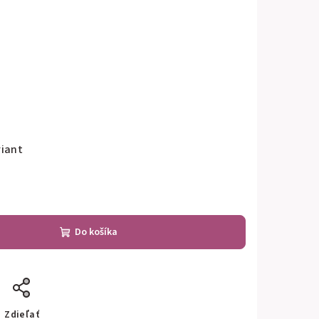
riant
Do košíka
Zdieľať