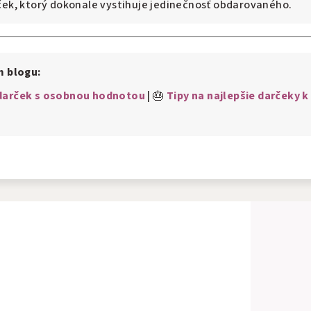
ek, ktorý dokonale vystihuje jedinečnosť obdarovaného.
m blogu:
 darček s osobnou hodnotou
| 🎂
Tipy na najlepšie darčeky k