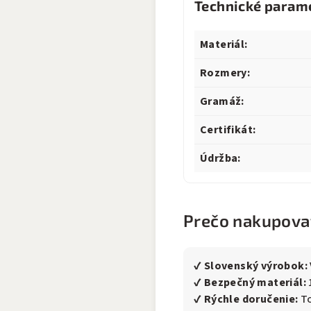
Technické param
Materiál:
Rozmery:
Gramáž:
Certifikát:
Údržba:
Prečo nakupovať
✔
Slovenský výrobok:
✔
Bezpečný materiál:
✔
Rýchle doručenie:
To