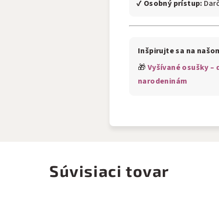
✔
Osobný prístup:
Darč
Inšpirujte sa na našo
🎁
Vyšívané osušky –
narodeninám
Súvisiaci tovar