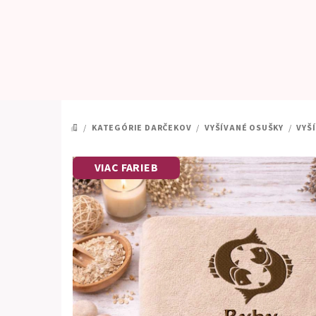
Prejsť
na
obsah
/
KATEGÓRIE DARČEKOV
/
VYŠÍVANÉ OSUŠKY
/
VYŠ
DOMOV
VIAC FARIEB