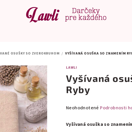
ÍVANÉ OSUŠKY SO ZVEROKRUHOM
/
VYŠÍVANÁ OSUŠKA SO ZNAMENÍM RY
LAWLI
Vyšívaná osu
Ryby
Priemerné
Neohodnotené
Podrobnosti h
hodnotenie
produktu
Vyšívaná osuška so znamení
je