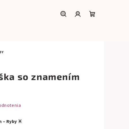
Hľadať
Prihlásenie
Nákupný
košík
BY
ška so znamením
odnotenia
m – Ryby ♓