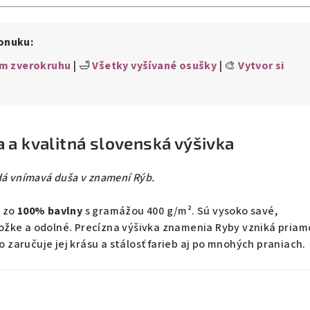
ponuku:
m zverokruhu
| 🛁
Všetky vyšívané osušky
| 🎨
Vytvor si
 a kvalitná slovenská výšivka
dá vnímavá duša v znamení Rýb.
é zo
100% bavlny
s gramážou 400 g/m². Sú vysoko savé,
žke a odolné. Precízna výšivka znamenia Ryby vzniká priam
čo zaručuje jej krásu a stálosť farieb aj po mnohých praniach.