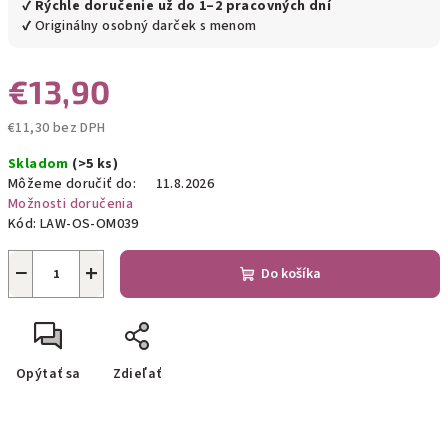
✔
Rýchle doručenie už do 1–2 pracovných dní
✔ Originálny osobný darček s menom
€13,90
€11,30 bez DPH
Jednotková
Skladom
(>5 ks)
cena:
Môžeme doručiť do:
11.8.2026
Možnosti doručenia
Kód:
LAW-OS-OM039
−
+
Do košíka
Opýtať sa
Zdieľať