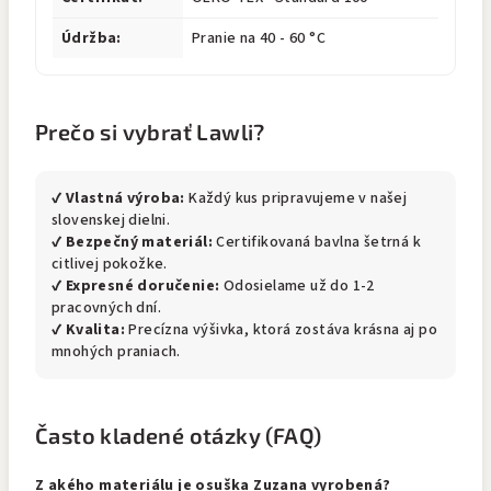
Údržba:
Pranie na 40 - 60 °C
Prečo si vybrať Lawli?
✔
Vlastná výroba:
Každý kus pripravujeme v našej
slovenskej dielni.
✔
Bezpečný materiál:
Certifikovaná bavlna šetrná k
citlivej pokožke.
✔
Expresné doručenie:
Odosielame už do 1-2
pracovných dní.
✔
Kvalita:
Precízna výšivka, ktorá zostáva krásna aj po
mnohých praniach.
Často kladené otázky (FAQ)
Z akého materiálu je osuška Zuzana vyrobená?