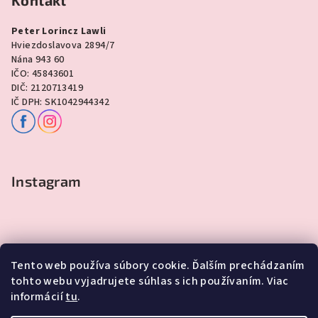
Peter Lorincz Lawli
Hviezdoslavova 2894/7
Nána 943 60
IČO: 45843601
DIČ: 2120713419
IČ DPH: SK1042944342
Instagram
Tento web používa súbory cookie. Ďalším prechádzaním
tohto webu vyjadrujete súhlas s ich používaním. Viac
informácií
tu
.