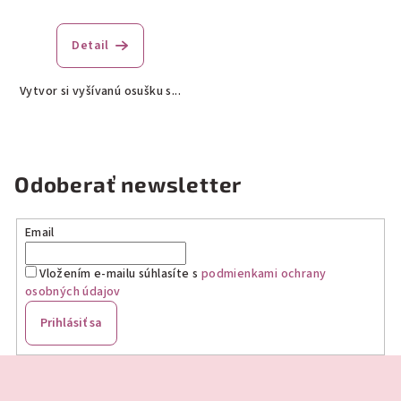
Priemerné
hodnotenie
produktu
Detail
je
5,0
Vytvor si vyšívanú osušku s...
z
5
hviezdičiek.
Odoberať newsletter
Email
Vložením e-mailu súhlasíte s
podmienkami ochrany
osobných údajov
Prihlásiť sa
Z
á