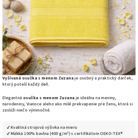
Vyšívaná osuška s menom Zuzana
je osobný a praktický darček,
ktorý poteší každý deň.
Elegantná
osuška s menom Zuzana
je ideálna na meniny,
narodeniny, Vianoce alebo ako milé prekvapenie pre ženu, ktorá si
zaslúži niečo výnimočné.
✔ Kvalitná strojová výšivka na mieru
✔ Mäkká 100% bavlna (400 g/m²) s certifikátom OEKO-TEX®