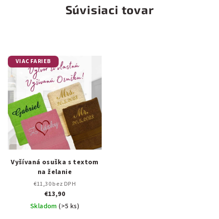
Súvisiaci tovar
VIAC FARIEB
Vyšívaná osuška s textom
na želanie
€11,30 bez DPH
€13,90
Skladom
(>5 ks)