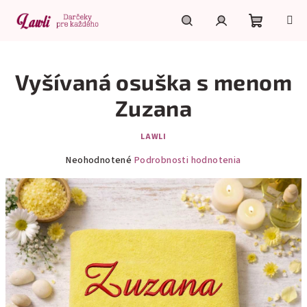
Prejsť
na
obsah
Nákupn
Hľadať
Prihlásenie
Vyšívaná osuška s menom
košík
Zuzana
LAWLI
Priemerné
Neohodnotené
Podrobnosti hodnotenia
hodnotenie
produktu
je
0,0
z
5
hviezdičiek.