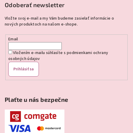
p
Odoberať newsletter
ä
Vložte svoj e-mail a my Vám budeme zasielať informácie o
t
nových produktoch na našom e-shope.
i
e
Email
Vložením e-mailu súhlasíte s
podmienkami ochrany
osobných údajov
Prihlásiť sa
Plaťte u nás bezpečne