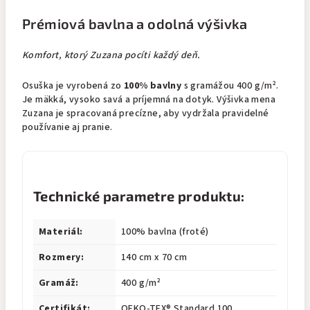
Prémiová bavlna a odolná výšivka
Komfort, ktorý Zuzana pocíti každý deň.
Osuška je vyrobená zo
100% bavlny
s gramážou 400 g/m².
Je mäkká, vysoko savá a príjemná na dotyk. Výšivka mena
Zuzana je spracovaná precízne, aby vydržala pravidelné
používanie aj pranie.
Technické parametre produktu:
Materiál:
100% bavlna (froté)
Rozmery:
140 cm x 70 cm
Gramáž:
400 g/m²
Certifikát:
OEKO-TEX® Standard 100