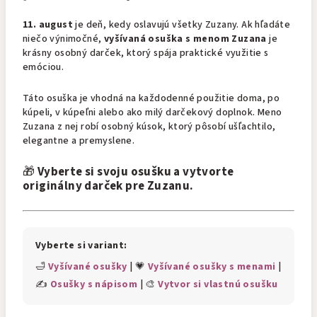
11. august
je deň, kedy oslavujú všetky Zuzany. Ak hľadáte
niečo výnimočné,
vyšívaná osuška s menom Zuzana
je
krásny osobný darček, ktorý spája praktické využitie s
emóciou.
Táto osuška je vhodná na každodenné použitie doma, po
kúpeli, v kúpeľni alebo ako milý darčekový doplnok. Meno
Zuzana z nej robí osobný kúsok, ktorý pôsobí ušľachtilo,
elegantne a premyslene.
🎁
Vyberte si svoju osušku a vytvorte
originálny darček pre Zuzanu.
Vyberte si variant:
🛁
Vyšívané osušky
| 💗
Vyšívané osušky s menami
|
✍️
Osušky s nápisom
| 🎨
Vytvor si vlastnú osušku