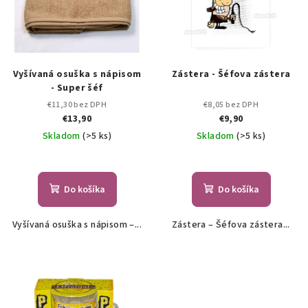
Vyšívaná osuška s nápisom
Zástera - Šéfova zástera
- Super šéf
€11,30 bez DPH
€8,05 bez DPH
€13,90
€9,90
Skladom
(>5 ks)
Skladom
(>5 ks)
Do košíka
Do košíka
Vyšívaná osuška s nápisom –...
Zástera – Šéfova zástera...