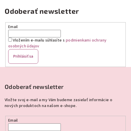
Odoberať newsletter
Email
Vložením e-mailu súhlasíte s
podmienkami ochrany
osobných údajov
Prihlásiť sa
Z
á
p
Odoberať newsletter
ä
Vložte svoj e-mail a my Vám budeme zasielať informácie o
t
nových produktoch na našom e-shope.
i
e
Email