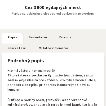
Cez 3000 výdajných miest
Platba na dobierku alebo vopred bankovým prevodom.
Popis
Hodnotenie
Diskusia
Značka
Lawli
Ostatné informácie
Podrobný popis
Kto má zásteru, ten má moc! 😄
Táto
zástera s potlačou
Kým mám túto zásteru, šéfom
som tu ja!
je ideálna pre každého, kto miluje varenie, ale aj
poriadok a disciplínu pri sporáku (samozrejme s dávkou
humoru).
Či už ide o rodinný obed, grilovačku alebo víkendové
kulinárske výzvy, s touto zásterou je hneď jasné, kto je pán