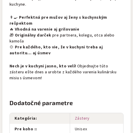
kuchyne.
👨‍🍳
Perfektná pre mužov aj ženy s kuchynským
rešpektom
🔥
Vhodná na varenie aj grilovanie
🎁
Originálny darček
pre partnera, kolegu, otca alebo
kamoša
🍲
Pre každého, kto vie, že v kuchyni treba aj
autoritu… aj úsmev
Nech je v kuchyni jasno, kto velí!
Objednajte túto
zásteru ešte dnes a urobte z každého varenia kulinársku
misiu s úsmevom!
Dodatočné parametre
Kategória
:
Zástery
Pre koho :
:
Unisex