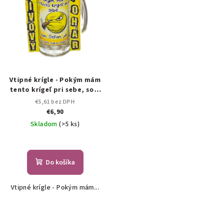
Vtipné krígle - Pokým mám
tento krígeľ pri sebe, som
šéfom ja!
€5,61 bez DPH
€6,90
Skladom
(>5 ks)
Do košíka
Vtipné krígle - Pokým mám...