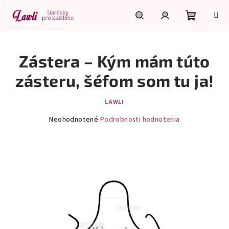
Prejsť
na
obsah
Nákupn
Hľadať
Prihlásenie
Zástera – Kým mám túto
košík
zásteru, šéfom som tu ja!
LAWLI
Priemerné
Neohodnotené
Podrobnosti hodnotenia
hodnotenie
produktu
je
0,0
z
5
hviezdičiek.