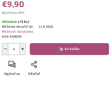
€9,90
€8,05 bez DPH
Jednotková
Skladom
(>5 ks)
cena:
Môžeme doručiť do:
11.8.2026
Možnosti doručenia
Kód:
K040SK
−
+
Do košíka
Opýtať sa
Zdieľať