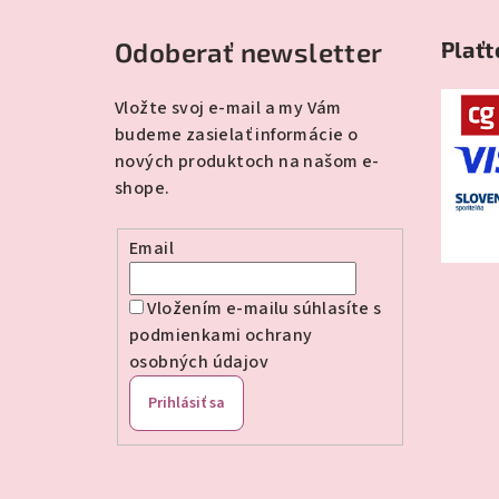
á
Odoberať newsletter
Plaťt
p
ä
Vložte svoj e-mail a my Vám
budeme zasielať informácie o
t
nových produktoch na našom e-
i
shope.
e
Email
Vložením e-mailu súhlasíte s
podmienkami ochrany
osobných údajov
Prihlásiť sa