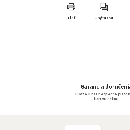
Tlač
Opýtať sa
Garancia doručeni
Plaťte u nás bezpečne plato
kartou online