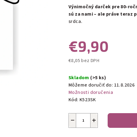
0,0
Výnimočný darček pre 80-ročn
z
sú za nami – ale práve teraz 
5
srdca.
hviezdičiek.
€9,90
€8,05 bez DPH
Jednotková
cena:
Skladom
(>5 ks)
Môžeme doručiť do:
11.8.2026
Možnosti doručenia
Kód:
K523SK
−
+