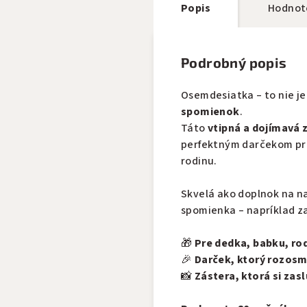
Popis
Hodnot
Podrobný popis
Osemdesiatka – to nie je 
spomienok
.
Táto
vtipná a dojímavá 
perfektným darčekom pr
rodinu.
Skvelá ako doplnok na na
spomienka – napríklad z
🎁
Pre dedka, babku, rod
🎉
Darček, ktorý rozosme
📸
Zástera, ktorá si zas