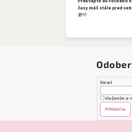
Prekvapte 80-ročného os
časy máš stále pred seb
🎁💛
Odober
Email
Vložením e-m
Prihlásiť sa