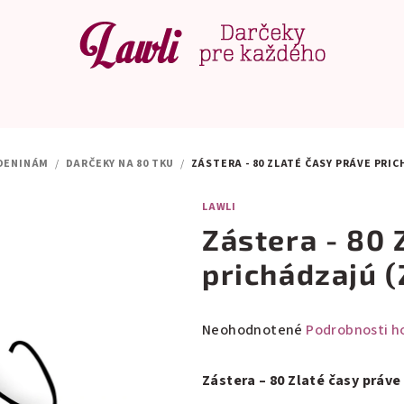
DENINÁM
/
DARČEKY NA 80 TKU
/
ZÁSTERA - 80 ZLATÉ ČASY PRÁVE PRI
LAWLI
Zástera - 80 
prichádzajú (
Priemerné
Neohodnotené
Podrobnosti h
hodnotenie
produktu
Zástera – 80 Zlaté časy práve
je