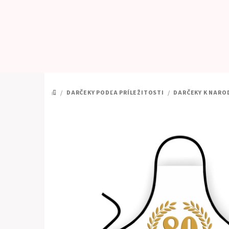
Prejsť
na
obsah
/
DARČEKY PODĽA PRÍLEŽITOSTI
/
DARČEKY K NARO
DOMOV