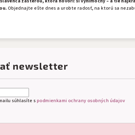
lávenca zásterou, ktorá hovorí: si výnimočný – a tie najkra
ou.
Objednajte ešte dnes a urobte radosť, na ktorú sa nezab
ať newsletter
ailu súhlasíte s
podmienkami ochrany osobných údajov