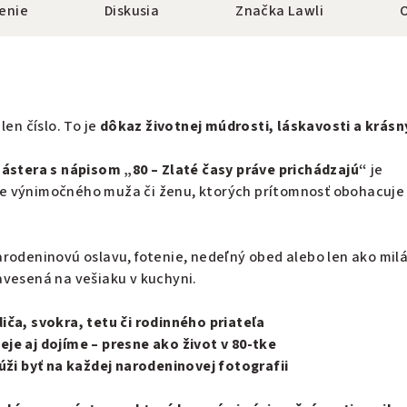
enie
Diskusia
Značka
Lawli
len číslo. To je
dôkaz životnej múdrosti, láskavosti a krásn
zástera s nápisom „80 – Zlaté časy práve prichádzajú“
je
e výnimočného muža či ženu, ktorých prítomnosť obohacuje
rodeninovú oslavu, fotenie, nedeľný obed alebo len ako mil
avesená na vešiaku v kuchyni.
iča, svokra, tetu či rodinného priateľa
je aj dojíme – presne ako život v 80-tke
lúži byť na každej narodeninovej fotografii