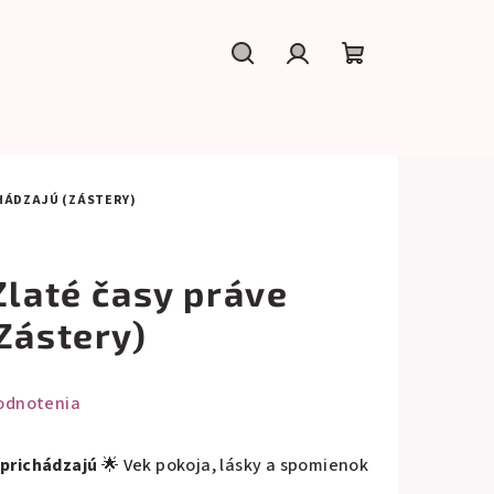
Hľadať
Prihlásenie
Nákupný
košík
CHÁDZAJÚ (ZÁSTERY)
Zlaté časy práve
Zástery)
odnotenia
 prichádzajú
🌟 Vek pokoja, lásky a spomienok