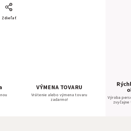
Zdieľať
Rýchl
a
VÝMENA TOVARU
o
bnou
Vrátenie alebo výmena tovaru
Výroba pers
zadarmo!
zvyčajne 